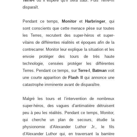
Terre-I
où il espère qu’il sera sauf. Puis Terre-III
disparaît.
Pendant ce temps,
Monitor
et
Harbringer
, qui
sont conscients que cette menace pèse sur toutes
les Terres, recrutent des super-héros et super-
vilains de différentes réalités et époques afin de la
contrecarrer. Monitor leur explique la situation et les
envoie protéger des tours de très haute
technologie, censées protéger les différentes
Terres. Pendant ce temps, sur
Terre-I
,
Batman
voit
une courte apparition de
Flash II
qui annonce une
catastrophe imminente avant de disparaître.
Malgré les tours et l’intervention de nombreux
super-héros, des vagues d’antimatière détruisent
peu à peu les réalités. Pendant ce temps, Monitor,
qui cherche un plan de secours, étudie la
physionomie d’Alexander Luthor Jr., le fils
d’Alexander Luthor qui, en traversant la barrière