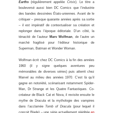
Earths
(régulièrement appelée
Crisis
). Le titre a
bouleversé aussi bien DC Comics que l’industrie
des bandes dessinées États-uniennes. Avant de le
critiquer – presque quarante années après sa sortie
– il est impératif de contextualiser sa création et
replonger dans l’époque éditoriale. D’un côté, la
ténacité de l’auteur
Marv Wolfman
, de l’autre un
marché fragilisé pour l’éditeur historique de
Superman, Batman et Wonder Woman.
Wolfman écrit chez DC Comics à la fin des années
1960 (il y signe quelques aventures peu
mémorables de diverses séries) puis atterrit chez
Marvel au milieu des années 1970. C’est là qu’il
gagne en notoriété, scénarisant notamment Spider-
Man, Dr Strange et les Quatre Fantastiques. Co-
créateur de Black Cat et Nova, il revisite ensuite le
mythe de Dracula et la mythologie des vampires
dans l’acclamée
Tomb of Dracula
(pour lequel il
conçoit Blade) – une série actuellement rééditée
en