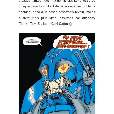
visages jamais figés, l’action lisible, la richesse de
chaque case fourmillant de détails – et les couleurs
criardes, écho d’un passé désormais révolu, moins
austère mais plus kitch, assurées par
Anthony
Tollin
,
Tom Ziuko
et
Carl Gafford
).