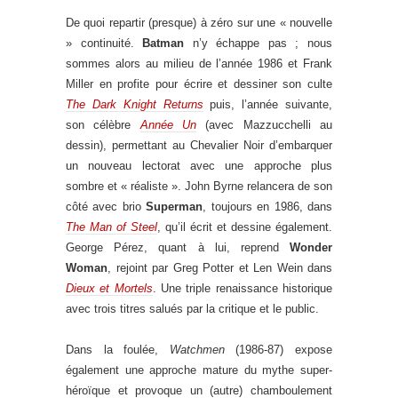
De quoi repartir (presque) à zéro sur une « nouvelle
» continuité.
Batman
n’y échappe pas ; nous
sommes alors au milieu de l’année 1986 et Frank
Miller en profite pour écrire et dessiner son culte
The Dark Knight Returns
puis, l’année suivante,
son célèbre
Année Un
(avec Mazzucchelli au
dessin), permettant au Chevalier Noir d’embarquer
un nouveau lectorat avec une approche plus
sombre et « réaliste ». John Byrne relancera de son
côté avec brio
Superman
, toujours en 1986, dans
The Man of Steel
, qu’il écrit et dessine également.
George Pérez, quant à lui, reprend
Wonder
Woman
, rejoint par Greg Potter et Len Wein dans
Dieux et Mortels
. Une triple renaissance historique
avec trois titres salués par la critique et le public.
Dans la foulée,
Watchmen
(1986-87) expose
également une approche mature du mythe super-
héroïque et provoque un (autre) chamboulement