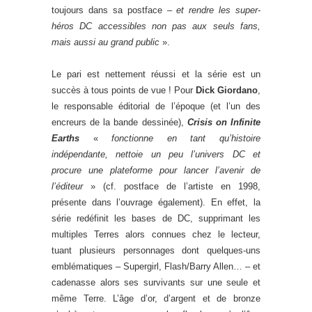
toujours dans sa postface –
et rendre les super-
héros DC accessibles non pas aux seuls fans,
mais aussi au grand public
».
Le pari est nettement réussi et la série est un
succès à tous points de vue ! Pour
Dick Giordano
,
le responsable éditorial de l’époque (et l’un des
encreurs de la bande dessinée),
Crisis on Infinite
Earths
«
fonctionne en tant qu’histoire
indépendante, nettoie un peu l’univers DC et
procure une plateforme pour lancer l’avenir de
l’éditeur
» (cf. postface de l’artiste en 1998,
présente dans l’ouvrage également). En effet, la
série redéfinit les bases de DC, supprimant les
multiples Terres alors connues chez le lecteur,
tuant plusieurs personnages dont quelques-uns
emblématiques – Supergirl, Flash/Barry Allen… – et
cadenasse alors ses survivants sur une seule et
même Terre. L’âge d’or, d’argent et de bronze