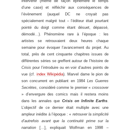
intervenir (même de façon éphémère le temps
d’une case) et réfléchir aux conséquences de
l’évènement (auquel DC ne croyait pas
spécialement malgré tout – l’éditeur était pourtant
pointé du doigt comme étant désuet, dépassé,
démodé…). Phénomène rare à l’époque : les
artistes se retrouvaient deux heures chaque
semaine pour évoquer l’avancement du projet. Au
total, près de cent cinquante chapitres issues de
différentes séries se greffent autour de l’histoire de
Crisis
pour l’introduire ou en voir d’autres points de
vue (cf.
index Wikipédia
). Marvel dame le pion de
son concurrent en publiant en 1984
Les Guerres
Secrètes
, considéré comme le premier «
crossover
» d’envergure des comics mais il restera moins
dans les annales que
Crisis on Infinite Earths
.
L’objectif de ce dernier était multiple avec une
ampleur inédite à l’époque : «
retrouver la simplicité
d’autrefois avant que la continuité prime sur la
narration
[…], expliquait Wolfman en 1998 –