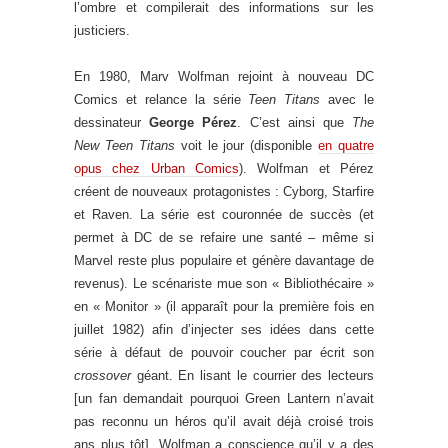
l’ombre et compilerait des informations sur les
justiciers.
En 1980, Marv Wolfman rejoint à nouveau DC
Comics et relance la série
Teen Titans
avec le
dessinateur
George Pérez
. C’est ainsi que
The
New Teen Titans
voit le jour (disponible
en quatre
opus chez Urban Comics
). Wolfman et Pérez
créent de nouveaux protagonistes : Cyborg, Starfire
et Raven. La série est couronnée de succès (et
permet à DC de se refaire une santé – même si
Marvel reste plus populaire et génère davantage de
revenus). Le scénariste mue son « Bibliothécaire »
en « Monitor » (il apparaît pour la première fois en
juillet 1982) afin d’injecter ses idées dans cette
série à défaut de pouvoir coucher par écrit son
crossover
géant. En lisant le courrier des lecteurs
[un fan demandait pourquoi Green Lantern n’avait
pas reconnu un héros qu’il avait déjà croisé trois
ans plus tôt], Wolfman a conscience qu’il y a des