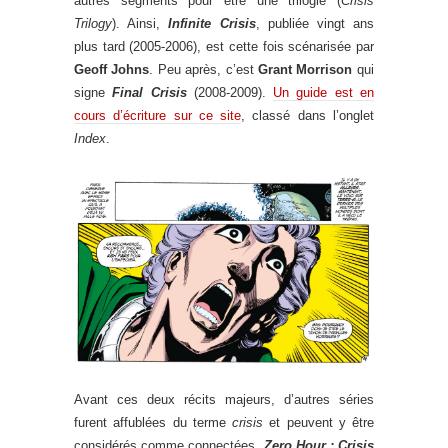
autres segments pour être une trilogie (
Crisis
Trilogy
). Ainsi,
Infinite Crisis
, publiée vingt ans
plus tard (2005-2006), est cette fois scénarisée par
Geoff Johns
. Peu après, c’est
Grant Morrison
qui
signe
Final Crisis
(2008-2009).
Un guide est en
cours d’écriture sur ce site
, classé dans l’onglet
Index
.
Avant ces deux récits majeurs, d’autres séries
furent affublées du terme
crisis
et peuvent y être
considérés comme connectées.
Zero Hour : Crisis