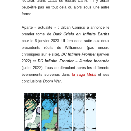
lectorat. Sans
Crisis on Infinite Earth
, il n’y aurait
peut-être pas eu tout cela ou alors sous une autre
forme…
Aparté « actualité » : Urban Comics a annoncé le
premier tome de
Dark Crisis on Infinite Earths
pour le 6 janvier 2023 ! Il fera donc suite aux deux
précédents récits de Williamson (pas encore
chroniqués sur le site),
DC Infinite Frontier
(janvier
2022) et
DC Infinite Frontier – Justice incarnée
(juillet 2022). Tous se déroulant après les différents
évènements survenus dans
la saga
Metal
et ses
conclusions
Doom War
.