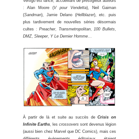
Vertigo est lancé, accueillant de prestigieux auteurs
: Alan Moore (
V pour Vendetta
), Neil Gaiman
(
Sandman
), Jamie Delano (
Hellblazer
), etc. puis
plus tardivement de nouvelles séries désormais
cultes :
Preacher
,
Transmetropolitan
,
100 Bullets
,
DMZ
,
Sleeper
,
Y Le Dernier Homme
…
À partir de là et suite au succès de
Crisis on
Infinite Earths
, les
crossovers
sont devenus légion
(aussi bien chez Marvel que DC Comics), mais ces
différents évènements éditoriaux étaient