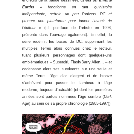
encreurs de la bande dessinée),
Crisis on Infinite
Earths
«
fonctionne en tant qu’histoire
indépendante, nettoie un peu l’univers DC et
procure une plateforme pour lancer l’avenir de
l’éditeur
» (cf. postface de l’artiste en 1998,
présente dans l’ouvrage également). En effet, la
série redéfinit les bases de DC, supprimant les
multiples Terres alors connues chez le lecteur,
tuant plusieurs personnages dont quelques-uns
emblématiques – Supergirl, Flash/Barry Allen… – et
cadenasse alors ses survivants sur une seule et
même Terre. L’âge d’or, d’argent et de bronze
s’achèvent pour passer le flambeau à l’âge
moderne, toujours d’actualité (et dont les premières
années sont parfois nommées l’âge sombre (
Dark
Age
) au sein de sa propre chronologie (1985-1997)).