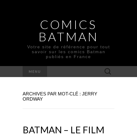
COMICS
BATMAN
Votre site de référence pour tout
savoir sur les comics Batman
publiés en France
Rechercher :
MENU
ARCHIVES PAR MOT-CLÉ : JERRY
ORDWAY
BATMAN – LE FILM