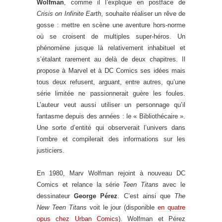
Wolfman
, comme il l’explique en postface de
Crisis on Infinite Earth
, souhaite réaliser un rêve de
gosse : mettre en scène une aventure hors-norme
où se croisent de multiples super-héros. Un
phénomène jusque là relativement inhabituel et
s’étalant rarement au delà de deux chapitres. Il
propose à Marvel et à DC Comics ses idées mais
tous deux refusent, arguant, entre autres, qu’une
série limitée ne passionnerait guère les foules.
L’auteur veut aussi utiliser un personnage qu’il
fantasme depuis des années : le « Bibliothécaire ».
Une sorte d’entité qui observerait l’univers dans
l’ombre et compilerait des informations sur les
justiciers.
En 1980, Marv Wolfman rejoint à nouveau DC
Comics et relance la série
Teen Titans
avec le
dessinateur
George Pérez
. C’est ainsi que
The
New Teen Titans
voit le jour (disponible
en quatre
opus chez Urban Comics
). Wolfman et Pérez