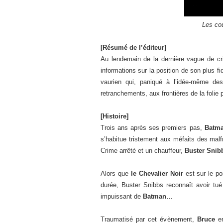
Les co
[Résumé de l’éditeur]
Au lendemain de la dernière vague de 
informations sur la position de son plus 
vaurien qui, paniqué à l’idée-même de
retranchements, aux frontières de la folie 
[Histoire]
Trois ans après ses premiers pas,
Batm
s’habitue tristement aux méfaits des mal
Crime arrêté et un chauffeur,
Buster Snib
Alors que
le Chevalier Noir
est sur le po
durée, Buster Snibbs reconnaît avoir tué
impuissant de
Batman
…
Traumatisé par cet évènement,
Bruce
e