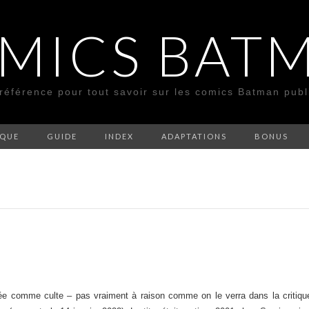
MICS BAT
 référence pour tout savoir sur les comics Batman pub
SQUE
GUIDE
INDEX
ADAPTATIONS
BONUS
e comme culte – pas vraiment à raison comme on le verra dans la critique