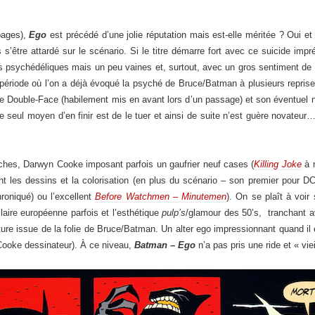
pages),
Ego
est précédé d’une jolie réputation mais est-elle méritée ? Oui e
 s’être attardé sur le scénario. Si le titre démarre fort avec ce suicide imp
 psychédéliques mais un peu vaines et, surtout, avec un gros sentiment de « d
, période où l’on a déjà évoqué la psyché de Bruce/Batman à plusieurs reprise
 Double-Face (habilement mis en avant lors d’un passage) et son éventuel ni
e seul moyen d’en finir est de le tuer et ainsi de suite n’est guère novateu
nches, Darwyn Cooke imposant parfois un gaufrier neuf cases (
Killing Joke
à 
ant les dessins et la colorisation (en plus du scénario – son premier pour 
oniqué) ou l’excellent
Before Watchmen – Minutemen
). On se plaît à voi
laire européenne parfois et l’esthétique
pulp’s
/glamour des 50’s, tranchant a
re issue de la folie de Bruce/Batman. Un alter ego impressionnant quand il 
 Cooke dessinateur). À ce niveau,
Batman – Ego
n’a pas pris une ride et « vieil