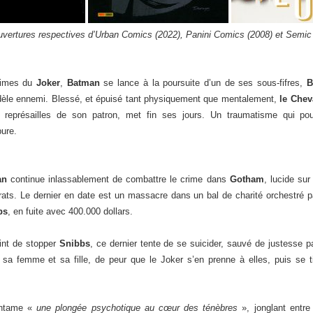
uvertures respectives d’Urban Comics (2022), Panini Comics (2008) et Semic 
crimes du
Joker
,
Batman
se lance à la poursuite d’un de ses sous-fifres,
B
fidèle ennemi. Blessé, et épuisé tant physiquement que mentalement,
le Chev
s représailles de son patron, met fin ses jours. Un traumatisme qui p
pure.
an
continue inlassablement de combattre le crime dans
Gotham
, lucide sur 
frats. Le dernier en date est un massacre dans un bal de charité orchestré 
bs
, en fuite avec 400.000 dollars.
int de stopper
Snibbs
, ce dernier tente de se suicider, sauvé de justesse pa
 sa femme et sa fille, de peur que le Joker s’en prenne à elles, puis se ti
ntame «
une plongée psychotique au cœur des ténèbres
», jonglant entre