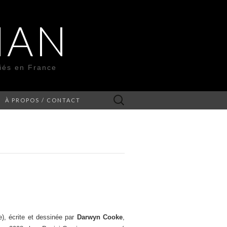
MAN
liés en France
Rechercher :
À PROPOS / CONTACT
), écrite et dessinée par
Darwyn Cooke
,