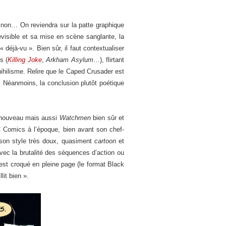
t non… On reviendra sur la patte graphique
révisible et sa mise en scène sanglante, la
éjà-vu ». Bien sûr, il faut contextualiser
s (
Killing Joke
,
Arkham Asylum
…), flirtant
hilisme. Relire que le Caped Crusader est
r… Néanmoins, la conclusion plutôt poétique
nouveau mais aussi
Watchmen
bien sûr et
DC Comics à l’époque, bien avant son chef-
r son style très doux, quasiment
cartoon
et
vec la brutalité des séquences d’action ou
est croqué en pleine page (le format Black
lit bien ».