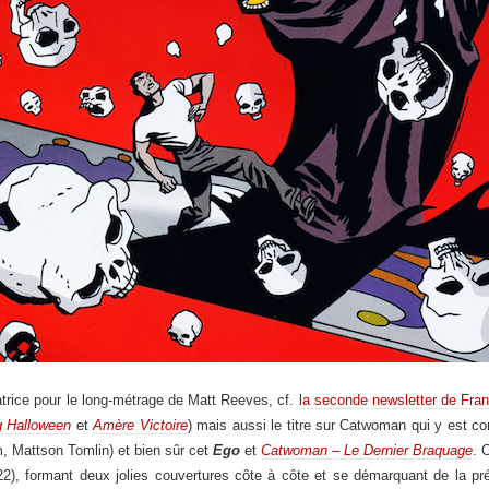
atrice pour le long-métrage de Matt Reeves, cf.
la seconde newsletter de Fra
 Halloween
et
Amère Victoire
) mais aussi le titre sur Catwoman qui y est co
lm, Mattson Tomlin) et bien sûr cet
Ego
et
Catwoman – Le Dernier Braquage
. 
22), formant deux jolies couvertures côte à côte et se démarquant de la pr