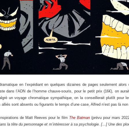
dramatique en l’expédiant en quelques dizaines de pages seulement alors 
te dans l’ADN de l’homme chauve-souris, pour le petit prix (16€), on aurait t
malgré un voyage chromatique sympathique, on la conseillerait plutôt pour 
 alliés sont absents ou figurants le temps d’une case, Alfred n’est pas là non 
 inspirations de Matt Reeves pour le film
The Batman
(prévu pour mars 2022, 
dans la tête du personnage et m’intéresser à sa psychologie. […] Une des plo