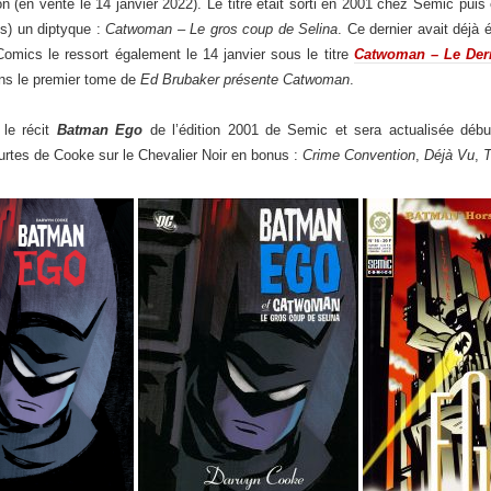
ion (en vente le 14 janvier 2022). Le titre était sorti en 2001 chez Semic 
ns) un diptyque :
Catwoman – Le gros coup de Selina
. Ce dernier avait déjà
Comics le ressort également le 14 janvier sous le titre
Catwoman – Le Der
dans le premier tome de
Ed Brubaker présente Catwoman
.
 le récit
Batman Ego
de l’édition 2001 de Semic et sera actualisée déb
courtes de Cooke sur le Chevalier Noir en bonus :
Crime Convention
,
Déjà Vu
,