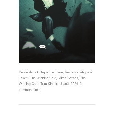
Publié dans
Critique
,
Le Joker
,
Review
et étiqueté
Joker - The Winning Card
,
Mitch Gerads
,
The
Winning Card
,
Tom King
le
11 août 2024
.
2
commentaires