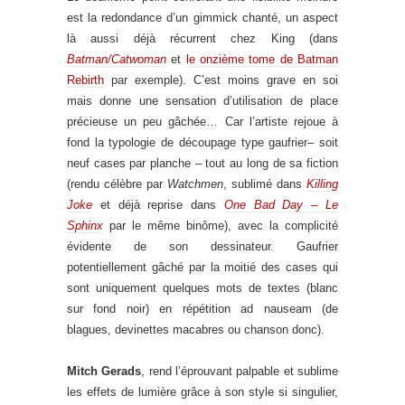
est la redondance d’un gimmick chanté, un aspect
là aussi déjà récurrent chez King (dans
Batman/Catwoman
et
le onzième tome de Batman
Rebirth
par exemple). C’est moins grave en soi
mais donne une sensation d’utilisation de place
précieuse un peu gâchée… Car l’artiste rejoue à
fond la typologie de découpage type gaufrier– soit
neuf cases par planche – tout au long de sa fiction
(rendu célèbre par
Watchmen
, sublimé dans
Killing
Joke
et déjà reprise dans
One Bad Day – Le
Sphinx
par le même binôme), avec la complicité
évidente de son dessinateur. Gaufrier
potentiellement gâché par la moitié des cases qui
sont uniquement quelques mots de textes (blanc
sur fond noir) en répétition ad nauseam (de
blagues, devinettes macabres ou chanson donc).
Mitch Gerads
, rend l’éprouvant palpable et sublime
les effets de lumière grâce à son style si singulier,