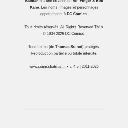
Batman
est une création de
Bill Finger & Bob
Kane
. Les noms, images et personnages
appartiennent à
DC Comics
.
Tous droits réservés. All Rights Reserved TM &
© 1934-2026 DC Comics.
Tous textes (de
Thomas Suinot
) protégés.
Reproduction partielle ou totale interdite.
www.comicsbatman.fr
• v. 4.5 | 2011-2026