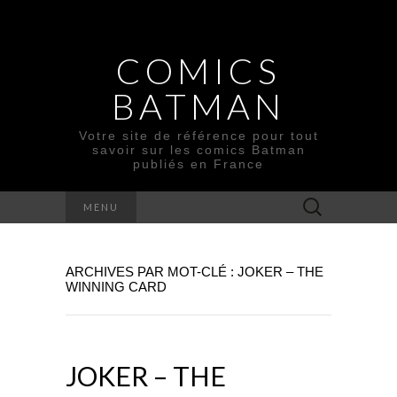
COMICS
BATMAN
Votre site de référence pour tout
savoir sur les comics Batman
publiés en France
Rechercher :
MENU
ARCHIVES PAR MOT-CLÉ : JOKER – THE
WINNING CARD
JOKER – THE