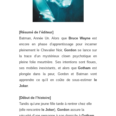
[Résumé de l’éditeur]
Batman, Année Un. Alors que
Bruce Wayne
est
encore en phase d’apprentissage pour incarner
pleinement le Chevalier Noir,
Gordon
se lance sur
la trace d’un mystérieux clown psychotique en
pleine folie meurtrière. Ses intentions sont floues,
ses mobiles inexistants, et alors que
Gotham
est
plongée dans la peur, Gordon et Batman vont
apprendre ce qu’il en coûte de sous-estimer
le
Joker
.
[Début de l’histoire]
Tandis qu’une jeune fille tarde à rentrer chez elle
(elle rencontre
le Joker
),
Gordon
assure la
sécurité d’une personne à son domicile à
Gotham
.