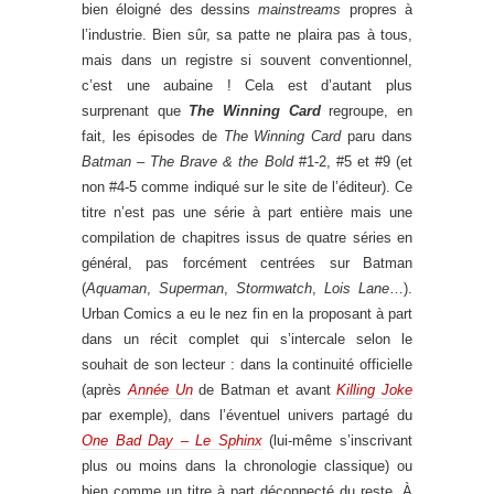
bien éloigné des dessins
mainstreams
propres à
l’industrie. Bien sûr, sa patte ne plaira pas à tous,
mais dans un registre si souvent conventionnel,
c’est une aubaine ! Cela est d’autant plus
surprenant que
The Winning Card
regroupe, en
fait, les épisodes de
The Winning Card
paru dans
Batman – The Brave & the Bold
#1-2, #5 et #9 (et
non #4-5 comme indiqué sur le site de l’éditeur). Ce
titre n’est pas une série à part entière mais une
compilation de chapitres issus de quatre séries en
général, pas forcément centrées sur Batman
(
Aquaman
,
Superman
,
Stormwatch
,
Lois Lane
…).
Urban Comics a eu le nez fin en la proposant à part
dans un récit complet qui s’intercale selon le
souhait de son lecteur : dans la continuité officielle
(après
Année Un
de Batman et avant
Killing Joke
par exemple), dans l’éventuel univers partagé du
One Bad Day – Le Sphinx
(lui-même s’inscrivant
plus ou moins dans la chronologie classique) ou
bien comme un titre à part déconnecté du reste. À