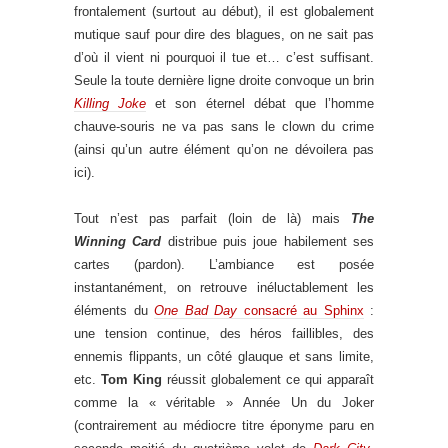
frontalement (surtout au début), il est globalement
mutique sauf pour dire des blagues, on ne sait pas
d’où il vient ni pourquoi il tue et… c’est suffisant.
Seule la toute dernière ligne droite convoque un brin
Killing Joke
et son éternel débat que l’homme
chauve-souris ne va pas sans le clown du crime
(ainsi qu’un autre élément qu’on ne dévoilera pas
ici).
Tout n’est pas parfait (loin de là) mais
The
Winning Card
distribue puis joue habilement ses
cartes (pardon). L’ambiance est posée
instantanément, on retrouve inéluctablement les
éléments du
One Bad Day
consacré au Sphinx
:
une tension continue, des héros faillibles, des
ennemis flippants, un côté glauque et sans limite,
etc.
Tom King
réussit globalement ce qui apparaît
comme la « véritable » Année Un du Joker
(contrairement au médiocre titre éponyme paru en