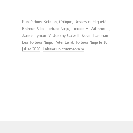
Publié dans
Batman
,
Critique
,
Review
et étiqueté
Batman & les Tortues Ninja
,
Freddie E. Williams II
,
James Tynion IV
,
Jeremy Colwell
,
Kevin Eastman
,
Les Tortues Ninja
,
Peter Laird
,
Tortues Ninja
le
10
juillet 2020
.
Laisser un commentaire