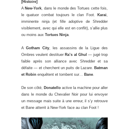
[Histoire]
A
New-York
, dans le monde des Tortues cette fois,
le quatuor combat toujours le clan Foot.
Karai
,
imminente ninja (et fille adoptive de Shredder
visiblement, avec qui elle est en conflit), s’allie plus
ou moins aux
Tortues Ninja
.
A
Gotham City
, les assassins de la Ligue des
Ombres veulent destituer
Ra’s al Ghul
— jugé trop
faible après son alliance avec Shredder et sa
défaite — et cherchent un puits de Lazare.
Batman
et Robin
enquêtent et tombent sur…
Bane
.
De son côté,
Donatello
active la machine pour aller
dans le monde du Chevalier Noir pour lui envoyer
un message mais suite à une erreur, il s’y retrouve
et Bane atterrit à New-York face au clan Foot !