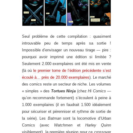
Seul problème de cette compilation : quasiment
introuvable peu de temps après sa sortie !
Impossible d’envisager un nouveau tirage — pire :
pourquoi avoir imprimé une édition si limitée ?
Seulement 2.000 exemplaires ont été mis en vente
(là où
le premier tome de l’édition précédente s’est
écoulé à… près de 20.000 exemplaires
). Le marché
des comics reste un secteur de niche. Les volumes
« simples » des
Tortues Ninja
(chez
Hi Comics
—
qu’on recommande fortement) s’écoulent à peine à
1.000 exemplaires (il en faudrait 1.500 idéalement
pour sécuriser et pérenniser et rythme de sortie de
la série). Les
Batman
sont la locomotive d’Urban
Comics (avec
Watchmen
et
Harley Quinn
visiblement), la première réunion pour ce
crossover