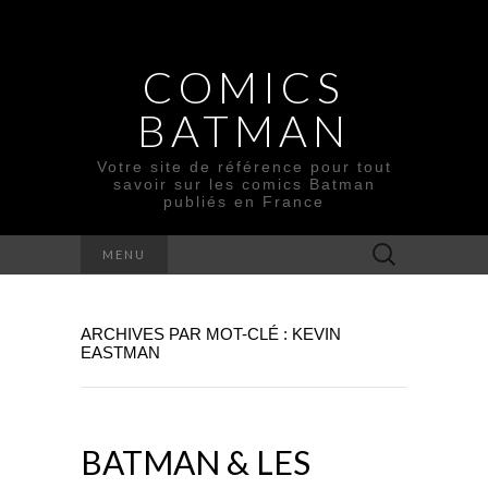
COMICS
BATMAN
Votre site de référence pour tout
savoir sur les comics Batman
publiés en France
Rechercher :
MENU
ARCHIVES PAR MOT-CLÉ : KEVIN
EASTMAN
BATMAN & LES