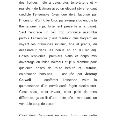
des Tortues mêlé à celui, plus terre-à-terre et «
réaliste » de Batman avec un élégant style rendant
crédible l’ensemble (bien que déjà favorisé par
l’incursion d’un Killer Croc par exemple ou encore la
thématique ninja, fortement présente à la base).
Seul l’encrage un peu trop prononcé assombri
parfois l’ensemble (c’est d’autant plus flagrant en
voyant les crayonnés initiaux, fins et précis, du
dessinateur dans les bonus en fin du recueil).
Poses iconiques, premiers plans et corps mis
davantage en relief, noirceur et jeux d’ombre pour
quelques cases de toute beauté et, surtout,
colorisation hors-pair — assurée par
Jeremy
Colwell
— confèrent l’essence voire la
quintessence d’un
comic-book
façon blockbuster.
C’est beau, c’est vivant, c’est plein de tons
différents, ça se lit d’une traite, c’est marquant, un
véritable coup de cœur !
C’est donc (presque) un sans faute pour cette