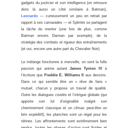
gadgets du justicier et son intelligence (on retrouve
donc là aussi un côté similaire à Batman),
Leonardo
— curieusement un peu en retrait par
rapport à ses camarades — et Splinter se partagent
la tâche du mentor (une fois de plus, comme
Batman envers Damian par exemple), de la
stratégie des combats et rigueur des entraînements
(et oui, encore une autre part du Chevalier Noir).
Le mélange fonctionne à merveille, on sent la folle
passion qui anime autant
James Tynion IV
à
l’écriture que
Freddie E. Williams II
aux dessins.
Dans ce qui semble être un « rêve de fans »
mutuel, chacun y propose un travail de qualité.
Outre les dialogues ciselés et l’intrigue globale (qui
apporte son lot d’originalité malgré son
cheminement classique et un
climax
peut-être un
brin expéditif), les planches sont un régal pour les
rétines. Les affrontements sont extrêmement bien
rendus, toutes les phases d’action sont fluides et