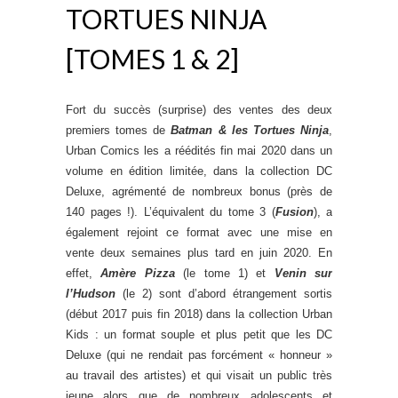
TORTUES NINJA
[TOMES 1 & 2]
Fort du succès (surprise) des ventes des deux
premiers tomes de
Batman & les Tortues Ninja
,
Urban Comics les a réédités fin mai 2020 dans un
volume en édition limitée, dans la collection DC
Deluxe, agrémenté de nombreux bonus (près de
140 pages !). L’équivalent du tome 3 (
Fusion
), a
également rejoint ce format avec une mise en
vente deux semaines plus tard en juin 2020. En
effet,
Amère Pizza
(le tome 1) et
Venin sur
l’Hudson
(le 2) sont d’abord étrangement sortis
(début 2017 puis fin 2018) dans la collection Urban
Kids : un format souple et plus petit que les DC
Deluxe (qui ne rendait pas forcément « honneur »
au travail des artistes) et qui visait un public très
jeune alors que de nombreux adolescents et