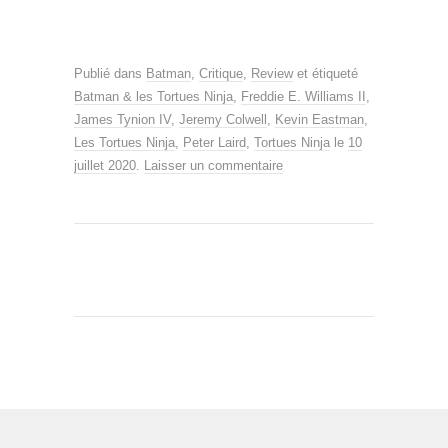
Publié dans
Batman
,
Critique
,
Review
et étiqueté
Batman & les Tortues Ninja
,
Freddie E. Williams II
,
James Tynion IV
,
Jeremy Colwell
,
Kevin Eastman
,
Les Tortues Ninja
,
Peter Laird
,
Tortues Ninja
le
10
juillet 2020
.
Laisser un commentaire