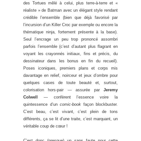
des Tortues mêlé à celui, plus terre-à-terre et «
réaliste » de Batman avec un élégant style rendant
crédible l’ensemble (bien que déjà favorisé par
l’incursion d’un Killer Croc par exemple ou encore la
thématique ninja, fortement présente à la base).
Seul l’encrage un peu trop prononcé assombri
parfois l’ensemble (c’est d’autant plus flagrant en
voyant les crayonnés initiaux, fins et précis, du
dessinateur dans les bonus en fin du recueil).
Poses iconiques, premiers plans et corps mis
davantage en relief, noirceur et jeux d’ombre pour
quelques cases de toute beauté et, surtout,
colorisation hors-pair — assurée par
Jeremy
Colwell
— confèrent l’essence voire la
quintessence d’un
comic-book
façon blockbuster.
C’est beau, c’est vivant, c’est plein de tons
différents, ça se lit d’une traite, c’est marquant, un
véritable coup de cœur !
C’est donc (presque) un sans faute pour cette