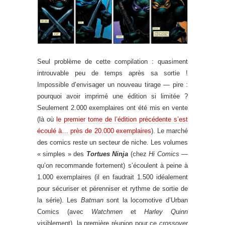
Seul problème de cette compilation : quasiment
introuvable peu de temps après sa sortie !
Impossible d’envisager un nouveau tirage — pire :
pourquoi avoir imprimé une édition si limitée ?
Seulement 2.000 exemplaires ont été mis en vente
(là où
le premier tome de l’édition précédente s’est
écoulé à… près de 20.000 exemplaires
). Le marché
des comics reste un secteur de niche. Les volumes
« simples » des
Tortues Ninja
(chez
Hi Comics
—
qu’on recommande fortement) s’écoulent à peine à
1.000 exemplaires (il en faudrait 1.500 idéalement
pour sécuriser et pérenniser et rythme de sortie de
la série). Les
Batman
sont la locomotive d’Urban
Comics (avec
Watchmen
et
Harley Quinn
visiblement), la première réunion pour ce
crossover