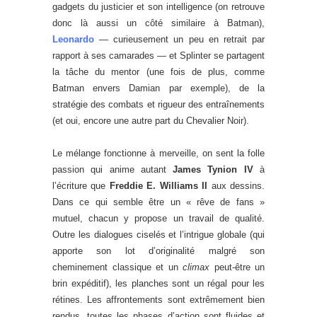
gadgets du justicier et son intelligence (on retrouve
donc là aussi un côté similaire à Batman),
Leonardo
— curieusement un peu en retrait par
rapport à ses camarades — et Splinter se partagent
la tâche du mentor (une fois de plus, comme
Batman envers Damian par exemple), de la
stratégie des combats et rigueur des entraînements
(et oui, encore une autre part du Chevalier Noir).
Le mélange fonctionne à merveille, on sent la folle
passion qui anime autant
James Tynion IV
à
l’écriture que
Freddie E. Williams II
aux dessins.
Dans ce qui semble être un « rêve de fans »
mutuel, chacun y propose un travail de qualité.
Outre les dialogues ciselés et l’intrigue globale (qui
apporte son lot d’originalité malgré son
cheminement classique et un
climax
peut-être un
brin expéditif), les planches sont un régal pour les
rétines. Les affrontements sont extrêmement bien
rendus, toutes les phases d’action sont fluides et