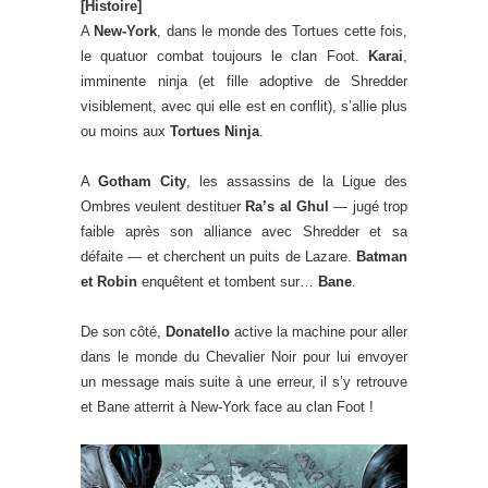
[Histoire]
A
New-York
, dans le monde des Tortues cette fois,
le quatuor combat toujours le clan Foot.
Karai
,
imminente ninja (et fille adoptive de Shredder
visiblement, avec qui elle est en conflit), s’allie plus
ou moins aux
Tortues Ninja
.
A
Gotham City
, les assassins de la Ligue des
Ombres veulent destituer
Ra’s al Ghul
— jugé trop
faible après son alliance avec Shredder et sa
défaite — et cherchent un puits de Lazare.
Batman
et Robin
enquêtent et tombent sur…
Bane
.
De son côté,
Donatello
active la machine pour aller
dans le monde du Chevalier Noir pour lui envoyer
un message mais suite à une erreur, il s’y retrouve
et Bane atterrit à New-York face au clan Foot !