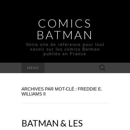
COMICS
BATMAN
Votre site de référence pour tout
savoir sur les comics Batman
publiés en France
Rechercher :
MENU
ARCHIVES PAR MOT-CLÉ : FREDDIE E.
WILLIAMS II
BATMAN & LES