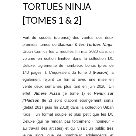
TORTUES NINJA
[TOMES 1 & 2]
Fort du succès (surprise) des ventes des deux
premiers tomes de
Batman & les Tortues Ninja
,
Urban Comics les a réédités fin mai 2020 dans un
volume en édition limitée, dans la collection DC
Deluxe, agrémenté de nombreux bonus (près de
140 pages !). L’équivalent du tome 3 (
Fusion
), a
également rejoint ce format avec une mise en
vente deux semaines plus tard en juin 2020. En
effet,
Amère Pizza
(le tome 1) et
Venin sur
l’Hudson
(le 2) sont d’abord étrangement sortis
(début 2017 puis fin 2018) dans la collection Urban
Kids : un format souple et plus petit que les DC
Deluxe (qui ne rendait pas forcément « honneur »
au travail des artistes) et qui visait un public très
jeune alors que de nombreux adolescents et