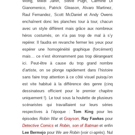
Wong, Mikel Janin, Steve Pugh, Carmine Di
Gianomenico, Patrick Gleason, Alvaro Martinez,
Raul Fernandez, Scott McDaniel et Andy Owens
enchaînent donc les planches tour à tour, chacun
avec un style différent mais grâce aux nombreux
héros costumés, on n’a pas trop de mal à s’y
repérer. Il faudra en revanche fermer les yeux pour
espérer une homogénéité graphique (forcément)
mais… ce n’est étonnamment pas trop dérangeant
ici. Peut-être à cause du trop grand nombre
d’artiste, on se plonge rapidement dans l’histoire
sans faire trop attention à ce côté visuel puisqu’on
est vite habitué à la différence des genre (cinq
dessinateurs officient pour le premier chapitre
uniquement !). Le tout sous la houlette de plusieurs
scénaristes qui travaillaient sur leurs séries
respectives à l’époque :
Tom King
pour les
épisodes
Robin War
et
Grayson
,
Ray Fawkes
pour
Detective Comics
et
Robin, son of Batman
et enfin
Lee Bermejo
pour
We are Robin
(voir ci-après). Nul