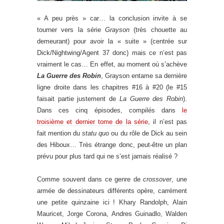
« A peu près » car… la conclusion invite à se
tourner vers la série
Grayson
(très chouette au
demeurant) pour avoir la « suite » (centrée sur
Dick/Nightwing/Agent 37 donc) mais ce n’est pas
vraiment le cas… En effet, au moment où s’achève
La Guerre des Robin
, Grayson entame sa dernière
ligne droite dans les chapitres #16 à #20 (le #15
faisait partie justement de
La Guerre des Robin
).
Dans ces cinq épisodes, compilés dans
le
troisième et dernier tome de la série
, il n’est pas
fait mention du
statu quo
ou du rôle de Dick au sein
des Hiboux… Très étrange donc, peut-être un plan
prévu pour plus tard qui ne s’est jamais réalisé ?
Comme souvent dans ce genre de
crossover
, une
armée de dessinateurs différents opère, carrément
une petite quinzaine ici ! Khary Randolph, Alain
Mauricet, Jorge Corona, Andres Guinadlo, Walden