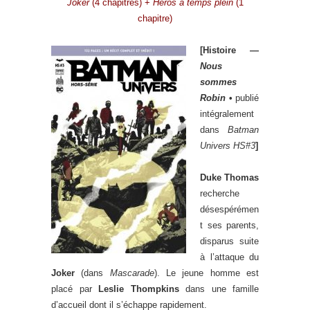
Joker
(4 chapitres) +
Héros à temps plein
(1
chapitre)
[Histoire —
Nous
sommes
Robin
•
publié
intégralement
dans
Batman
Univers HS#3
]
Duke Thomas
recherche
désespérémen
t ses parents,
disparus suite
à l’attaque du
Joker
(dans
Mascarade
). Le jeune homme est
placé par
Leslie Thompkins
dans une famille
d’accueil dont il s’échappe rapidement.