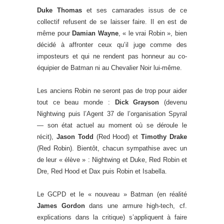
Duke Thomas
et ses camarades issus de ce
collectif refusent de se laisser faire. Il en est de
même pour
Damian Wayne
, « le vrai Robin », bien
décidé à affronter ceux qu’il juge comme des
imposteurs et qui ne rendent pas honneur au co-
équipier de Batman ni au Chevalier Noir lui-même.
Les anciens Robin ne seront pas de trop pour aider
tout ce beau monde :
Dick Grayson
(devenu
Nightwing puis l’Agent 37 de l’organisation Spyral
— son état actuel au moment où se déroule le
récit),
Jason Todd
(Red Hood) et
Timothy Drake
(Red Robin). Bientôt, chacun sympathise avec un
de leur « élève » : Nightwing et Duke, Red Robin et
Dre, Red Hood et Dax puis Robin et Isabella.
Le GCPD et le « nouveau » Batman (en réalité
James Gordon
dans une armure high-tech, cf.
explications dans la critique) s’appliquent à faire