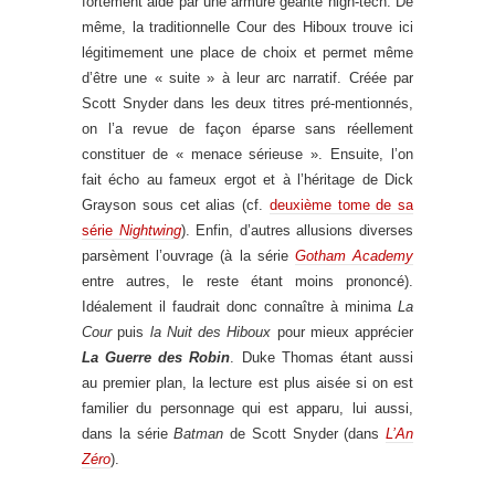
fortement aidé par une armure géante high-tech. De
même, la traditionnelle Cour des Hiboux trouve ici
légitimement une place de choix et permet même
d’être une « suite » à leur arc narratif. Créée par
Scott Snyder dans les deux titres pré-mentionnés,
on l’a revue de façon éparse sans réellement
constituer de « menace sérieuse ». Ensuite, l’on
fait écho au fameux ergot et à l’héritage de Dick
Grayson sous cet alias (cf.
deuxième tome de sa
série
Nightwing
). Enfin, d’autres allusions diverses
parsèment l’ouvrage (à la série
Gotham Academy
entre autres, le reste étant moins prononcé).
Idéalement il faudrait donc connaître à minima
La
Cour
puis
la Nuit des Hiboux
pour mieux apprécier
La Guerre des Robin
. Duke Thomas étant aussi
au premier plan, la lecture est plus aisée si on est
familier du personnage qui est apparu, lui aussi,
dans la série
Batman
de Scott Snyder (dans
L’An
Zéro
).