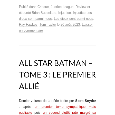
Publié dans
Critique
,
Justice League
,
Review
et
étiqueté
Brian Buccellato
,
Injustice
,
Injustice Les
dieux sont parmi nous
,
Les dieux sont parmi nous
,
Ray Fawkes
,
Tom Taylor
le
20 août 2023
.
Laisser
un commentaire
ALL STAR BATMAN –
TOME 3 : LE PREMIER
ALLIÉ
Dernier volume de la série écrite par
Scott Snyder
; après
un premier tome sympathique mais
oubliable
puis
un second plutôt raté malgré sa