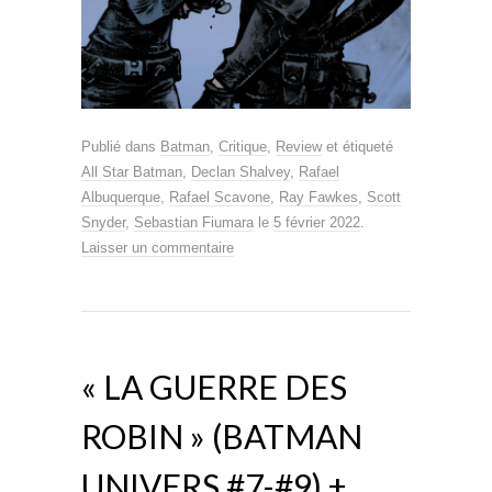
Publié dans
Batman
,
Critique
,
Review
et étiqueté
All Star Batman
,
Declan Shalvey
,
Rafael
Albuquerque
,
Rafael Scavone
,
Ray Fawkes
,
Scott
Snyder
,
Sebastian Fiumara
le
5 février 2022
.
Laisser un commentaire
« LA GUERRE DES
ROBIN » (BATMAN
UNIVERS #7-#9) +