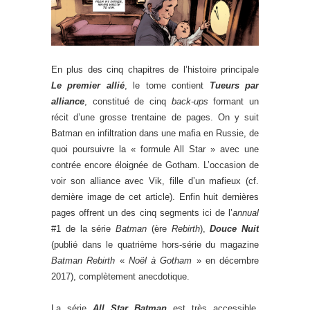
En plus des cinq chapitres de l’histoire principale
Le premier allié
, le tome contient
Tueurs par
alliance
, constitué de cinq
back-ups
formant un
récit d’une grosse trentaine de pages. On y suit
Batman en infiltration dans une mafia en Russie, de
quoi poursuivre la « formule All Star » avec une
contrée encore éloignée de Gotham. L’occasion de
voir son alliance avec Vik, fille d’un mafieux (cf.
dernière image de cet article). Enfin huit dernières
pages offrent un des cinq segments ici de l’
annual
#1 de la série
Batman
(ère
Rebirth
),
Douce Nuit
(publié dans le quatrième hors-série du magazine
Batman Rebirth
«
Noël à Gotham
» en décembre
2017), complètement anecdotique.
La série
All Star Batman
est très accessible,