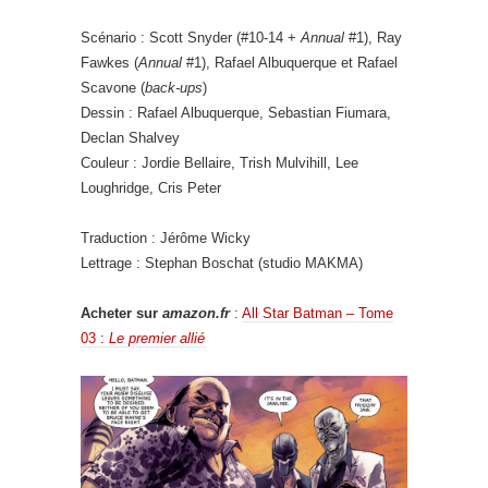
Scénario : Scott Snyder (#10-14 +
Annual
#1), Ray
Fawkes (
Annual
#1), Rafael Albuquerque et Rafael
Scavone (
back-ups
)
Dessin : Rafael Albuquerque, Sebastian Fiumara,
Declan Shalvey
Couleur : Jordie Bellaire, Trish Mulvihill, Lee
Loughridge, Cris Peter
Traduction : Jérôme Wicky
Lettrage : Stephan Boschat (studio MAKMA)
Acheter sur
amazon.fr
:
All Star Batman – Tome
03 :
Le premier allié