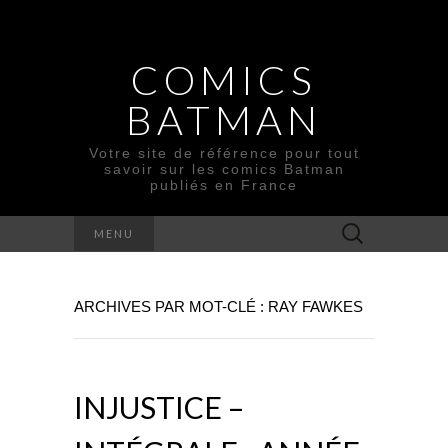
COMICS
BATMAN
Votre site de référence pour tout
savoir sur les comics Batman
publiés en France
Rechercher :
MENU
ARCHIVES PAR MOT-CLÉ : RAY FAWKES
INJUSTICE –