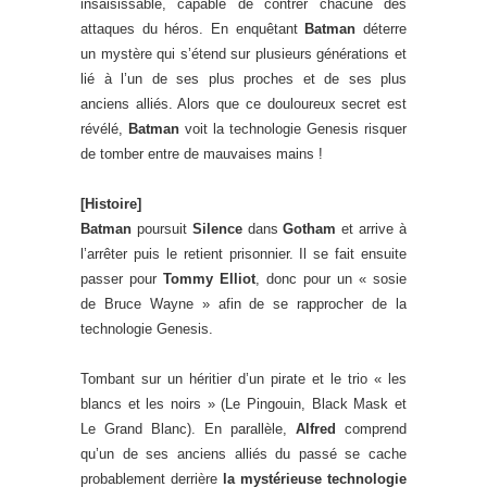
insaisissable, capable de contrer chacune des
attaques du héros. En enquêtant
Batman
déterre
un mystère qui s’étend sur plusieurs générations et
lié à l’un de ses plus proches et de ses plus
anciens alliés. Alors que ce douloureux secret est
révélé,
Batman
voit la technologie Genesis risquer
de tomber entre de mauvaises mains !
[Histoire]
Batman
poursuit
Silence
dans
Gotham
et arrive à
l’arrêter puis le retient prisonnier. Il se fait ensuite
passer pour
Tommy Elliot
, donc pour un « sosie
de Bruce Wayne » afin de se rapprocher de la
technologie Genesis.
Tombant sur un héritier d’un pirate et le trio « les
blancs et les noirs » (Le Pingouin, Black Mask et
Le Grand Blanc). En parallèle,
Alfred
comprend
qu’un de ses anciens alliés du passé se cache
probablement derrière
la mystérieuse technologie