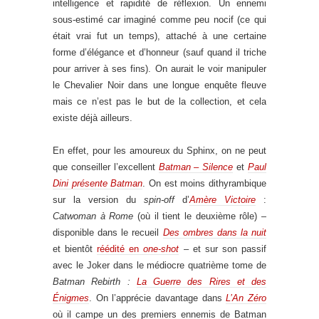
intelligence et rapidité de réflexion. Un ennemi
sous-estimé car imaginé comme peu nocif (ce qui
était vrai fut un temps), attaché à une certaine
forme d’élégance et d’honneur (sauf quand il triche
pour arriver à ses fins). On aurait le voir manipuler
le Chevalier Noir dans une longue enquête fleuve
mais ce n’est pas le but de la collection, et cela
existe déjà ailleurs.
En effet, pour les amoureux du Sphinx, on ne peut
que conseiller l’excellent
Batman – Silence
et
Paul
Dini présente Batman
. On est moins dithyrambique
sur la version du
spin-off
d’
Amère Victoire
:
Catwoman à Rome
(où il tient le deuxième rôle) –
disponible dans le recueil
Des ombres dans la nuit
et bientôt
réédité en
one-shot
– et sur son passif
avec le Joker dans le médiocre quatrième tome de
Batman Rebirth :
La Guerre des Rires et des
Énigmes
. On l’apprécie davantage dans
L’An Zéro
où il campe un des premiers ennemis de Batman