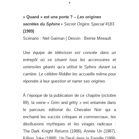
•
« Quand » est une porte ? –
Les origines
secrètes du Sphinx
•
Secret Origins Special
#183
(1989)
Scénario : Neil Gaiman | Dessin : Bernie Mireault
Une équipe de télévision est conviée dans un
entrepôt où se situent tous les accessoires et
ustensiles géants qu’a utilisé le Sphinx durant sa
carrière. Le célèbre Riddler les accueille même pour
répondre à leur question et narrer ses origines.
À l’époque de la publication de ce chapitre (octobre
89), la veine « Grim and gritty » est entamée dans
le parcours éditorial du Chevalier Noir qui a
enchainé les succès critiques et commerciaux, les
désillusions mythiques et les virages radicaux :
The Dark Knight Returns (1986), Année Un (1987),
Killing Joke (1988), Un Deuil dans la Famille (1988-