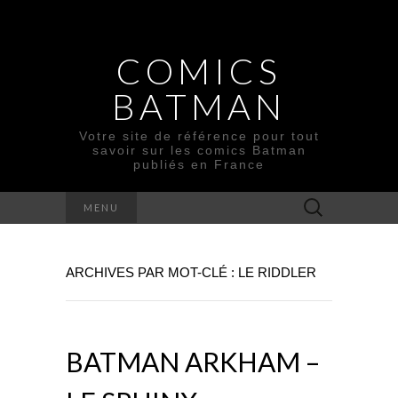
COMICS
BATMAN
Votre site de référence pour tout
savoir sur les comics Batman
publiés en France
Rechercher :
MENU
ARCHIVES PAR MOT-CLÉ : LE RIDDLER
BATMAN ARKHAM –