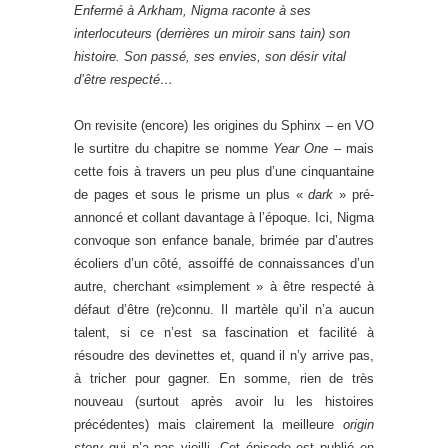
Enfermé à Arkham, Nigma raconte à ses
interlocuteurs (derrières un miroir sans tain) son
histoire. Son passé, ses envies, son désir vital
d’être respecté…
On revisite (encore) les origines du Sphinx – en VO
le surtitre du chapitre se nomme
Year One
– mais
cette fois à travers un peu plus d’une cinquantaine
de pages et sous le prisme un plus «
dark
» pré-
annoncé et collant davantage à l’époque. Ici, Nigma
convoque son enfance banale, brimée par d’autres
écoliers d’un côté, assoiffé de connaissances d’un
autre, cherchant «simplement » à être respecté à
défaut d’être (re)connu. Il martèle qu’il n’a aucun
talent, si ce n’est sa fascination et facilité à
résoudre des devinettes et, quand il n’y arrive pas,
à tricher pour gagner. En somme, rien de très
nouveau (surtout après avoir lu les histoires
précédentes) mais clairement la meilleure
origin
story
qui n’a pas vieilli. Cet épisode est publié en