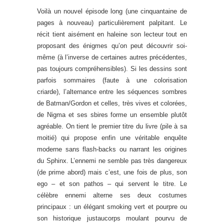
Voilà un nouvel épisode long (une cinquantaine de
pages à nouveau) particulièrement palpitant. Le
récit tient aisément en haleine son lecteur tout en
proposant des énigmes qu’on peut découvrir soi-
même (à l’inverse de certaines autres précédentes,
pas toujours compréhensibles). Si les dessins sont
parfois sommaires (faute à une colorisation
criarde), l’alternance entre les séquences sombres
de Batman/Gordon et celles, très vives et colorées,
de Nigma et ses sbires forme un ensemble plutôt
agréable. On tient le premier titre du livre (pile à sa
moitié) qui propose enfin une véritable enquête
moderne sans flash-backs ou narrant les origines
du Sphinx. L’ennemi ne semble pas très dangereux
(de prime abord) mais c’est, une fois de plus, son
ego – et son pathos – qui servent le titre. Le
célèbre ennemi alterne ses deux costumes
principaux : un élégant smoking vert et pourpre ou
son historique justaucorps moulant pourvu de