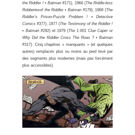
the Riddler !
•
Batman
#171), 1966 (
The Riddle-less
Robberiesof the Riddler
•
Batman
#179), 1968 (
The
Riddler’s Prison-Puzzle Problem !
•
Detective
Comics
#377), 1977 (
The Testimony of the Riddler !
•
Batman
#292) et 1979 (
The 1.001 Clue Caper or
Why Did the Riddler Cross The Roas ?
•
Batman
#317). Cinq chapitres « manquants » (et quelques
autres) remplacés plus ou moins au pied levé par
des segments plus modernes (mais pas forcément
plus accessibles).