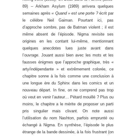
89) – Arkham Asylum (1989) arrivera quelques
semaines après
« Quand » est une porte ?
écrit par
le célèbre Neil Gaiman. Pourtant ici, pas
d’approche sombre, pas de Batman violent ; il est
même absent de l’épisode. Nigma revisite ses
origines en les contant lui-même, mentionnant
quelques anecdotes lues juste avant dans
l’ouvrage. Jouant aussi bien avec les mots et les
fausses énigmes que l’approche graphique, très «
arty/indépendante » et extrêmement colorée, ce
chapitre sonne à la fois comme une conclusion à
une longue ère du Sphinx dans les comics et un
nouveau départ. In fine, on ne comprend pas trop
où veut en venir l’auteur… Pétard mouillé ? Plus ou
moins, le chapitre a le mérite de proposer un parti
pris singulier mais clivant. On note aussi
l’utilisation du nom Nashton, parfois emprunté ou
échangé à Nigma. En synthèse, l’épisode le plus
étrange de la bande dessinée, à la fois frustrant (on