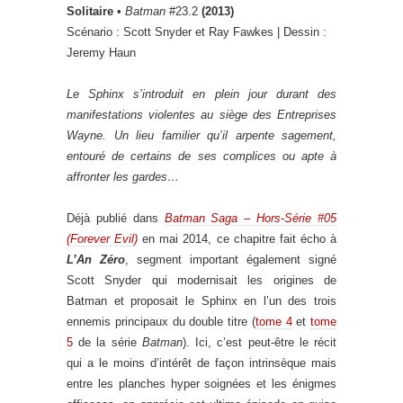
Solitaire
•
Batman
#23.2
(2013)
Scénario : Scott Snyder et Ray Fawkes | Dessin :
Jeremy Haun
Le Sphinx s’introduit en plein jour durant des
manifestations violentes au siège des Entreprises
Wayne. Un lieu familier qu’il arpente sagement,
entouré de certains de ses complices ou apte à
affronter les gardes…
Déjà publié dans
Batman Saga – Hors-Série #05
(Forever Evil)
en mai 2014, ce chapitre fait écho à
L’An Zéro
, segment important également signé
Scott Snyder qui modernisait les origines de
Batman et proposait le Sphinx en l’un des trois
ennemis principaux du double titre (
tome 4
et
tome
5
de la série
Batman
). Ici, c’est peut-être le récit
qui a le moins d’intérêt de façon intrinsèque mais
entre les planches hyper soignées et les énigmes