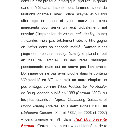
dans un état presque léthargique. Ajoutez un gamin
sans intérêt dans l’histoire, des femmes avides de
relations charnels avec Bruce Wayne et/ou son
alter ego en cape et vous aurez les pires
ingrédients pour servir un récit globalement mal
dessiné (l’impression de voir du
cell-shading
loupé)
… Confus mais pas totalement raté, le titre gagne
en intérêt dans sa seconde moitié, Batman y est
piégé comme dans la saga
Saw
(voir planche tout
en bas de l’article). Un des rares passages
passionnants mais qui ne sauve pas l’ensemble.
Dommage de ne pas avoir pioché dans le contenu
VO sacrifié en VF avec soit un autre chapitre un
peu vintage, comme
When Riddled by the Riddler
de Doug Moench publié en 1983 (
Batman
#362), ou
les plus récents
E. Nigma, Consulting Detective
et
Honor Among Thieves
, tous deux signés Paul Dini
(
Detective Comics
#822 et #837, en 2006 et 2007)
– déjà proposé en VF dans
Paul Dini présente
Batman
. Certes cela aurait « doublonné » deux