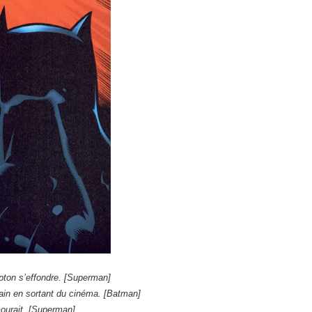
pton s’effondre. [Superman]
n en sortant du cinéma. [Batman]
mourait. [Superman]