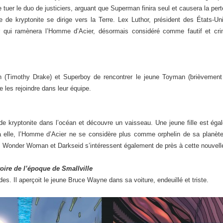
e tuer le duo de justiciers, arguant que Superman finira seul et causera la per
 kryptonite se dirige vers la Terre. Lex Luthor, président des États-Un
r qui ramènera l’Homme d’Acier, désormais considéré comme fautif et crim
.
(Timothy Drake) et Superboy de rencontrer le jeune Toyman (brièvemen
e les rejoindre dans leur équipe.
 de kryptonite dans l’océan et découvre un vaisseau. Une jeune fille est égal
 elle, l’Homme d’Acier ne se considère plus comme orphelin de sa planèt
t. Wonder Woman et Darkseid s’intéressent également de près à cette nouvel
oire de l’époque de Smallville
s. Il aperçoit le jeune Bruce Wayne dans sa voiture, endeuillé et triste.