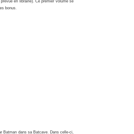
 prévue en librairie). Ce premier volume se
hes bonus.
par Batman dans sa Batcave. Dans celle-ci,