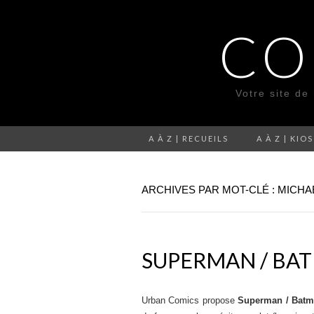
CO
Votre site de
A À Z | RECUEILS
A À Z | KIO
ARCHIVES PAR MOT-CLÉ : MICH
SUPERMAN / BAT
Urban Comics propose
Superman / Bat