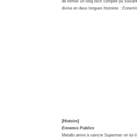
de former un long récit complet (la soixan
divise en deux longues histoires :
Ennemis
[Histoire]
Ennemis Publics
Metallo arrive à vaincre Superman en lui 