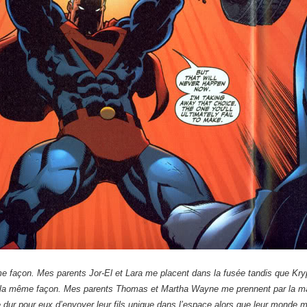
 façon. Mes parents Jor-El et Lara me placent dans la fusée tandis que Kry
a même façon. Mes parents Thomas et Martha Wayne me prennent par la mai
e dur pour eux d’envoyer leur fils unique dans l’espace alors que leur monde 