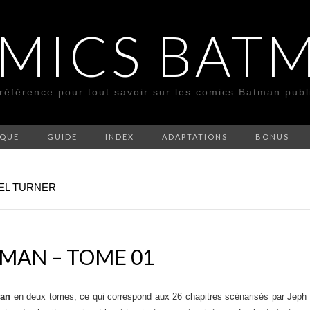
MICS BAT
 référence pour tout savoir sur les comics Batman pub
SQUE
GUIDE
INDEX
ADAPTATIONS
BONUS
AEL TURNER
MAN – TOME 01
man
en deux tomes, ce qui correspond aux 26 chapitres scénarisés par Jeph 