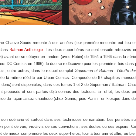
me Chauve-Souris remonte à des années (leur première rencontre eut lieu en 
 dans
Batman Anthologie
. Les deux super-héros se sont ensuite retrouvés 
6) avant de se côtoyer en tandem (avec Robin) de 1954 à 1986 dans la séri
ivers DC Comics en 1986), le duo se redécouvre pour les premières fois dans 
uis, entre autres, dans le recueil complet
Superman et Batman : l’étoffe d
elle là même réédité par Urban Comics. Composée de 87 chapitres mensuels
 donc) sont disponibles, dans ces tomes 1 et 2 de Superman / Batman. Chaque
ont proposés et sont parfois déjà connus des lecteurs. En effet, les deux pri
ance de façon assez chaotique (chez Semic, puis Panini, en kiosque dans des
r son scénario et surtout dans ses techniques de narration. Les pensées 
 point de vue, vis-à-vis de ses convictions, ses doutes ou ses espoirs. Cette
t de mieux comprendre les deux super-héros, tour à tour ami et allié, ou bien