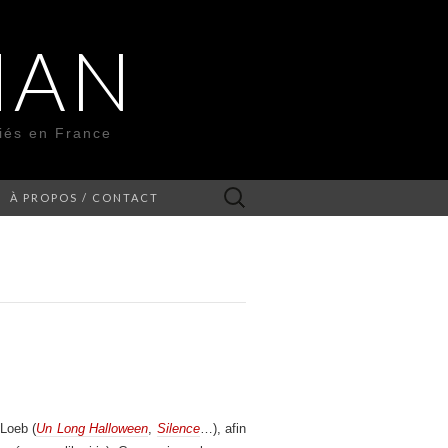
MAN
liés en France
Rechercher :
À PROPOS / CONTACT
Loeb (
Un Long Halloween
,
Silence
…), afin