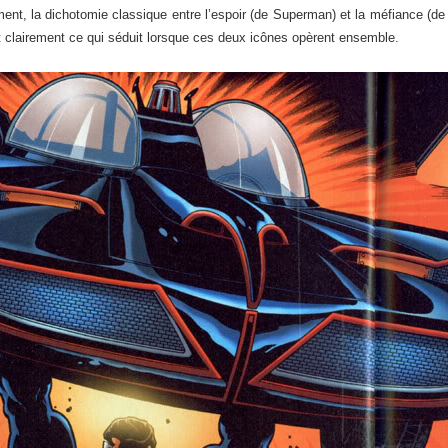
nt, la dichotomie classique entre l’espoir (de Superman) et la méfiance (d
st clairement ce qui séduit lorsque ces deux icônes opèrent ensemble.