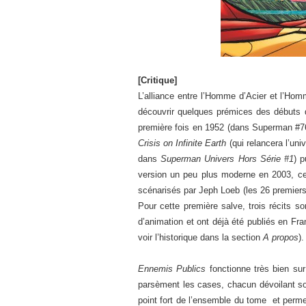
[Critique]
L’alliance entre l’Homme d’Acier et l’Hom
découvrir quelques prémices des débuts
première fois en 1952 (dans Superman #7
Crisis on Infinite Earth
(qui relancera l’un
dans
Superman Univers Hors Série #1
) p
version un peu plus moderne en 2003, c
scénarisés par Jeph Loeb (les 26 premiers
Pour cette première salve, trois récits s
d’animation et ont déjà été publiés en Fr
voir l’historique dans la section
A propos
).
Ennemis Publics
fonctionne très bien su
parsèment les cases, chacun dévoilant son
point fort de l’ensemble du tome et perme