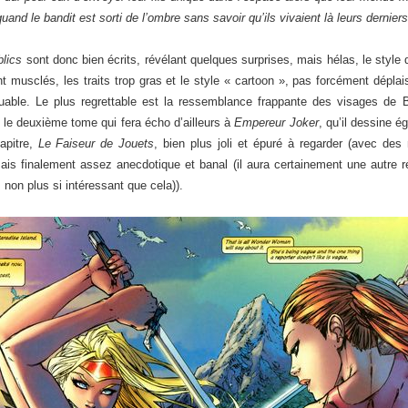
quand le bandit est sorti de l’ombre sans savoir qu’ils vivaient là leurs dernier
lics
sont donc bien écrits, révélant quelques surprises, mais hélas, le style
 musclés, les traits trop gras et le style « cartoon », pas forcément dépla
uable. Le plus regrettable est la ressemblance frappante des visages de 
ns le deuxième tome qui fera écho d’ailleurs à
Empereur Joker
, qu’il dessine é
apitre,
Le Faiseur de Jouets
, bien plus joli et épuré à regarder (avec de
ais finalement assez anecdotique et banal (il aura certainement une autre 
 non plus si intéressant que cela)).