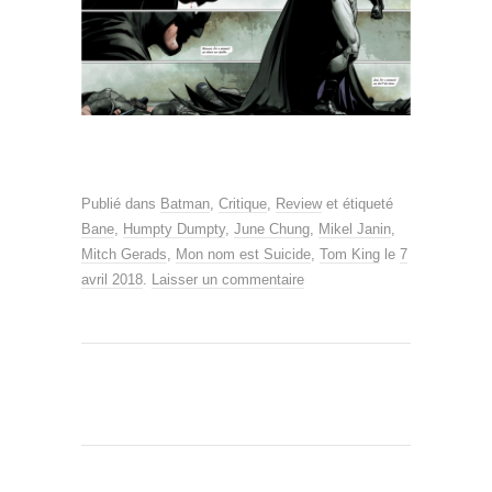
Publié dans
Batman
,
Critique
,
Review
et étiqueté
Bane
,
Humpty Dumpty
,
June Chung
,
Mikel Janin
,
Mitch Gerads
,
Mon nom est Suicide
,
Tom King
le
7
avril 2018
.
Laisser un commentaire