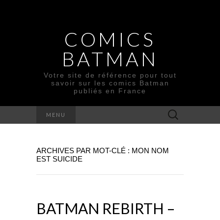
COMICS
BATMAN
Votre site de référence pour tout
savoir sur les comics Batman
publiés en France
Rechercher :
MENU
ARCHIVES PAR MOT-CLÉ : MON NOM
EST SUICIDE
BATMAN REBIRTH –