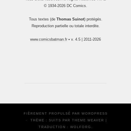
© 1934-2026 DC Comics.
Tous textes (de
Thomas Suinot
) protégés.
Reproduction partielle ou totale interdite.
www.comicsbatman.fr
• v. 4.5 | 2011-2026
FIÈREMENT PROPULSÉ PAR
WORDPRESS
·
THÈME : SUITS PAR
THEME WEAVER
|
TRADUCTION :
WOLFORG
.