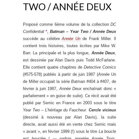
TWO / ANNÉE DEUX
Proposé comme 6ème volume de la collection
DC
Confidential
*
,
Batman – Year Two / Année Deux
succède au célèbre
Année Un
de Frank Miller. Il
contient trois histoires, toutes écrites par Mike W.
Barr. La principale et la plus longue,
Année Deux
,
est dessinée par Alan Davis puis Todd McFarlane.
Elle contient quatre chapitres de
Detective Comics
(#575-578) publiés à partir de juin 1987 (
Année Un
de Miller occupait la série
Batman
#404 à #407, de
février à juin 1987,
Année Deux
enchaînait donc «
parfaitement » en guise de suite). Ce récit avait été
publié par Semic en France en 2003 sous le titre
Year Two – L’héritage du Faucheur
.
Cercle vicieux
(dessiné à nouveau par Alan Davis), la suite
directe, avait aussi été en vente chez Semic mais
« avant », en février 1999 (!) sous le titre
La boucle
est bouclée ! —
parfois appelée
Année Trois.