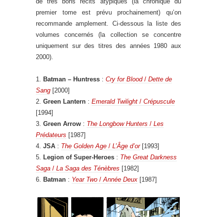
de très bons récits atypiques (la chronique du
premier tome est prévu prochainement) qu’on
recommande amplement. Ci-dessous la liste des
volumes concernés (la collection se concentre
uniquement sur des titres des années 1980 aux
2000).
1.
Batman – Huntress
:
Cry for Blood
/
Dette de
Sang
[2000]
2.
Green Lantern
:
Emerald Twilight
/
Crépuscule
[1994]
3.
Green Arrow
:
The Longbow Hunters
/
Les
Prédateurs
[1987]
4.
JSA
:
The Golden Age
/
L’Âge d’or
[1993]
5.
Legion of Super-Heroes
:
The Great Darkness
Saga
/
La Saga des Ténèbres
[1982]
6.
Batman
:
Year Two
/
Année Deux
[1987]