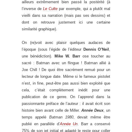
ailleurs extrêmement bien passé la postérité (à
l’inverse de
Le Culte
par exemple, qui a plutôt mal
vieilli dans sa narration (mais pas ses dessins) et
dont on retrouve justement ici une certaine
similarité graphique).
On (re)voit avec plaisir quelques audaces de
l’époque (sous l’égide de l’éditeur
Dennis O’Neil
,
une bénédiction).
Mike W. Barr
ose toucher au
sacré : Batman avec un flingue ! Batman allié à
Joe Chill ! De quoi être sacrément remué pour un
lecteur de longue date. Même si le fameux pistolet
n’est, in fine, peut-être pas aussi bien exploité que
cela, c’était complètement inédit pour une
publication de ce genre. On l’apprend dans la
passionnante préface de l’auteur : il avait écrit son
histoire bien avant celle de Miller.
Année Deux
, un
temps appelé
Batman 1980
, devait même être
publié en parallèle d’
Année Un
. Barr a conservé
75% de son jet initial et adapté le reste pour coller