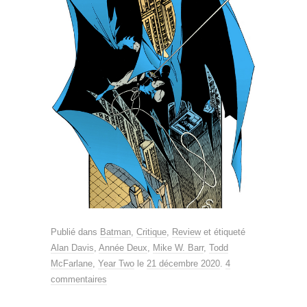
Publié dans
Batman
,
Critique
,
Review
et étiqueté
Alan Davis
,
Année Deux
,
Mike W. Barr
,
Todd
McFarlane
,
Year Two
le
21 décembre 2020
.
4
commentaires