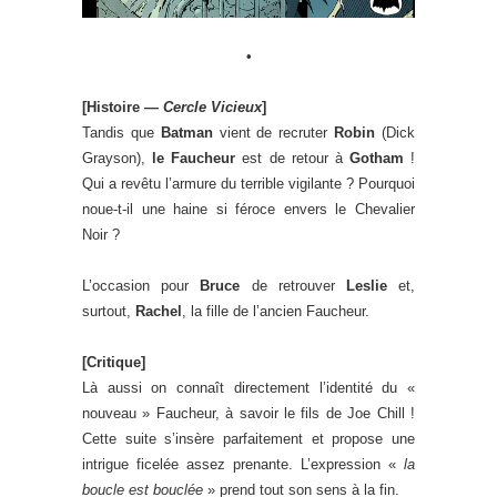
•
[Histoire —
Cercle Vicieux
]
Tandis que
Batman
vient de recruter
Robin
(Dick
Grayson),
le Faucheur
est de retour à
Gotham
!
Qui a revêtu l’armure du terrible vigilante ? Pourquoi
noue-t-il une haine si féroce envers le Chevalier
Noir ?
L’occasion pour
Bruce
de retrouver
Leslie
et,
surtout,
Rachel
, la fille de l’ancien Faucheur.
[Critique]
Là aussi on connaît directement l’identité du «
nouveau » Faucheur, à savoir le fils de Joe Chill !
Cette suite s’insère parfaitement et propose une
intrigue ficelée assez prenante. L’expression «
la
boucle est bouclée
» prend tout son sens à la fin.