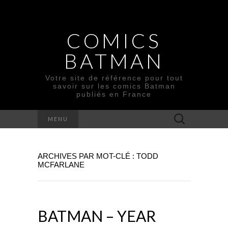
COMICS
BATMAN
Votre site de référence pour tout
savoir sur les comics Batman
publiés en France
Rechercher :
MENU
ARCHIVES PAR MOT-CLÉ : TODD
MCFARLANE
BATMAN – YEAR