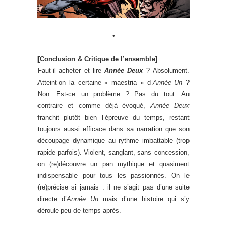
•
[Conclusion & Critique de l’ensemble]
Faut-il acheter et lire
Année Deux
? Absolument.
Atteint-on la certaine « maestria » d’
Année Un
?
Non. Est-ce un problème ? Pas du tout. Au
contraire et comme déjà évoqué,
Année Deux
franchit plutôt bien l’épreuve du temps, restant
toujours aussi efficace dans sa narration que son
découpage dynamique au rythme imbattable (trop
rapide parfois). Violent, sanglant, sans concession,
on (re)découvre un pan mythique et quasiment
indispensable pour tous les passionnés. On le
(re)précise si jamais : il ne s’agit pas d’une suite
directe d’
Année Un
mais d’une histoire qui s’y
déroule peu de temps après.