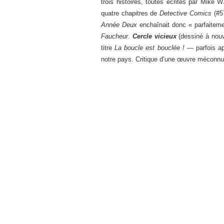
trois histoires, toutes écrites par Mike W
quatre chapitres de
Detective Comics
(#57
Année Deux
enchaînait donc « parfaiteme
Faucheur
.
Cercle vicieux
(dessiné à nouv
titre
La boucle est bouclée ! —
parfois a
notre pays. Critique d’une œuvre méconnue 