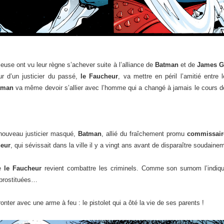
euse ont vu leur règne s’achever suite à l’alliance de
Batman
et de
James G
ur d’un justicier du passé,
le Faucheur
, va mettre en péril l’amitié entre
tman
va même devoir s’allier avec l’homme qui a changé à jamais le cours 
 nouveau justicier masqué,
Batman
, allié du fraîchement promu
commissair
heur
, qui sévissait dans la ville il y a vingt ans avant de disparaître soudaine
ue
le Faucheur
revient combattre les criminels. Comme son surnom l’indique
s prostituées…
ronter avec une arme à feu : le pistolet qui a ôté la vie de ses parents !