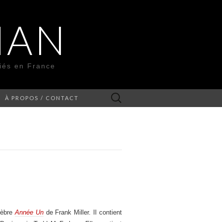
MAN
liés en France
Rechercher :
À PROPOS / CONTACT
lèbre
Année Un
de Frank Miller. Il contient