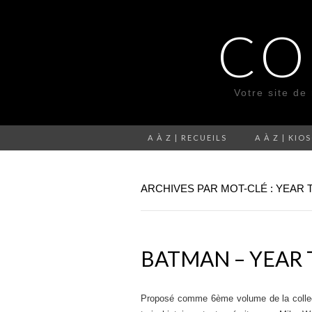
CO
Votre site de
A À Z | RECUEILS
A À Z | KIO
ARCHIVES PAR MOT-CLÉ : YEAR
BATMAN – YEAR 
Proposé comme 6ème volume de la colle