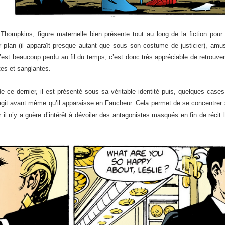
Thompkins, figure maternelle bien présente tout au long de la fiction pour
 plan (il apparaît presque autant que sous son costume de justicier), amusa
st beaucoup perdu au fil du temps, c’est donc très appréciable de retrouver 
es et sanglantes.
de ce dernier, il est présenté sous sa véritable identité puis, quelques case
 s’agit avant même qu’il apparaisse en Faucheur. Cela permet de se concentrer s
 il n’y a guère d’intérêt à dévoiler des antagonistes masqués en fin de récit 