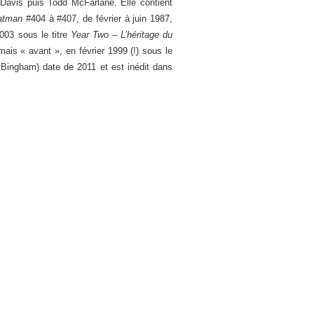
 Davis puis Todd McFarlane. Elle contient
atman
#404 à #407, de février à juin 1987,
003 sous le titre
Year Two – L’héritage du
ais « avant », en février 1999 (!) sous le
 Bingham) date de 2011 et est inédit dans