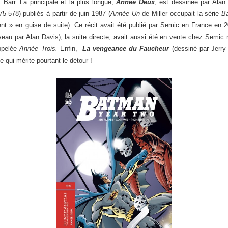
. Barr. La principale et la plus longue,
Année Deux
, est dessinée par Alan
5-578) publiés à partir de juin 1987 (
Année Un
de Miller occupait la série
B
nt » en guise de suite). Ce récit avait été publié par Semic en France en 2
eau par Alan Davis), la suite directe, avait aussi été en vente chez Semic m
ppelée
Année Trois.
Enfin,
La vengeance du Faucheur
(dessiné par Jerry
qui mérite pourtant le détour !