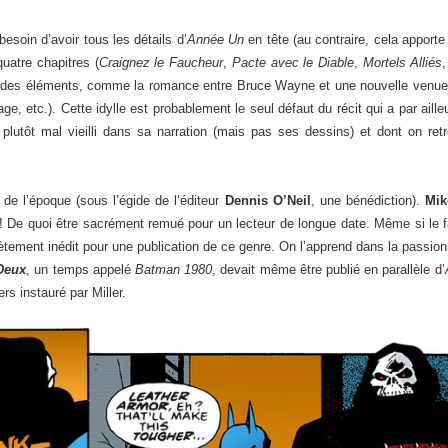
besoin d’avoir tous les détails d’
Année Un
en tête (au contraire, cela apporte
uatre chapitres (
Craignez le Faucheur
,
Pacte avec le Diable
,
Mortels Alliés
r des éléments, comme la romance entre Bruce Wayne et une nouvelle venue R
, etc.). Cette idylle est probablement le seul défaut du récit qui a par aill
lutôt mal vieilli dans sa narration (mais pas ses dessins) et dont on retro
 de l’époque (sous l’égide de l’éditeur
Dennis O’Neil
, une bénédiction).
Mik
 ! De quoi être sacrément remué pour un lecteur de longue date. Même si le fa
ètement inédit pour une publication de ce genre. On l’apprend dans la passionna
Deux
, un temps appelé
Batman 1980
, devait même être publié en parallèle d’
vers instauré par Miller.