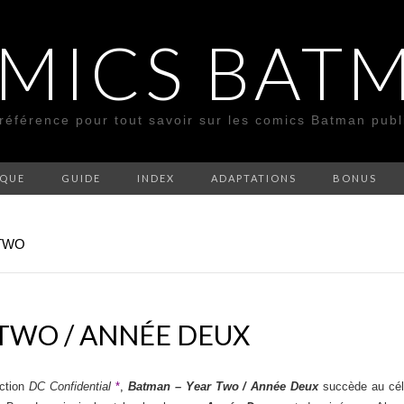
MICS BAT
 référence pour tout savoir sur les comics Batman pub
SQUE
GUIDE
INDEX
ADAPTATIONS
BONUS
 TWO
TWO / ANNÉE DEUX
ction
DC Confidential
*
,
Batman – Year Two / Année Deux
succède au cé