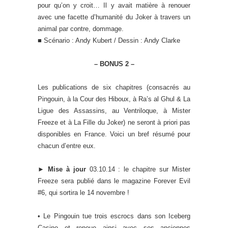
pour qu’on y croit… Il y avait matière à renouer
avec une facette d’humanité du Joker à travers un
animal par contre, dommage.
■ Scénario : Andy Kubert / Dessin : Andy Clarke
– BONUS 2 –
Les publications de six chapitres (consacrés au
Pingouin, à la Cour des Hiboux, à Ra’s al Ghul & La
Ligue des Assassins, au Ventriloque, à Mister
Freeze et à La Fille du Joker) ne seront à priori pas
disponibles en France. Voici un bref résumé pour
chacun d’entre eux.
►
Mise à jour
03.10.14 : le chapitre sur Mister
Freeze sera publié dans le magazine Forever Evil
#6, qui sortira le 14 novembre !
• Le Pingouin tue trois escrocs dans son Iceberg
Casino et renoue ainsi avec ses anciennes