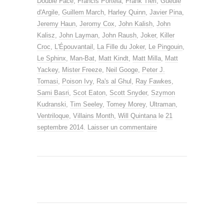
Double Face
,
Francis Portela
,
Frank Tieri
,
Gueule
d'Argile
,
Guillem March
,
Harley Quinn
,
Javier Pina
,
Jeremy Haun
,
Jeromy Cox
,
John Kalish
,
John
Kalisz
,
John Layman
,
John Raush
,
Joker
,
Killer
Croc
,
L'Épouvantail
,
La Fille du Joker
,
Le Pingouin
,
Le Sphinx
,
Man-Bat
,
Matt Kindt
,
Matt Milla
,
Matt
Yackey
,
Mister Freeze
,
Neil Googe
,
Peter J.
Tomasi
,
Poison Ivy
,
Ra's al Ghul
,
Ray Fawkes
,
Sami Basri
,
Scot Eaton
,
Scott Snyder
,
Szymon
Kudranski
,
Tim Seeley
,
Tomey Morey
,
Ultraman
,
Ventriloque
,
Villains Month
,
Will Quintana
le
21
septembre 2014
.
Laisser un commentaire