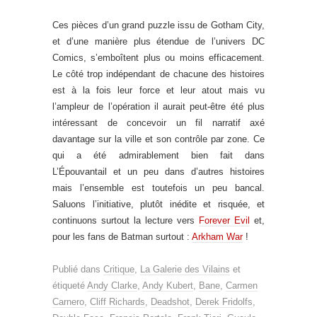
Ces pièces d’un grand puzzle issu de Gotham City,
et d’une manière plus étendue de l’univers DC
Comics, s’emboîtent plus ou moins efficacement.
Le côté trop indépendant de chacune des histoires
est à la fois leur force et leur atout mais vu
l’ampleur de l’opération il aurait peut-être été plus
intéressant de concevoir un fil narratif axé
davantage sur la ville et son contrôle par zone. Ce
qui a été admirablement bien fait dans
L’Épouvantail et un peu dans d’autres histoires
mais l’ensemble est toutefois un peu bancal.
Saluons l’initiative, plutôt inédite et risquée, et
continuons surtout la lecture vers
Forever Evil
et,
pour les fans de Batman surtout :
Arkham War
!
Publié dans
Critique
,
La Galerie des Vilains
et
étiqueté
Andy Clarke
,
Andy Kubert
,
Bane
,
Carmen
Carnero
,
Cliff Richards
,
Deadshot
,
Derek Fridolfs
,