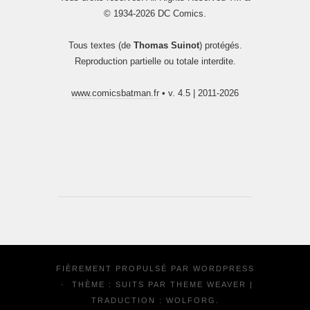
© 1934-2026 DC Comics.
Tous textes (de
Thomas Suinot
) protégés.
Reproduction partielle ou totale interdite.
www.comicsbatman.fr
• v. 4.5 | 2011-2026
FIÈREMENT PROPULSÉ PAR
WORDPRESS
·
THÈME : SUITS PAR
THEME WEAVER
|
TRADUCTION :
WOLFORG
.