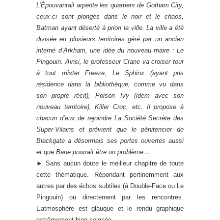
L’Épouvantail arpente les quartiers de Gotham City,
ceux-ci sont plongés dans le noir et le chaos,
Batman ayant déserté à priori la ville. La ville a été
divisée en plusieurs territoires géré par un ancien
interné d’Arkham, une idée du nouveau maire : Le
Pingouin. Ainsi, le professeur Crane va croiser tour
à tout mister Freeze, Le Sphinx (ayant pris
résidence dans la bibliothèque, comme vu dans
son propre récit), Poison Ivy (idem avec son
nouveau territoire), Killer Croc, etc. Il propose à
chacun d’eux de rejoindre La Société Secrète des
Super-Vilains et prévient que le pénitencier de
Blackgate a désormais ses portes ouvertes aussi
et que Bane pourrait être un problème…
►
Sans aucun doute le meilleur chapitre de toute
cette thématique. Répondant pertinemment aux
autres par des échos subtiles (à Double-Face ou Le
Pingouin) ou directement par les rencontres.
L’atmosphère est glauque et le rendu graphique
extrêmement bien soignée.