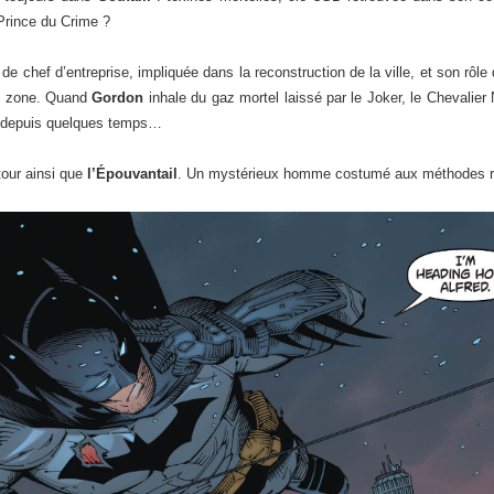
Prince du Crime ?
de chef d’entreprise, impliquée dans la reconstruction de la ville, et son rôle 
de zone. Quand
Gordon
inhale du gaz mortel laissé par le Joker, le Chevalier 
u depuis quelques temps…
our ainsi que
l’Épouvantail
. Un mystérieux homme costumé aux méthodes rad