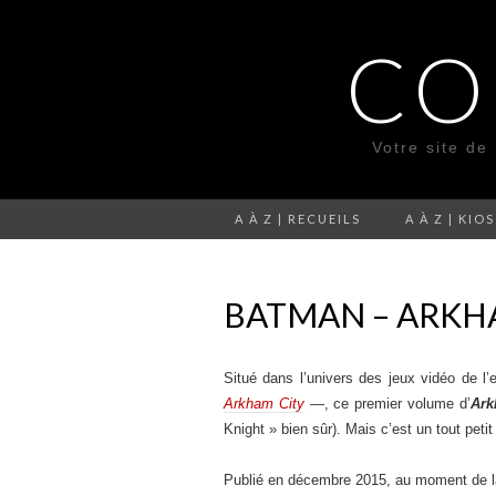
CO
Votre site de
A À Z | RECUEILS
A À Z | KIO
BATMAN – ARKHA
Situé dans l’univers des jeux vidéo de l’
Arkham City
—, ce premier volume d’
Ark
Knight » bien sûr). Mais c’est un tout pet
Publié en décembre 2015, au moment de l