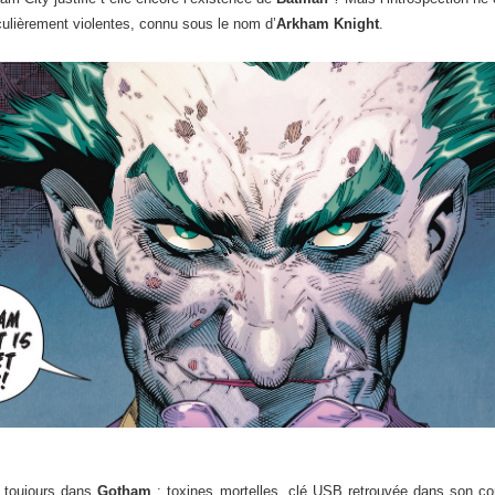
culièrement violentes, connu sous le nom d’
Arkham Knight
.
 toujours dans
Gotham
: toxines mortelles, clé USB retrouvée dans son co