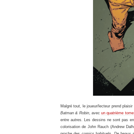
Malgré tout, le joueur/lecteur prend plais
Batman & Robin
, avec
un quatrième tome
entre autres. Les dessins ne sont pas en
colorisation de John Rauch (Andrew Dalho
proche des
comics
habituels. De beaux p