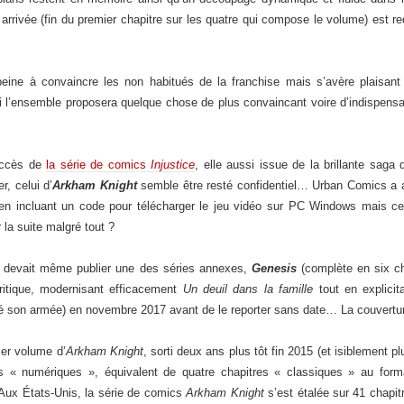
n arrivée (fin du premier chapitre sur les quatre qui compose le volume) est
 peine à convaincre les non habitués de la franchise mais s’avère plaisan
r si l’ensemble proposera quelque chose de plus convaincant voire d’indispens
uccès de
la série de comics
Injustice
, elle aussi issue de la brillante sag
r, celui d’
Arkham Knight
semble être resté confidentiel… Urban Comics a aff
en incluant un code pour télécharger le jeu vidéo sur PC Windows mais cel
 la suite malgré tout ?
ur devait même publier une des séries annexes,
Genesis
(complète en six ch
critique, modernisant efficacement
Un deuil dans la famille
tout en explici
é son armée) en novembre 2017 avant de le reporter sans date… La couvertur
er volume d’
Arkham Knight
, sorti deux ans plus tôt fin 2015 (et isiblement 
es « numériques », équivalent de quatre chapitres « classiques » au for
Aux États-Unis, la série de comics
Arkham Knight
s’est étalée sur 41 chapit