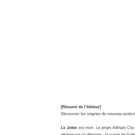
[Résumé de l’éditeur]
Découvrez les origines du nouveau protec
Le Joker
est mort. Le projet Arkham City
déchiré par un dilemme : la survie de Gotha