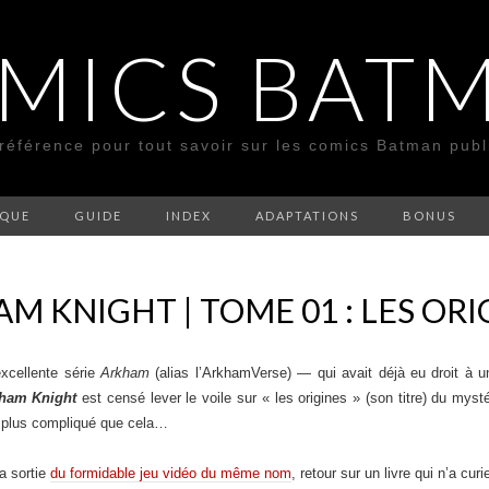
MICS BAT
 référence pour tout savoir sur les comics Batman pub
SQUE
GUIDE
INDEX
ADAPTATIONS
BONUS
M KNIGHT | TOME 01 : LES ORI
excellente série
Arkham
(alias l’ArkhamVerse) — qui avait déjà eu droit à 
ham Knight
est censé lever le voile sur « les origines » (son titre) du mys
it plus compliqué que cela…
a sortie
du formidable jeu vidéo du même nom
, retour sur un livre qui n’a cu