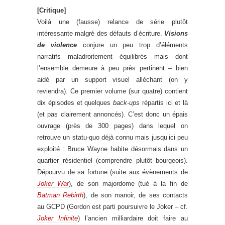
[Critique]
Voilà une (fausse) relance de série plutôt
intéressante malgré des défauts d’écriture.
Visions
de violence
conjure un peu trop d’éléments
narratifs maladroitement équilibrés mais dont
l’ensemble demeure à peu près pertinent – bien
aidé par un support visuel alléchant (on y
reviendra). Ce premier volume (sur quatre) contient
dix épisodes et quelques
back-ups
répartis ici et là
(et pas clairement annoncés). C’est donc un épais
ouvrage (près de 300 pages) dans lequel on
retrouve un statu-quo déjà connu mais jusqu’ici peu
exploité : Bruce Wayne habite désormais dans un
quartier résidentiel (comprendre plutôt bourgeois).
Dépourvu de sa fortune (suite aux évènements de
Joker War
), de son majordome (tué à la fin de
Batman Rebirth
), de son manoir, de ses contacts
au GCPD (Gordon est parti poursuivre le Joker – cf.
Joker Infinite
) l’ancien milliardaire doit faire au