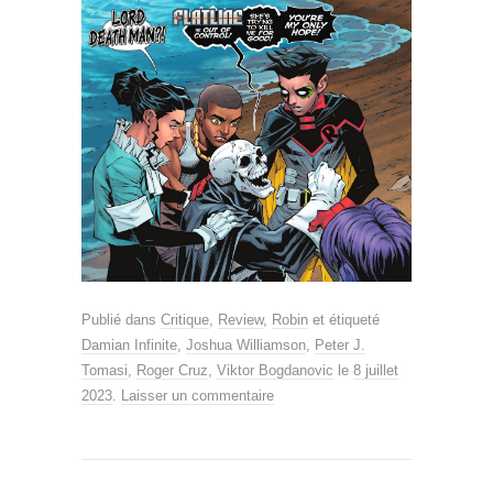
Publié dans
Critique
,
Review
,
Robin
et étiqueté
Damian Infinite
,
Joshua Williamson
,
Peter J.
Tomasi
,
Roger Cruz
,
Viktor Bogdanovic
le
8 juillet
2023
.
Laisser un commentaire