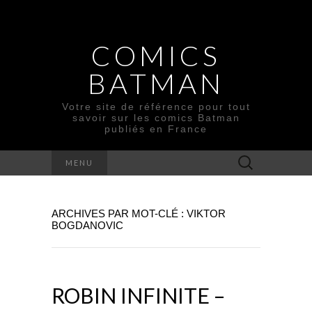
COMICS
BATMAN
Votre site de référence pour tout
savoir sur les comics Batman
publiés en France
Rechercher :
MENU
ARCHIVES PAR MOT-CLÉ : VIKTOR
BOGDANOVIC
ROBIN INFINITE –