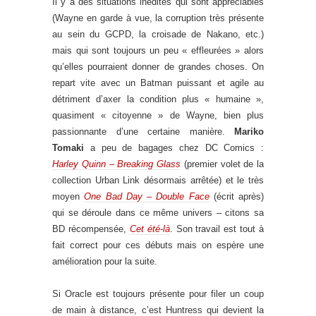
Il y a des situations inédites qui sont appréciables
(Wayne en garde à vue, la corruption très présente
au sein du GCPD, la croisade de Nakano, etc.)
mais qui sont toujours un peu « effleurées » alors
qu’elles pourraient donner de grandes choses. On
repart vite avec un Batman puissant et agile au
détriment d’axer la condition plus « humaine »,
quasiment « citoyenne » de Wayne, bien plus
passionnante d’une certaine manière.
Mariko
Tomaki
a peu de bagages chez DC Comics :
Harley Quinn – Breaking Glass
(premier volet de la
collection Urban Link désormais arrêtée) et le très
moyen
One Bad Day – Double Face
(écrit après)
qui se déroule dans ce même univers – citons sa
BD récompensée,
Cet été-là
. Son travail est tout à
fait correct pour ces débuts mais on espère une
amélioration pour la suite.
Si Oracle est toujours présente pour filer un coup
de main à distance, c’est Huntress qui devient la