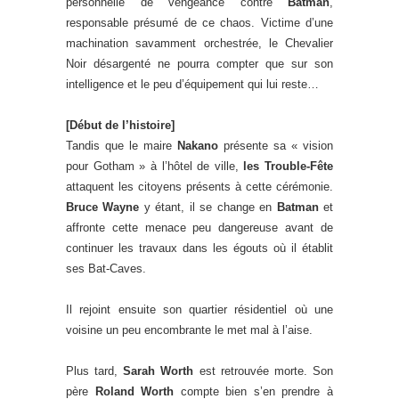
personnelle de vengeance contre
Batman
,
responsable présumé de ce chaos. Victime d’une
machination savamment orchestrée, le Chevalier
Noir désargenté ne pourra compter que sur son
intelligence et le peu d’équipement qui lui reste…
[Début de l’histoire]
Tandis que le maire
Nakano
présente sa « vision
pour Gotham » à l’hôtel de ville,
les Trouble-Fête
attaquent les citoyens présents à cette cérémonie.
Bruce Wayne
y étant, il se change en
Batman
et
affronte cette menace peu dangereuse avant de
continuer les travaux dans les égouts où il établit
ses Bat-Caves.
Il rejoint ensuite son quartier résidentiel où une
voisine un peu encombrante le met mal à l’aise.
Plus tard,
Sarah Worth
est retrouvée morte. Son
père
Roland Worth
compte bien s’en prendre à