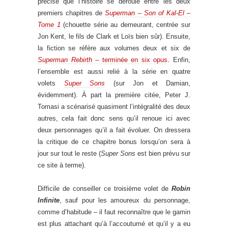
précisé que l’histoire se déroule entre les deux
premiers chapitres de
Superman – Son of Kal-El –
Tome 1
(chouette série au demeurant, centrée sur
Jon Kent, le fils de Clark et Loïs bien sûr). Ensuite,
la fiction se réfère aux volumes deux et six de
Superman Rebirth
– terminée en six opus
. Enfin,
l’ensemble est aussi relié à la série en quatre
volets
Super Sons
(sur Jon et Damian,
évidemment). À part la première citée, Peter J.
Tomasi a scénarisé quasiment l’intégralité des deux
autres, cela fait donc sens qu’il renoue ici avec
deux personnages qu’il a fait évoluer. On dressera
la critique de ce chapitre bonus lorsqu’on sera à
jour sur tout le reste (
Super Sons
est bien prévu sur
ce site à terme).
Difficile de conseiller ce troisième volet de
Robin
Infinite
, sauf pour les amoureux du personnage,
comme d’habitude – il faut reconnaître que le gamin
est plus attachant qu’à l’accoutumé et qu’il y a eu