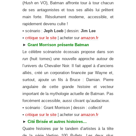
(
Hush
en VO), Batman affronte tour à tour chacun
de ses antagonistes et tous ses alliés lui prêtent
main forte. Résolument moderne, accessible, et
rapidement devenu culte !
• scénario :
Jeph Loeb
| dessin:
Jim Lee
•
critique sur le site
| acheter sur
amazon.fr
►
Grant Morrison présente Batman
Le célèbre scénariste écossais propose dans son
run
(huit tomes) une nouvelle approche autour de
l’univers du Chevalier Noir. Il fait appel à d’anciens
alliés, créé un corporation financée par Wayne et,
surtout, ajoute un fils à Bruce : Damian. Pierre
angulaire de cette grande histoire et vecteur
important de la mythologie actuelle de Batman. Pas
forcément accessible, aussi clivant qu’audacieux.
• scénario : Grant Morrison | dessin :
collectif
•
critique sur le site
| acheter sur
amazon.fr
►
Cité Brisée et autres histoires…
Quatre histoires par le tandem d’artistes à la tête
de la série Vertigo
100 Bullets
. Les deux plus