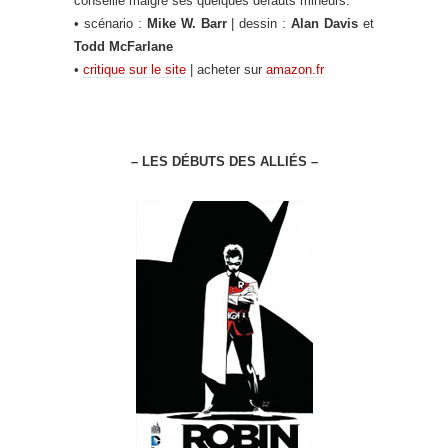
conseillé malgré ses quelques défauts mineurs.
• scénario :
Mike W. Barr
| dessin :
Alan Davis
et
Todd McFarlane
•
critique sur le site
| acheter sur
amazon.fr
– LES DÉBUTS DES ALLIÉS –