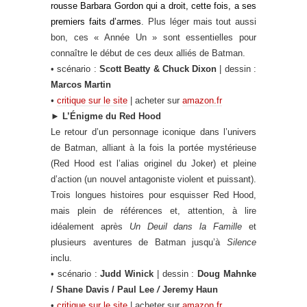
rousse Barbara Gordon qui a droit, cette fois, a ses
premiers faits d’armes
. Plus léger mais tout aussi
bon, ces « Année Un » sont essentielles pour
connaître le début de ces deux alliés de Batman.
• scénario :
Scott Beatty & Chuck Dixon
| dessin :
Marcos Martin
•
critique sur le site
| acheter sur
amazon.fr
►
L’Énigme du Red Hood
Le retour d’un personnage iconique dans l’univers
de Batman, alliant à la fois la portée mystérieuse
(Red Hood est l’alias originel du Joker) et pleine
d’action (un nouvel antagoniste violent et puissant).
Trois longues histoires pour esquisser Red Hood,
mais plein de références et, attention, à lire
idéalement après
Un Deuil dans la Famille
et
plusieurs aventures de Batman jusqu’à
Silence
inclu.
• scénario :
Judd Winick
| dessin :
Doug Mahnke
/ Shane Davis / Paul Lee
/
Jeremy Haun
•
critique sur le site
| acheter sur
amazon.fr