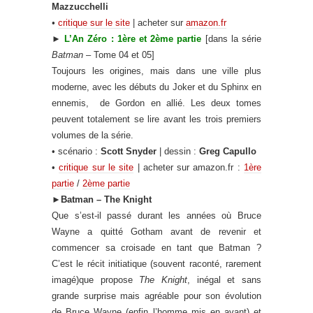
Mazzucchelli
•
critique sur le site
| acheter sur
amazon.fr
►
L’An Zéro : 1ère et 2ème partie
[dans la série
Batman
– Tome 04 et 05]
Toujours les origines, mais dans une ville plus
moderne, avec les débuts du Joker et du Sphinx en
ennemis, de
Gordon en allié. Les deux tomes
peuvent totalement se lire avant les trois premiers
volumes de la série.
• scénario :
Scott Snyder
| dessin :
Greg Capullo
•
critique sur le site
| acheter sur amazon.fr :
1ère
partie
/
2ème partie
►
Batman – The Knight
Que s’est-il passé durant les années où Bruce
Wayne a quitté Gotham avant de revenir et
commencer sa croisade en tant que Batman ?
C’est le récit initiatique (souvent raconté, rarement
imagé)que propose
The Knight
, inégal et sans
grande surprise mais agréable pour son évolution
de Bruce Wayne (enfin l’homme mis en avant) et