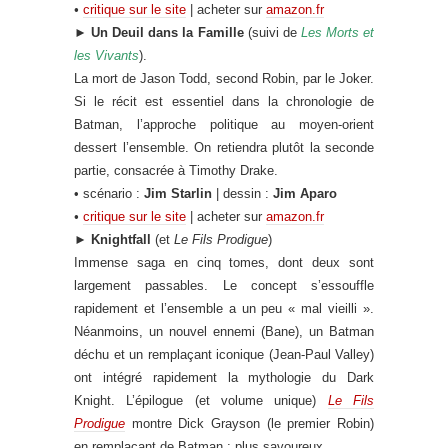
•
critique sur le site
| acheter sur
amazon.fr
►
Un Deuil dans la Famille
(suivi de
Les Morts et
les Vivants
).
La mort de Jason Todd, second Robin, par le Joker
.
Si le récit est essentiel dans la chronologie de
Batman, l’approche politique au moyen-orient
dessert l’ensemble. On retiendra plutôt la seconde
partie, consacrée à Timothy Drake.
• scénario :
Jim Starlin
| dessin :
Jim Aparo
•
critique sur le site
| acheter sur
amazon.fr
►
Knightfall
(et
Le Fils Prodigue
)
Immense saga en cinq tomes, dont deux sont
largement passables. Le concept s’essouffle
rapidement et l’ensemble a un peu « mal vieilli ».
Néanmoins, un nouvel ennemi (Bane), un Batman
déchu et un remplaçant iconique (Jean-Paul Valley)
ont intégré rapidement la mythologie du Dark
Knight. L’épilogue (et volume unique)
Le Fils
Prodigue
montre Dick Grayson (le premier Robin)
en remplaçant de Batman ; plus savoureux.