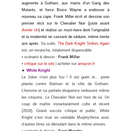
augmente à Gotham, aux mains d’un Gang des
Mutants, et force Bruce Wayne a endosser à
nouveau sa cape. Frank Miller écrit et dessine son
premier récit sur le Chevalier Noir (juste avant
Année Un
) et réalise un
must-have
dont l’originalité
et la modernité ne cessent de séduire, même trente
ans après.
Sa suite,
The Dark Knight Strikes Again
est, en revanche, totalement dispensable.
• scénario & dessin :
Frank Miller
•
critique sur le site
| acheter sur
amazon.fr
►
White Knight
Le Joker n’est plus fou ! Il est guéri et… porte
plainte contre Batman et la ville de Gotham.
L’homme et sa parfaite éloquence séduisent même
les citoyens. Le Chevalier Noir est hors de lui. Un
coup de maître instantanément culte et récent
(2018). Grand succès critique et public,
White
Knight
s’est mué en véritable MurphyVerse avec
d’autres titres se déroulant dans le même univers.
• scénario & dessin :
Sean Murphy