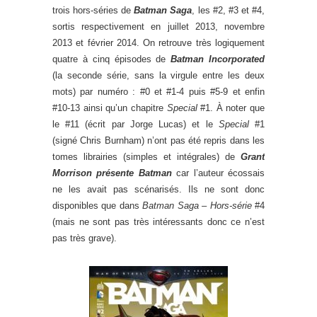
trois hors-séries de
Batman Saga
, les #2, #3 et #4,
sortis respectivement en juillet 2013, novembre
2013 et février 2014. On retrouve très logiquement
quatre à cinq épisodes de
Batman Incorporated
(la seconde série, sans la virgule entre les deux
mots) par numéro : #0 et #1-4 puis #5-9 et enfin
#10-13 ainsi qu’un chapitre
Special
#1. À noter que
le #11 (écrit par Jorge Lucas) et le
Special
#1
(signé Chris Burnham) n’ont pas été repris dans les
tomes librairies (simples et intégrales) de
Grant
Morrison présente Batman
car l’auteur écossais
ne les avait pas scénarisés. Ils ne sont donc
disponibles que dans
Batman Saga – Hors-série
#4
(mais ne sont pas très intéressants donc ce n’est
pas très grave).