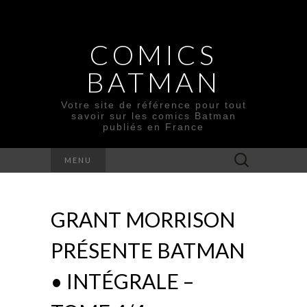
COMICS
BATMAN
Votre site de référence pour tout
savoir sur les comics Batman
publiés en France
Rechercher :
MENU
GRANT MORRISON
PRÉSENTE BATMAN
• INTÉGRALE –