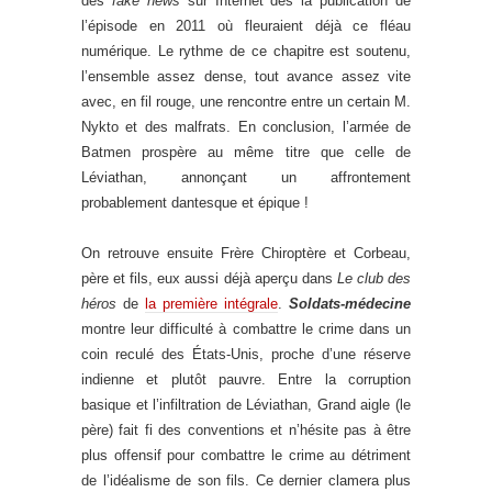
des
fake news
sur Internet dès la publication de
l’épisode en 2011 où fleuraient déjà ce fléau
numérique. Le rythme de ce chapitre est soutenu,
l’ensemble assez dense, tout avance assez vite
avec, en fil rouge, une rencontre entre un certain M.
Nykto et des malfrats. En conclusion, l’armée de
Batmen prospère au même titre que celle de
Léviathan, annonçant un affrontement
probablement dantesque et épique !
On retrouve ensuite Frère Chiroptère et Corbeau,
père et fils, eux aussi déjà aperçu dans
Le club des
héros
de
la première intégrale
.
Soldats-médecine
montre leur difficulté à combattre le crime dans un
coin reculé des États-Unis, proche d’une réserve
indienne et plutôt pauvre. Entre la corruption
basique et l’infiltration de Léviathan, Grand aigle (le
père) fait fi des conventions et n’hésite pas à être
plus offensif pour combattre le crime au détriment
de l’idéalisme de son fils. Ce dernier clamera plus