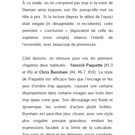
À ce stade, on ne comprend pas trop si la mère de
Damian aime toujours son fils puisqu’elle met sa
tête à prix. Si la lecture (depuis le début de l’opus)
était inégale (ni désagréable, ni excellente), cette
première « conclusion » (équivalent de celle du
septième tome simple) relance l’intérêt de
l’ensemble, avec beaucoup de promesses.
Côté dessins, on retrouve pour ces dix premiers
chapitres deux habituels :
Yannick Paquette
(#1-3
et #5) et
Chris Burnham
(#4, #6-7, #10). Le style
de Paquette est efficace bien que l’encrage et les
jeux d’ombre trop appuyés, causant une certaine
disproportions dans certains visages aux traits bien
trop épais voire gras. Son découpage est fluide et
dynamique, les scènes d’action plutôt lisibles.
Burnham est peut-être plus clivant, avec son style
plus singulier, presque granuleux, rendant les
expressions faciales à la limite de la caricature.
Son sens du détail et les éléments assez sanglants