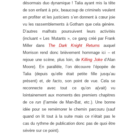
désormais duo dynamique ! Talia ayant mis la tête
de son enfant à prix, beaucoup de criminels veulent
en profiter et les justiciers s’en donnent à cœur joie
vu les rassemblements à Gotham que cela génère.
D’autres malfrats poursuivent leurs activités
(incluant « Les Mutants », ce gang créé par Frank
Miller dans
The Dark Knight Returns
auquel
Morrison rend donc brièvement hommage ici – et
rejoue une scène, plus loin, de
Killing Joke
d’Alan
Moore). En parallèle, l’on découvre l’épopée de
Talia (depuis qu’elle était petite fille jusqu’au
présent) et,
de facto
, son point de vue. Cela se
reconnecte avec tout ce qu’on a(vait) vu
lointainement aux moments des premiers chapitres
de ce
run
(l’armée de Man-Bat, etc.). Une bonne
idée pour se remémorer le chemin parcouru (sauf
quand on lit tout à la suite mais ce n’était pas le
cas du rythme de publication donc pas de quoi être
sévère sur ce point).