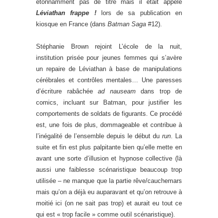
étonnamment pas de titre mais il était appelé
Léviathan frappe !
lors de sa publication en
kiosque en France (dans
Batman Saga
#12).
Stéphanie Brown rejoint L’école de la nuit,
institution prisée pour jeunes femmes qui s’avère
un repaire de Léviathan à base de manipulations
cérébrales et contrôles mentales… Une paresses
d’écriture rabâchée
ad nauseam
dans trop de
comics, incluant sur Batman, pour justifier les
comportements de soldats de figurants. Ce procédé
est, une fois de plus, dommageable et contribue à
l’inégalité de l’ensemble depuis le début du
run
. La
suite et fin est plus palpitante bien qu’elle mette en
avant une sorte d’illusion et hypnose collective (là
aussi une faiblesse scénaristique beaucoup trop
utilisée – ne manque que la partie rêve/cauchemars
mais qu’on a déjà eu auparavant et qu’on retrouve à
moitié ici (on ne sait pas trop) et aurait eu tout ce
qui est « trop facile » comme outil scénaristique).