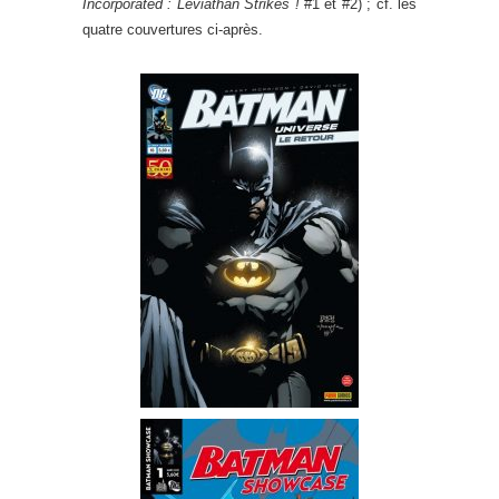
Incorporated : Leviathan Strikes !
#1 et #2) ; cf. les
quatre couvertures ci-après.