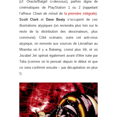
(cf. Oracle/Batgirl ci-dessous), parfois digne de
cinématiques de PlayStation 1 ou 2 (rappelant
l’affreux
Clown de minuit
de
la première intégrale
).
Scott Clark
et
Dave Beaty
s’occupent de ces
illustrations atypiques (on reviendra plus loin sur le
reste de la distribution des dessinateurs, plus
commune). Côté scénario, outre cet anti-virus
atypique, on remonte aux sources de Léviathan au
Mtamba où il y a Batwing, croisé plus tôt, et où
Jezabel Jet opérait également avant d’être tuée par
Talia (comme on le pensait depuis le début et que
ce sera confirmé ensuite – par décapitation en plus
!).