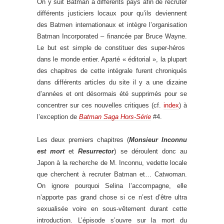
On y suit Batman à différents pays afin de recruter
différents justiciers locaux pour qu’ils deviennent
des Batmen internationaux et intègre l’organisation
Batman Incorporated – financée par Bruce Wayne.
Le but est simple de constituer des super-héros
dans le monde entier. Aparté « éditorial », la plupart
des chapitres de cette intégrale furent chroniqués
dans différents articles du site il y a une dizaine
d’années et ont désormais été supprimés pour se
concentrer sur ces nouvelles critiques (cf.
index
) à
l’exception de
Batman Saga Hors-Série
#4.
Les deux premiers chapitres (
Monsieur Inconnu
est mort
et
Resurrector
) se déroulent donc au
Japon à la recherche de M. Inconnu, vedette locale
que cherchent à recruter Batman et… Catwoman.
On ignore pourquoi Selina l’accompagne, elle
n’apporte pas grand chose si ce n’est d’être ultra
sexualisée voire en sous-vêtement durant cette
introduction. L’épisode s’ouvre sur la mort du