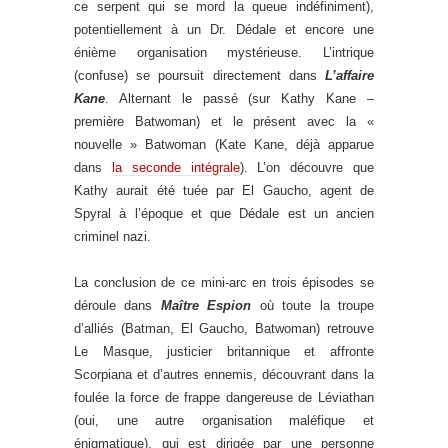
ce serpent qui se mord la queue indéfiniment),
potentiellement à un Dr. Dédale et encore une
énième organisation mystérieuse. L’intrique
(confuse) se poursuit directement dans
L’affaire
Kane
. Alternant le passé (sur Kathy Kane –
première Batwoman) et le présent avec la «
nouvelle » Batwoman (Kate Kane, déjà apparue
dans
la seconde intégrale
). L’on découvre que
Kathy aurait été tuée par El Gaucho, agent de
Spyral à l’époque et que Dédale est un ancien
criminel nazi.
La conclusion de ce mini-arc en trois épisodes se
déroule dans
Maître Espion
où toute la troupe
d’alliés (Batman, El Gaucho, Batwoman) retrouve
Le Masque, justicier britannique et affronte
Scorpiana et d’autres ennemis, découvrant dans la
foulée la force de frappe dangereuse de Léviathan
(oui, une autre organisation maléfique et
énigmatique), qui est dirigée par une personne