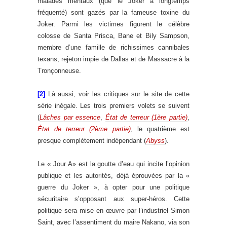
malades mentaux (que le Joker a longtemps
fréquenté) sont gazés par la fameuse toxine du
Joker. Parmi les victimes figurent le célèbre
colosse de Santa Prisca, Bane et Bily Sampson,
membre d’une famille de richissimes cannibales
texans, rejeton impie de Dallas et de Massacre à la
Tronçonneuse.
[2]
Là aussi, voir les critiques sur le site de cette
série inégale. Les trois premiers volets se suivent
(
Lâches par essence
,
État de terreur (1ère partie)
,
État de terreur (2ème partie)
, le quatrième est
presque complètement indépendant (
Abyss
).
Le « Jour A» est la goutte d’eau qui incite l’opinion
publique et les autorités, déjà éprouvées par la «
guerre du Joker », à opter pour une politique
sécuritaire s’opposant aux super-héros. Cette
politique sera mise en œuvre par l’industriel Simon
Saint, avec l’assentiment du maire Nakano, via son