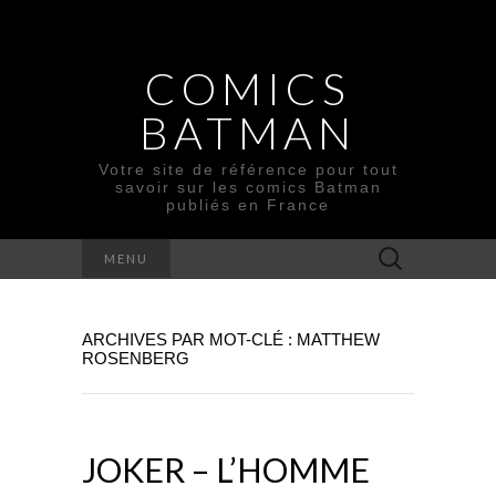
COMICS
BATMAN
Votre site de référence pour tout
savoir sur les comics Batman
publiés en France
Rechercher :
MENU
ARCHIVES PAR MOT-CLÉ : MATTHEW
ROSENBERG
JOKER – L’HOMME