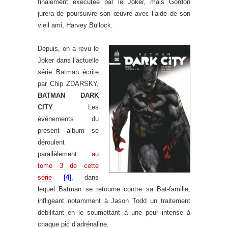
finalement exécutée par le Joker, mais Gordon
jurera de poursuivre son œuvre avec l’aide de son
vieil ami, Harvey Bullock.
Depuis, on a revu le
Joker dans l’actuelle
série Batman écrite
par Chip ZDARSKY,
BATMAN DARK
CITY
. Les
événements du
présent album se
déroulent
parallèlement
au
tome 3 de cette
série
[4]
, dans
lequel Batman se retourne contre sa Bat-famille,
infligeant notamment à Jason Todd un traitement
débilitant en le soumettant à une peur intense à
chaque pic d’adrénaline.