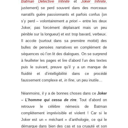
Batman Detective Infinite
et
Joker Infinite
,
justement) se perd souvent dans des morceaux
narratifs guère passionnants et parfois confus (on
s’y perd – volontairement
a priori
– entre les deux
Joker, pas forcément déplaisant mais un peu
pénible sur la longueur) et est trop bavard, verbeux.
Il accole (surtout dans sa première moitié) des
bulles de pensées narratives en complément de
séquences où l’on lit des dialogues. On se surprend
à feuilleter les pages et lire d’abord l’un des textes
puis le suivant, preuve qu’il y a un manque de
fluidité et d’intelligibilité dans ce procédé
faussement complexe et,
in fine
, un peu inutile…
Néanmoins, il y a de bonnes choses dans ce
Joker
– L’homme qui cessa de rire
. Tout d’abord on
retrouve le célèbre némesis de Batman
complètement imprévisible et violent ! Car si le
Joker est un « méchant » d’anthologie, ce qui le
démarque dans bien des cas et sa cruauté et son