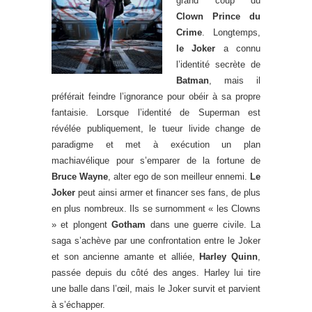
grand coup du
Clown Prince du
Crime
. Longtemps,
le Joker
a connu
l’identité secrète de
Batman
, mais il
préférait feindre l’ignorance pour obéir à sa propre
fantaisie. Lorsque l’identité de Superman est
révélée publiquement, le tueur livide change de
paradigme et met à exécution un plan
machiavélique pour s’emparer de la fortune de
Bruce Wayne
, alter ego de son meilleur ennemi.
Le
Joker
peut ainsi armer et financer ses fans, de plus
en plus nombreux. Ils se surnomment « les Clowns
» et plongent
Gotham
dans une guerre civile. La
saga s’achève par une confrontation entre le Joker
et son ancienne amante et alliée,
Harley Quinn
,
passée depuis du côté des anges. Harley lui tire
une balle dans l’œil, mais le Joker survit et parvient
à s’échapper.