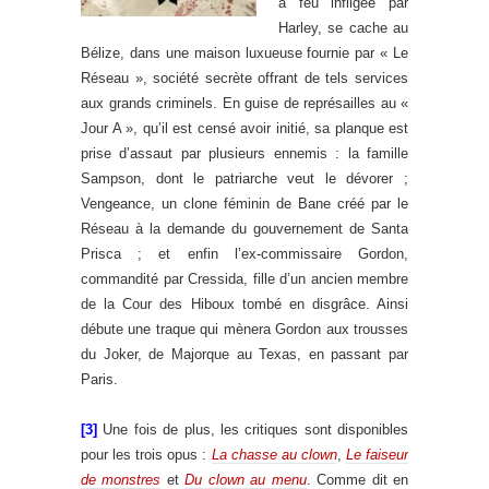
à feu infligée par
Harley, se cache au
Bélize, dans une maison luxueuse fournie par « Le
Réseau », société secrète offrant de tels services
aux grands criminels. En guise de représailles au «
Jour A », qu’il est censé avoir initié, sa planque est
prise d’assaut par plusieurs ennemis : la famille
Sampson, dont le patriarche veut le dévorer ;
Vengeance, un clone féminin de Bane créé par le
Réseau à la demande du gouvernement de Santa
Prisca ; et enfin l’ex-commissaire Gordon,
commandité par Cressida, fille d’un ancien membre
de la Cour des Hiboux tombé en disgrâce. Ainsi
débute une traque qui mènera Gordon aux trousses
du Joker, de Majorque au Texas, en passant par
Paris.
[3]
Une fois de plus, les critiques sont disponibles
pour les trois opus :
La chasse au clown
,
Le faiseur
de monstres
et
Du clown au menu
. Comme dit en