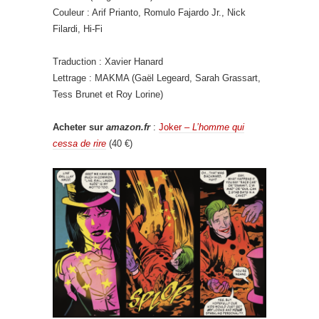
Couleur : Arif Prianto, Romulo Fajardo Jr., Nick
Filardi, Hi-Fi
Traduction : Xavier Hanard
Lettrage : MAKMA (Gaël Legeard, Sarah Grassart,
Tess Brunet et Roy Lorine)
Acheter sur
amazon.fr
:
Joker –
L’homme qui
cessa de rire
(40 €)