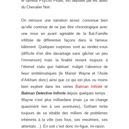
le fameux Psycho Pirate, est déjouée par les alliés
du Chevalier Noir.
On retrouve une narration assez convenue bien
qu’elle continue de ne pas être chronologique avec
une mise en avant agréable de la Bat-Famille
infiltrée de différentes façons dans le fameux
bâtiment. Quelques surprises sont au rendez-vous
(difficile d’en dire davantage sans gâcher un peu
l’immersion) mais la finalité revient toujours à
l’éternel
statu quo
habituel, malgré l’absence de
lieux emblématiques (le Manoir Wayne et l’Asile
d’Arkham donc) ainsi que ce qui est plus ou moins
bien exploré dans les séries
Batman Infinite
et
Batman Detective Infinite
depuis quelques temps :
Wayne n’est plus milliardaire (mais ça ne change
quasiment rien à ses aventures), Gotham tente
toujours de se rétablir des milliers de problèmes
inhérents à la ville (ses fous, ses meurtriers, ses
attentats…). En soit c’est donc mi-figue, mi-raisin.