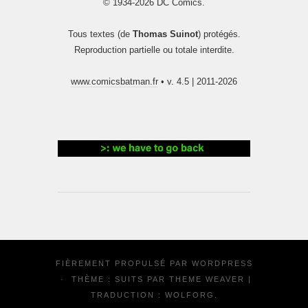
© 1934-2026 DC Comics.
Tous textes (de
Thomas Suinot
) protégés.
Reproduction partielle ou totale interdite.
www.comicsbatman.fr
• v. 4.5 | 2011-2026
FIÈREMENT PROPULSÉ PAR
WORDPRESS
·
THÈME : SUITS PAR
THEME WEAVER
|
TRADUCTION :
WOLFORG
.