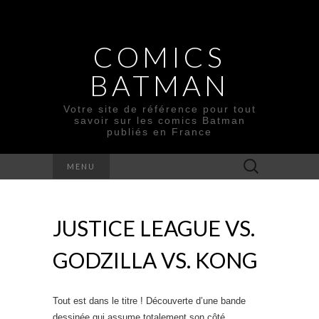
COMICS
BATMAN
Votre site de référence pour tout
savoir sur les comics Batman
publiés en France
Rechercher :
MENU
JUSTICE LEAGUE VS.
GODZILLA VS. KONG
Tout est dans le titre ! Découverte d’une bande
dessinée qui assume totalement son côté