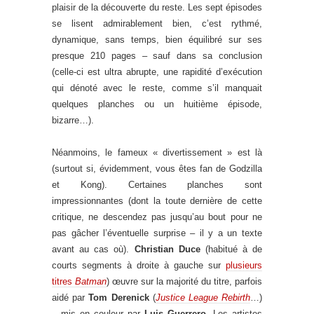
plaisir de la découverte du reste. Les sept épisodes
se lisent admirablement bien, c’est rythmé,
dynamique, sans temps, bien équilibré sur ses
presque 210 pages – sauf dans sa conclusion
(celle-ci est ultra abrupte, une rapidité d’exécution
qui dénoté avec le reste, comme s’il manquait
quelques planches ou un huitième épisode,
bizarre…).
Néanmoins, le fameux « divertissement » est là
(surtout si, évidemment, vous êtes fan de Godzilla
et Kong). Certaines planches sont
impressionnantes (dont la toute dernière de cette
critique, ne descendez pas jusqu’au bout pour ne
pas gâcher l’éventuelle surprise – il y a un texte
avant au cas où).
Christian Duce
(habitué à de
courts segments à droite à gauche sur
plusieurs
titres
Batman
) œuvre sur la majorité du titre, parfois
aidé par
Tom Derenick
(
Justice League Rebirth
…)
– mis en couleur par
Luis Guerrero
. Les artistes