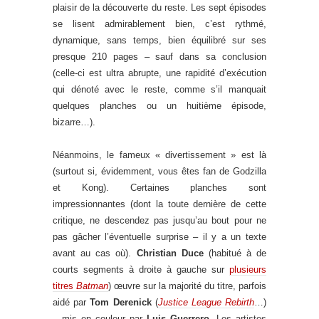
plaisir de la découverte du reste. Les sept épisodes
se lisent admirablement bien, c’est rythmé,
dynamique, sans temps, bien équilibré sur ses
presque 210 pages – sauf dans sa conclusion
(celle-ci est ultra abrupte, une rapidité d’exécution
qui dénoté avec le reste, comme s’il manquait
quelques planches ou un huitième épisode,
bizarre…).
Néanmoins, le fameux « divertissement » est là
(surtout si, évidemment, vous êtes fan de Godzilla
et Kong). Certaines planches sont
impressionnantes (dont la toute dernière de cette
critique, ne descendez pas jusqu’au bout pour ne
pas gâcher l’éventuelle surprise – il y a un texte
avant au cas où).
Christian Duce
(habitué à de
courts segments à droite à gauche sur
plusieurs
titres
Batman
) œuvre sur la majorité du titre, parfois
aidé par
Tom Derenick
(
Justice League Rebirth
…)
– mis en couleur par
Luis Guerrero
. Les artistes