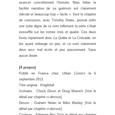
avancer concrètement l’histoire. Mais hélas la
facilité narrative de sa guérison est clairement
ridicule et beaucoup trop « facile ». Seul le chapitre
de conclusion, avec Timothy Drake, promet enfin
une suite digne de ce nom tellement la série s’était
essoufflé sur les tomes trois et quatre. Ces deux
livres reprennent donc La Quête et La Croisade, en
les ayant mélangé un peu, et ce sont clairement
deux arcs mal écrits et peu passionnant. Sans
aucun doute
[À propos]
Publié en France chez
Urban Comics
le 6
septembre 2013.
Titre original :
Knightfall
Scénario : Chuck Dixon et Doug Moench [
Voir le
détail par chapitre ci-dessus
]
Dessin : Graham Nolan et Mike Manley [
Voir le
détail par chapitre ci-dessus
]
Couleurs : Adrienne Roy [
Voir le détail par chapitre