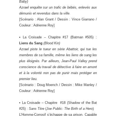
Baby
)
Azrael enquête sur un trafic de bébés, enlevés aux
démunis et revendus dans la ville.
[Scénario : Alan Grant / Dessin : Vince Giarrano /
Couleur : Adrienne Roy]
• La Croisade – Chapitre #17 (Batman #505) :
Liens du Sang
(
Blood Kin
)
Azrael piste le tueur en série Abattoir, qui tue les
membres de sa famille, même les liens de sang les
plus éloignés. Par ailleurs, Jean-Paul Valley prend
conscience du travail de détective à faire en amont
et à la volonté non pas de punir mais protéger en
premier lieu.
[Scénario : Doug Moench / Dessin : Mike Manley /
Couleur : Adrienne Roy]
• La Croisade – Chapitre #18 (Shadow of the Bat
#25) :
Sans Titre
(
Joe Public: The Birth of a Hero
)
L’Homme-Corrosif s’échappe de sa prison. Capable