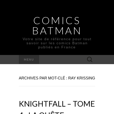
COMICS
BATMAN
Votre site de référence pour tout
savoir sur les comics Batman
publiés en France
Rechercher :
MENU
ARCHIVES PAR MOT-CLÉ : RAY KRISSING
KNIGHTFALL – TOME