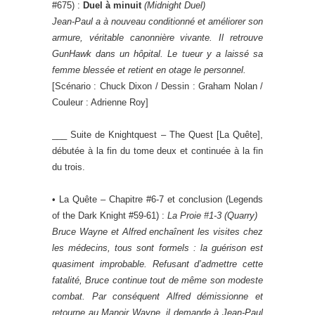
#675) :
Duel à minuit
(
Midnight Duel
)
Jean-Paul a à nouveau conditionné et améliorer son
armure, véritable canonnière vivante. Il retrouve
GunHawk dans un hôpital. Le tueur y a laissé sa
femme blessée et retient en otage le personnel.
[Scénario : Chuck Dixon / Dessin : Graham Nolan /
Couleur : Adrienne Roy]
___ Suite de Knightquest – The Quest [La Quête],
débutée à la fin du tome deux et continuée à la fin
du trois.
• La Quête – Chapitre #6-7 et conclusion (Legends
of the Dark Knight #59-61) :
La Proie #1-3
(Quarry)
Bruce Wayne et Alfred enchaînent les visites chez
les médecins, tous sont formels : la guérison est
quasiment improbable. Refusant d’admettre cette
fatalité, Bruce continue tout de même son modeste
combat. Par conséquent Alfred démissionne et
retourne au Manoir Wayne, il demande à Jean-Paul