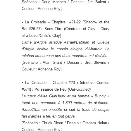
Scénario : Doug Moench / Dessin : Jim Balent /
Couleur : Adrienne Roy]
•
La Croisade – Chapitre #21-22 (Shadow of the
Bat #26-27): Sans Titre (Creatures of Clay – Diary
of a Lover/Child’s Clay)
Dame d’Argile attaque Azrael/Batman et Gueule
d’Argile enlève le cousin éloigné d’Abattoir. La
relation amoureuse des deux monstres est révélée.
[Scénario : Alan Grant / Dessin : Bret Blevins /
Couleur : Adrienne Roy]
• La Croisade – Chapitre #23 (Detective Comics
#674) :
Puissance de Feu
(
Out-Gunned
)
Le tueur d’élite GunHawk et sa femme « Bunny »
tuent une personne à 1.800 mètres de distance.
Azrael/Batman enquête et suit la trace du couple
fan d’armes à feu en tout genre.
[Scénario : Chuck Dixon / Dessin : Graham Nolan /
Couleur : Adrienne Roy]