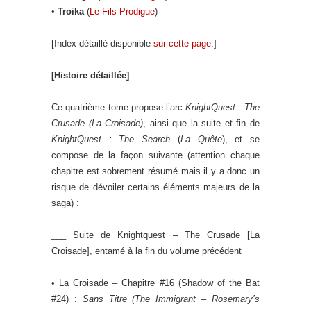
•
Troika
(
Le Fils Prodigue
)
[Index détaillé disponible
sur cette page
.]
[Histoire détaillée]
Ce quatrième tome propose l’arc
KnightQuest : The
Crusade (La Croisade)
, ainsi que la suite et fin de
KnightQuest : The Search
(
La Quête
), et se
compose de la façon suivante (attention chaque
chapitre est sobrement résumé mais il y a donc un
risque de dévoiler certains éléments majeurs de la
saga) :
___ Suite de Knightquest – The Crusade [La
Croisade], entamé à la fin du volume précédent
• La Croisade – Chapitre #16 (Shadow of the Bat
#24) :
Sans Titre
(The Immigrant – Rosemary’s