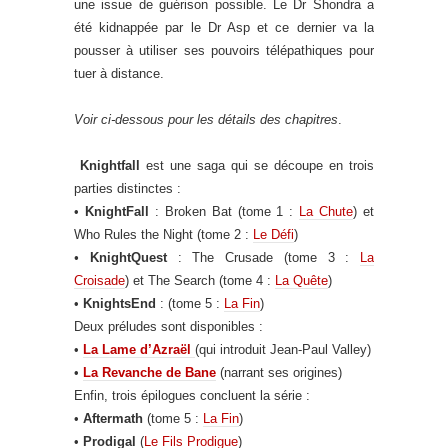
une issue de guérison possible. Le Dr Shondra a
été kidnappée par le Dr Asp et ce dernier va la
pousser à utiliser ses pouvoirs télépathiques pour
tuer à distance.
Voir ci-dessous pour les détails des chapitres
.
Knightfall
est une saga qui se découpe en trois
parties distinctes :
•
KnightFall
: Broken Bat (tome 1 :
La Chute
) et
Who Rules the Night (tome 2 :
Le Défi
)
•
KnightQuest
: The Crusade (tome 3 :
La
Croisade
) et The Search (tome 4 :
La Quête
)
•
KnightsEnd
: (tome 5 :
La Fin
)
Deux préludes sont disponibles :
•
La Lame d’Azraël
(qui introduit Jean-Paul Valley)
•
La Revanche de Bane
(narrant ses origines)
Enfin, trois épilogues concluent la série :
•
Aftermath
(tome 5 :
La Fin
)
•
Prodigal
(
Le Fils Prodigue
)