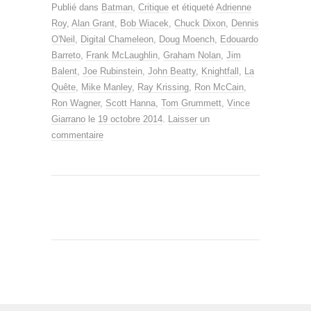
Publié dans
Batman
,
Critique
et étiqueté
Adrienne
Roy
,
Alan Grant
,
Bob Wiacek
,
Chuck Dixon
,
Dennis
O'Neil
,
Digital Chameleon
,
Doug Moench
,
Edouardo
Barreto
,
Frank McLaughlin
,
Graham Nolan
,
Jim
Balent
,
Joe Rubinstein
,
John Beatty
,
Knightfall
,
La
Quête
,
Mike Manley
,
Ray Krissing
,
Ron McCain
,
Ron Wagner
,
Scott Hanna
,
Tom Grummett
,
Vince
Giarrano
le
19 octobre 2014
.
Laisser un
commentaire