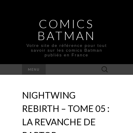
COMICS
BATMAN
Votre site de référence pour tout
savoir sur les comics Batman
publiés en France
Rechercher :
MENU
NIGHTWING
REBIRTH – TOME 05 :
LA REVANCHE DE