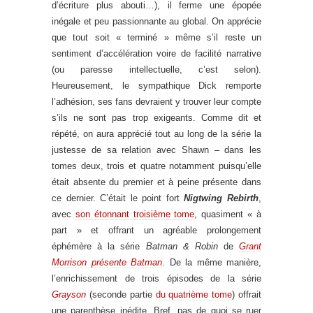
d’écriture plus abouti…), il ferme une épopée
inégale et peu passionnante au global. On apprécie
que tout soit « terminé » même s’il reste un
sentiment d’accélération voire de facilité narrative
(ou paresse intellectuelle, c’est selon).
Heureusement, le sympathique Dick remporte
l’adhésion, ses fans devraient y trouver leur compte
s’ils ne sont pas trop exigeants. Comme dit et
répété, on aura apprécié tout au long de la série la
justesse de sa relation avec Shawn – dans les
tomes deux, trois et quatre notamment puisqu’elle
était absente du premier et à peine présente dans
ce dernier. C’était le point fort
Nigtwing Rebirth
,
avec
son étonnant troisième tome
, quasiment « à
part » et offrant un agréable prolongement
éphémère à la série
Batman & Robin
de
Grant
Morrison présente Batman
. De la même manière,
l’enrichissement de trois épisodes de la série
Grayson
(seconde partie
du quatrième tome
) offrait
une parenthèse inédite. Bref, pas de quoi se ruer