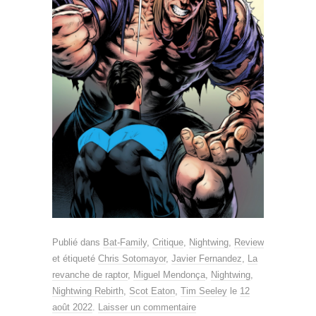
Publié dans
Bat-Family
,
Critique
,
Nightwing
,
Review
et étiqueté
Chris Sotomayor
,
Javier Fernandez
,
La
revanche de raptor
,
Miguel Mendonça
,
Nightwing
,
Nightwing Rebirth
,
Scot Eaton
,
Tim Seeley
le
12
août 2022
.
Laisser un commentaire