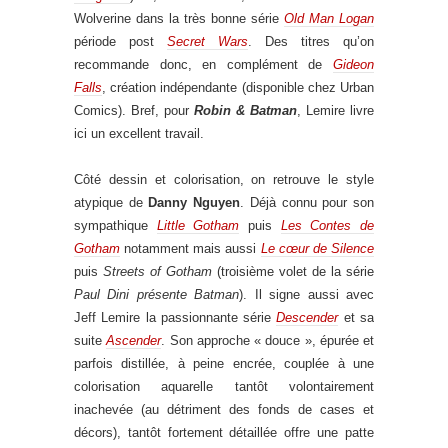
Wolverine dans la très bonne série
Old Man Logan
période post
Secret Wars
. Des titres qu’on
recommande donc, en complément de
Gideon
Falls
, création indépendante (disponible chez Urban
Comics). Bref, pour
Robin & Batman
, Lemire livre
ici un excellent travail.
Côté dessin et colorisation, on retrouve le style
atypique de
Danny Nguyen
. Déjà connu pour son
sympathique
Little Gotham
puis
Les Contes de
Gotham
notamment mais aussi
Le cœur de Silence
puis
Streets of Gotham
(troisième volet de la série
Paul Dini présente Batman
). Il signe aussi avec
Jeff Lemire la passionnante série
Descender
et sa
suite
Ascender
. Son approche « douce », épurée et
parfois distillée, à peine encrée, couplée à une
colorisation aquarelle tantôt volontairement
inachevée (au détriment des fonds de cases et
décors), tantôt fortement détaillée offre une patte