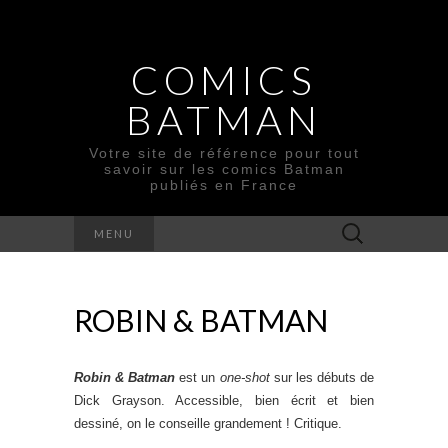
COMICS
BATMAN
Votre site de référence pour tout
savoir sur les comics Batman
publiés en France
Rechercher :
MENU
ROBIN & BATMAN
Robin & Batman
est un
one-shot
sur les débuts de
Dick Grayson. Accessible, bien écrit et bien
dessiné, on le conseille grandement ! Critique.