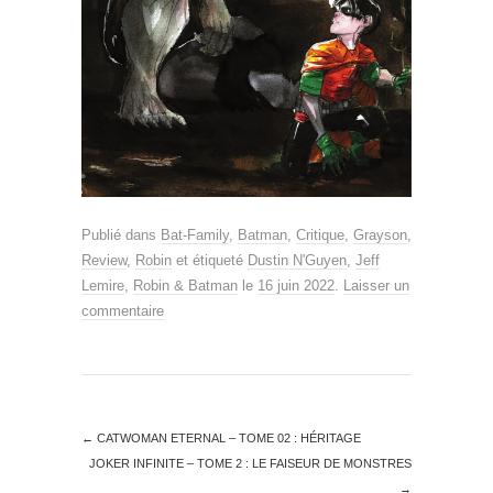
Publié dans
Bat-Family
,
Batman
,
Critique
,
Grayson
,
Review
,
Robin
et étiqueté
Dustin N'Guyen
,
Jeff
Lemire
,
Robin & Batman
le
16 juin 2022
.
Laisser un
commentaire
←
CATWOMAN ETERNAL – TOME 02 : HÉRITAGE
JOKER INFINITE – TOME 2 : LE FAISEUR DE MONSTRES
→