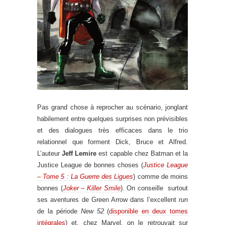
Pas grand chose à reprocher au scénario, jonglant
habilement entre quelques surprises non prévisibles
et des dialogues très efficaces dans le trio
relationnel que forment Dick, Bruce et Alfred.
L’auteur
Jeff Lemire
est capable chez Batman et la
Justice League de bonnes choses (
Justice League
– Tome 5 : La Guerre des Ligues
) comme de moins
bonnes (
Joker – Killer Smile
). On conseille surtout
ses aventures de Green Arrow dans l’excellent
run
de la période
New 52
(
disponible en deux tomes
intégrales
) et, chez Marvel, on le retrouvait sur