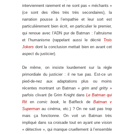
interviennent rarement et ne sont pas « méchants »
(ce sont des rôles très très secondaires), la
narration pousse à l’empathie et leur sort est
particulièrement bien écrit, en particulier le premier,
qui renoue avec l’ADN pur de Batman : l’altruisme
et l’humanisme (rappelant aussi le décrié
Trois
Jokers
dont la conclusion mettait bien en avant cet
aspect du justicier).
De même, on insiste lourdement sur la règle
primordiale du justicier : il ne tue pas. Est-ce un
pied-de-nez aux adaptations plus ou moins
récentes montrant un Batman «
grim and gritty
»
parfois clivant (le Grim Knight dans
Le Batman qui
Rit
en
comic book
, le Batfleck de
Batman v
Superman
au cinéma, etc.) ? On ne sait pas trop
mais ça fonctionne. On voit un Batman très
impliqué dans sa croisade tout en ayant une vision
« détective », qui manque cruellement à l’ensemble