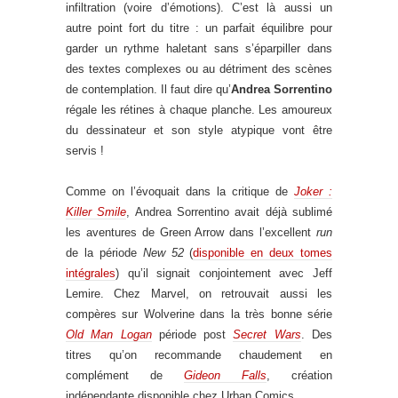
infiltration (voire d’émotions). C’est là aussi un
autre point fort du titre : un parfait équilibre pour
garder un rythme haletant sans s’éparpiller dans
des textes complexes ou au détriment des scènes
de contemplation. Il faut dire qu’
Andrea Sorrentino
régale les rétines à chaque planche. Les amoureux
du dessinateur et son style atypique vont être
servis !
Comme on l’évoquait dans la critique de
Joker :
Killer Smile
, Andrea Sorrentino avait déjà sublimé
les aventures de Green Arrow dans l’excellent
run
de la période
New 52
(
disponible en deux tomes
intégrales
) qu’il signait conjointement avec Jeff
Lemire. Chez Marvel, on retrouvait aussi les
compères sur Wolverine dans la très bonne série
Old Man Logan
période post
Secret Wars
. Des
titres qu’on recommande chaudement en
complément de
Gideon Falls
, création
indépendante disponible chez Urban Comics.