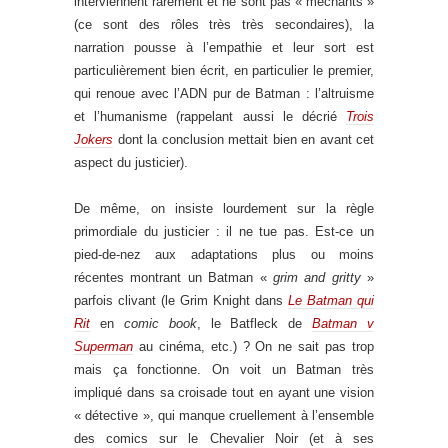
interviennent rarement et ne sont pas « méchants »
(ce sont des rôles très très secondaires), la
narration pousse à l’empathie et leur sort est
particulièrement bien écrit, en particulier le premier,
qui renoue avec l’ADN pur de Batman : l’altruisme
et l’humanisme (rappelant aussi le décrié
Trois
Jokers
dont la conclusion mettait bien en avant cet
aspect du justicier).
De même, on insiste lourdement sur la règle
primordiale du justicier : il ne tue pas. Est-ce un
pied-de-nez aux adaptations plus ou moins
récentes montrant un Batman «
grim and gritty
»
parfois clivant (le Grim Knight dans
Le Batman qui
Rit
en
comic book
, le Batfleck de
Batman v
Superman
au cinéma, etc.) ? On ne sait pas trop
mais ça fonctionne. On voit un Batman très
impliqué dans sa croisade tout en ayant une vision
« détective », qui manque cruellement à l’ensemble
des comics sur le Chevalier Noir (et à ses