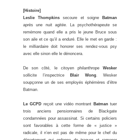
[Histoire]
Leslie Thompkins
secoure et soigne
Batman
après une nuit agitée. La psychothérapeute se
remémore quand elle a pris le jeune Bruce sous
son aile et ce qu’il a enduré. Elle le met en garde :
le milliardaire doit honorer ses rendez-vous psy
avec elle sinon elle le dénoncera.
De son côté, le citoyen philanthrope
Wesker
sollicite l’inspectrice
Blair Wong
. Wesker
soupçonne un de ses employés éphémères d’être
Batman.
Le GCPD
reçoit une vidéo montrant
Batman
tuer
trois anciens pensionnaires de Blackgate
condamnées pour assassinat. Si certains policiers
sont favorables à cette forme de « justice »
radicale, il n’en est pas de même pour le chef du
département qui ordonne de traquer et ramener