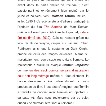
avant dans la partie thriller de l’œuvre ; c’est
passionnant et extrêmement bien rédigé par le
jeune et nouveau venu
Mattson Tomlin
, né en…
juillet 1990 ! Ce scénariste a d’ailleurs participé à
l’écriture du film
The Batman
de Matt Reeves
(même s’il n’est pas crédité en tant que tel,
cela a
été confirmé dès 2019
). Cela se ressent grâce au
look de Bruce Wayne, calqué sur l’acteur Robert
Pattinson, ainsi que le costume du Dark Knight,
proche de celui des images dévoilées. Même si,
majoritairement, son visage reste dans l’ombre. Le
réalisateur a d’ailleurs évoqué
Batman Imposter
comme
un des sept comics servant d’inspiration
pour son long-métrage
(même si, factuellement, la
bande dessinée a été publié durant la post-
production du film, il est aisé d’imaginer que Tomlin
a travaillé de concret avec Reeves en injectant «
sa patte »). Mais nous reviendrons sur ce sujet
quand
The Batman
sera sorti au cinéma !