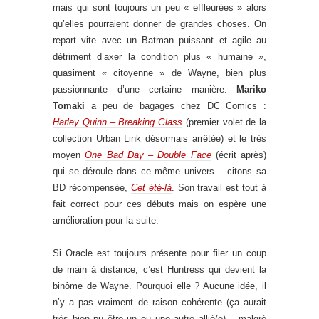
mais qui sont toujours un peu « effleurées » alors
qu’elles pourraient donner de grandes choses. On
repart vite avec un Batman puissant et agile au
détriment d’axer la condition plus « humaine »,
quasiment « citoyenne » de Wayne, bien plus
passionnante d’une certaine manière.
Mariko
Tomaki
a peu de bagages chez DC Comics :
Harley Quinn – Breaking Glass
(premier volet de la
collection Urban Link désormais arrêtée) et le très
moyen
One Bad Day – Double Face
(écrit après)
qui se déroule dans ce même univers – citons sa
BD récompensée,
Cet été-là
. Son travail est tout à
fait correct pour ces débuts mais on espère une
amélioration pour la suite.
Si Oracle est toujours présente pour filer un coup
de main à distance, c’est Huntress qui devient la
binôme de Wayne. Pourquoi elle ? Aucune idée, il
n’y a pas vraiment de raison cohérente (ça aurait
très bien pu être un ou une autre allié(e) – malgré