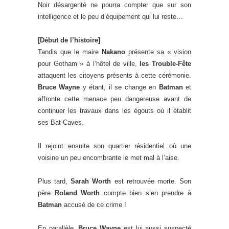
Noir désargenté ne pourra compter que sur son
intelligence et le peu d’équipement qui lui reste…
[Début de l’histoire]
Tandis que le maire
Nakano
présente sa « vision
pour Gotham » à l’hôtel de ville,
les Trouble-Fête
attaquent les citoyens présents à cette cérémonie.
Bruce Wayne
y étant, il se change en
Batman
et
affronte cette menace peu dangereuse avant de
continuer les travaux dans les égouts où il établit
ses Bat-Caves.
Il rejoint ensuite son quartier résidentiel où une
voisine un peu encombrante le met mal à l’aise.
Plus tard,
Sarah Worth
est retrouvée morte. Son
père
Roland Worth
compte bien s’en prendre à
Batman
accusé de ce crime !
En parallèle,
Bruce Wayne
est lui aussi suspecté