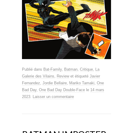
Publié dans
Bat-Family
,
Batman
,
Critique
,
La
Galerie des Vilains
,
Review
et étiqueté
Javier
Fernandez
,
Jordie Bellaire
,
Mariko Tamaki
,
One
Bad Day
,
One Bad Day Double-Face
le
14 mars
2023
.
Laisser un commentaire