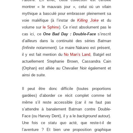
montrer « le mauvais jour », celui où un vilain
mythique a basculé pour embrasser pleinement sa
voie maléfique (à l’instar de
Killing Joke
et du
volume sur
le Sphinx
). Ce n’est absolument pas le
cas ici, ce
One Bad Day : Double-Face
s’inscrit
d’ailleurs dans la continuité des séries
Batman
(Infinite notamment)
. Le maire Nakano est présent,
il y est fait mention du
No Man’s Land
, Batgirl est
actuellement Stephanie Brown, Cassandra Cain
(Orphan) est alliée au Chevalier Noir également et
ainsi de suite.
Il peut être donc difficile (toutes proportions
gardées) d’aborder ce récit complet comme tel
même s’il reste accessible (car il ne faut pas
s’attendre à banalement Batman contre Double-
Face (ou Harvey Dent), il y a le
background
autour).
Une fois ce
statu quo
acté, que reste-t-il de
l’aventure ? Et bien une proposition graphique