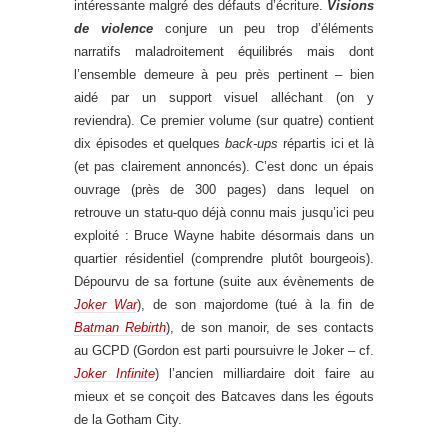
intéressante malgré des défauts d’écriture.
Visions
de violence
conjure un peu trop d’éléments
narratifs maladroitement équilibrés mais dont
l’ensemble demeure à peu près pertinent – bien
aidé par un support visuel alléchant (on y
reviendra). Ce premier volume (sur quatre) contient
dix épisodes et quelques
back-ups
répartis ici et là
(et pas clairement annoncés). C’est donc un épais
ouvrage (près de 300 pages) dans lequel on
retrouve un statu-quo déjà connu mais jusqu’ici peu
exploité : Bruce Wayne habite désormais dans un
quartier résidentiel (comprendre plutôt bourgeois).
Dépourvu de sa fortune (suite aux évènements de
Joker War
), de son majordome (tué à la fin de
Batman Rebirth
), de son manoir, de ses contacts
au GCPD (Gordon est parti poursuivre le Joker – cf.
Joker Infinite
) l’ancien milliardaire doit faire au
mieux et se conçoit des Batcaves dans les égouts
de la Gotham City.