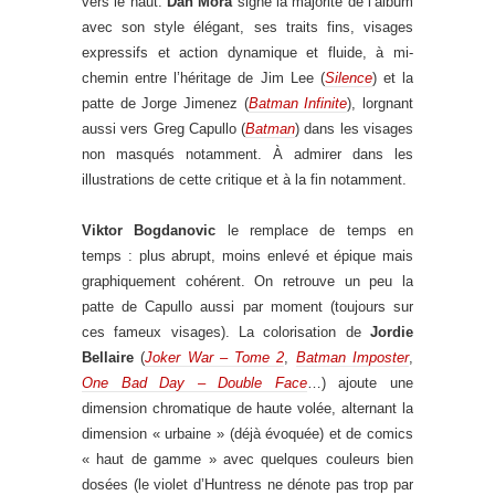
vers le haut.
Dan Mora
signe la majorité de l’album
avec son style élégant, ses traits fins, visages
expressifs et action dynamique et fluide, à mi-
chemin entre l’héritage de Jim Lee (
Silence
) et la
patte de Jorge Jimenez (
Batman Infinite
), lorgnant
aussi vers Greg Capullo (
Batman
) dans les visages
non masqués notamment. À admirer dans les
illustrations de cette critique et à la fin notamment.
Viktor Bogdanovic
le remplace de temps en
temps : plus abrupt, moins enlevé et épique mais
graphiquement cohérent. On retrouve un peu la
patte de Capullo aussi par moment (toujours sur
ces fameux visages). La colorisation de
Jordie
Bellaire
(
Joker War – Tome 2
,
Batman Imposter
,
One Bad Day – Double Face
…) ajoute une
dimension chromatique de haute volée, alternant la
dimension « urbaine » (déjà évoquée) et de comics
« haut de gamme » avec quelques couleurs bien
dosées (le violet d’Huntress ne dénote pas trop par