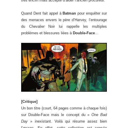
très enclin mais accepte d’aider l’ancien procureur.
Quand Dent fait appel à
Batman
pour enquêter sur
des menaces envers le père d’Harvey, l’entourage
du Chevalier Noir lui rappelle les multiples
problèmes et blessures liées à
Double-Face
…
[Critique]
Un bon titre (court, 64 pages comme à chaque fois)
sur Double-Face mais le concept du «
One Bad
Day
» inexistant. Voilà qui résume assez bien
l’œuvre. En effet, cette collection est censée