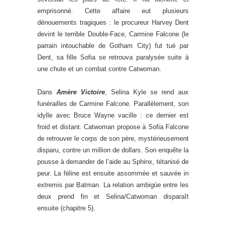
emprisonné. Cette affaire eut plusieurs
dénouements tragiques : le procureur Harvey Dent
devint le terrible Double-Face, Carmine Falcone (le
parrain intouchable de Gotham City) fut tué par
Dent, sa fille Sofia se retrouva paralysée suite à
une chute et un combat contre Catwoman.
Dans
Amère Victoire
, Selina Kyle se rend aux
funérailles de Carmine Falcone. Parallèlement, son
idylle avec Bruce Wayne vacille : ce dernier est
froid et distant. Catwoman propose à Sofia Falcone
de retrouver le corps de son père, mystérieusement
disparu, contre un million de dollars. Son enquête la
pousse à demander de l’aide au Sphinx, tétanisé de
peur. La féline est ensuite assommée et sauvée in
extremis par Batman. La relation ambigüe entre les
deux prend fin et Selina/Catwoman disparaît
ensuite (chapitre 5).