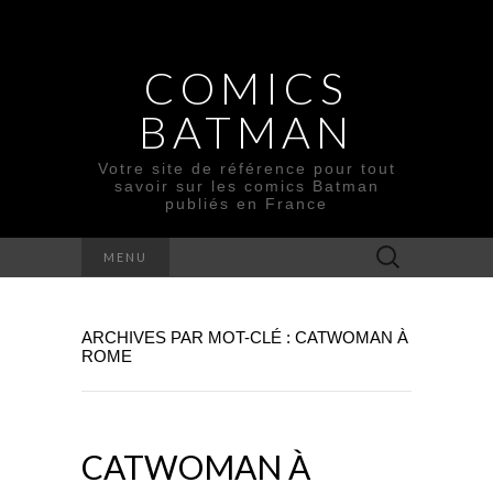
COMICS
BATMAN
Votre site de référence pour tout
savoir sur les comics Batman
publiés en France
Rechercher :
MENU
ARCHIVES PAR MOT-CLÉ : CATWOMAN À
ROME
CATWOMAN À