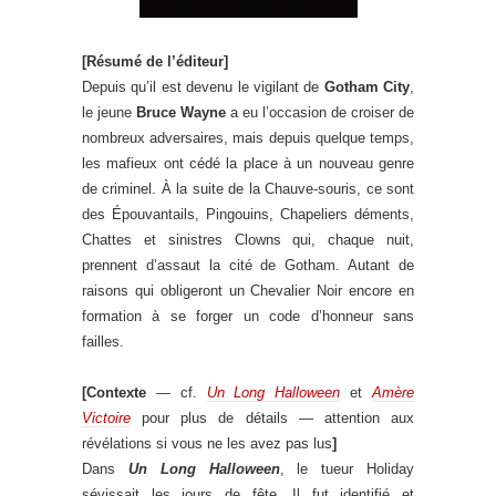
[Résumé de l’éditeur]
Depuis qu’il est devenu le vigilant de
Gotham City
,
le jeune
Bruce Wayne
a eu l’occasion de croiser de
nombreux adversaires, mais depuis quelque temps,
les mafieux ont cédé la place à un nouveau genre
de criminel. À la suite de la Chauve-souris, ce sont
des Épouvantails, Pingouins, Chapeliers déments,
Chattes et sinistres Clowns qui, chaque nuit,
prennent d’assaut la cité de Gotham. Autant de
raisons qui obligeront un Chevalier Noir encore en
formation à se forger un code d’honneur sans
failles.
[Contexte
— cf.
Un Long Halloween
et
Amère
Victoire
pour plus de détails — attention aux
révélations si vous ne les avez pas lus
]
Dans
Un Long Halloween
, le tueur Holiday
sévissait les jours de fête. Il fut identifié et