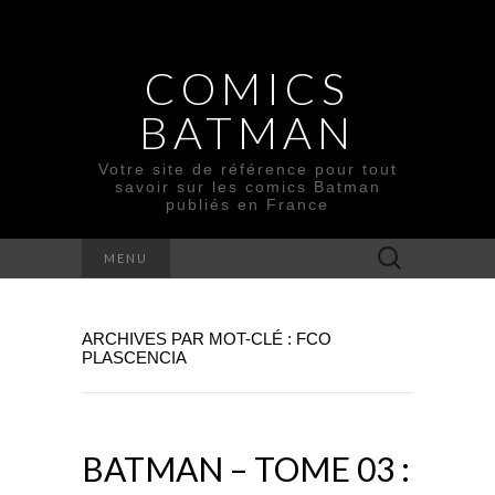
COMICS
BATMAN
Votre site de référence pour tout
savoir sur les comics Batman
publiés en France
Rechercher :
MENU
ARCHIVES PAR MOT-CLÉ : FCO
PLASCENCIA
BATMAN – TOME 03 :