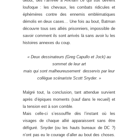
début, dès l’arrivée à Arkham ce qui suit devient
loufoque : les chevaux, les combats ridicules et
éphémères contre des ennemis emblématiques
démolis en deux cases… Une fois au bout, Batman
découvre tous ses alliés prisonniers, impossible de
savoir comment ils sont arrivés là sans avoir lu les
histoires annexes du coup.
« Deux dessinateurs (Greg Capullo et Jock) au
sommet de leur art
mais qui sont
malheureusement
desservis par leur
collègue scénariste Scott Snyder. »
Malgré tout, la conclusion, tant attendue survient
après d’épiques moments (sauf dans le recueil) et
la tension est à son comble.
Mais celle-ci s’essouffle dès l’instant où les
visages de chaque allié apparaissent sans être
défiguré. Snyder (ou les hauts bureaux de DC ?)
n’ont pas eu le courage d’aller au bout des choses.