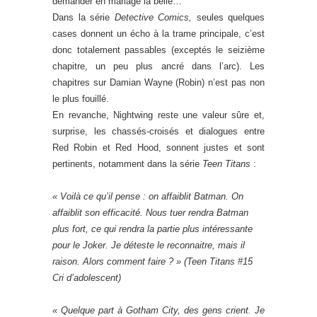
demander en mariage la belle…
Dans la série
Detective Comics,
seules quelques
cases donnent un écho à la trame principale, c’est
donc totalement passables (exceptés le seizième
chapitre, un peu plus ancré dans l’arc). Les
chapitres sur Damian Wayne (Robin) n’est pas non
le plus fouillé.
En revanche, Nightwing reste une valeur sûre et,
surprise, les chassés-croisés et dialogues entre
Red Robin et Red Hood, sonnent justes et sont
pertinents, notamment dans la série
Teen Titans
:
« Voilà ce qu’il pense : on affaiblit Batman. On
affaiblit son efficacité. Nous tuer rendra Batman
plus fort, ce qui rendra la partie plus intéressante
pour le Joker. Je déteste le reconnaitre, mais il
raison. Alors comment faire ? » (
Teen Titans
#15
Cri d’adolescent)
« Quelque part à Gotham City, des gens crient. Je