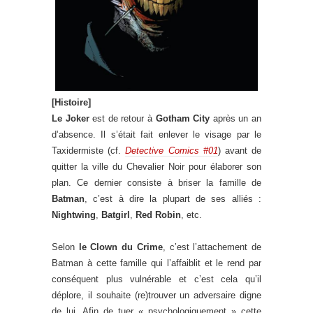
[Histoire]
Le Joker
est de retour à
Gotham City
après un an
d’absence. Il s’était fait enlever le visage par le
Taxidermiste (cf.
Detective Comics #01
) avant de
quitter la ville du Chevalier Noir pour élaborer son
plan. Ce dernier consiste à briser la famille de
Batman
, c’est à dire la plupart de ses alliés :
Nightwing
,
Batgirl
,
Red Robin
, etc.
Selon
le Clown du Crime
, c’est l’attachement de
Batman à cette famille qui l’affaiblit et le rend par
conséquent plus vulnérable et c’est cela qu’il
déplore, il souhaite (re)trouver un adversaire digne
de lui. Afin de tuer « psychologiquement » cette