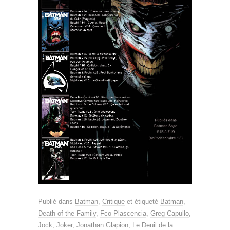
Publié dans
Batman
,
Critique
et étiqueté
Batman
,
Death of the Family
,
Fco Plascencia
,
Greg Capullo
,
Jock
,
Joker
,
Jonathan Glapion
,
Le Deuil de la