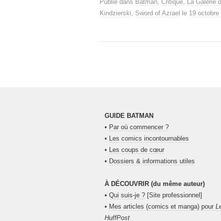
Publié dans
Batman
,
Critique
,
La Galerie 
Kindzierski
,
Sword of Azrael
le
19 octobre
GUIDE BATMAN
•
Par où commencer ?
•
Les comics incontournables
•
Les coups de cœur
•
Dossiers & informations utiles
À DÉCOUVRIR (du même auteur)
•
Qui suis-je ?
[Site professionnel]
•
Mes articles (comics et manga) pour
L
HuffPost