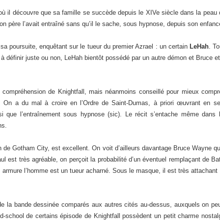
il découvre que sa famille se succède depuis le XIVe siècle dans la peau d’A
son père l’avait entraîné sans qu’il le sache, sous hypnose, depuis son enfanc
a poursuite, enquêtant sur le tueur du premier Azrael : un certain
LeHah
. T
 à définir juste ou non, LeHah bientôt possédé par un autre démon et Bruce et
a compréhension de Knightfall, mais néanmoins conseillé pour mieux compr
. On a du mal à croire en l’Ordre de Saint-Dumas, à priori œuvrant en s
 que l’entraînement sous hypnose (sic). Le récit s’entache même dans le
ns.
oin de Gotham City, est excellent. On voit d’ailleurs davantage Bruce Wayne q
aul est très agréable, on perçoit la probabilité d’un éventuel remplaçant de
 armure l’homme est un tueur acharné. Sous le masque, il est très attachant
e la bande dessinée comparés aux autres cités au-dessus, auxquels on peut 
ld-school de certains épisode de Knightfall possèdent un petit charme nostalgiq