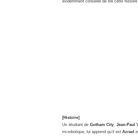
évidemment conseillé de lire cette histoire
[Histoire]
Un étudiant de
Gotham City
,
Jean-Paul V
mi-robotique, lui apprend qu’il est
Azrael
et