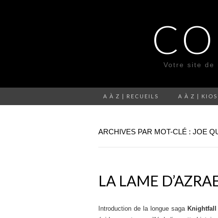
CO
Votre site de
A À Z | RECUEILS
A À Z | KIO
ARCHIVES PAR MOT-CLÉ : JOE 
LA LAME D’AZRA
Introduction de la longue saga
Knightfall