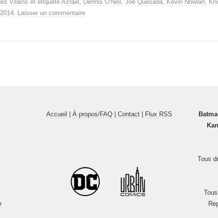
des Vilains
et étiqueté
Azrael
,
Dennis O'Neil
,
Joe Quesada
,
Kevin Nowlan
,
Kni
 2014
.
Laisser un commentaire
Accueil
|
À propos/FAQ
|
Contact
|
Flux RSS
Batma
Kan
Tous dr
Tous
e
Rep