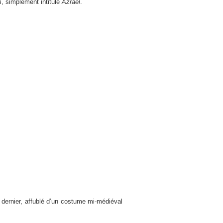
A
, simplement intitulé
Azrael
.
e dernier, affublé d’un costume mi-médiéval