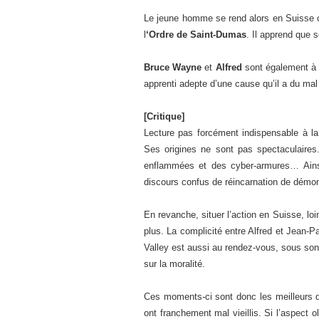
Le jeune homme se rend alors en Suisse où 
l
‘Ordre de Saint-Dumas
. Il apprend que 
Bruce Wayne
et
Alfred
sont également à s
apprenti adepte d’une cause qu’il a du mal
[Critique]
Lecture pas forcément indispensable à l
Ses origines ne sont pas spectaculaires
enflammées et des cyber-armures… Ainsi
discours confus de réincarnation de démo
En revanche, situer l’action en Suisse, l
plus. La complicité entre Alfred et Jean-P
Valley est aussi au rendez-vous, sous son
sur la moralité.
Ces moments-ci sont donc les meilleurs d
ont franchement mal vieillis. Si l’aspect o