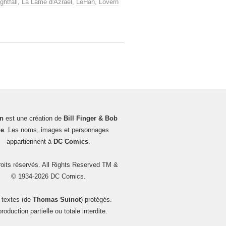
ghtfall
,
La Lame d'Azrael
,
LeHah
,
Lovern
n
est une création de
Bill Finger & Bob
e
. Les noms, images et personnages
appartiennent à
DC Comics
.
oits réservés. All Rights Reserved TM &
© 1934-2026 DC Comics.
 textes (de
Thomas Suinot
) protégés.
roduction partielle ou totale interdite.