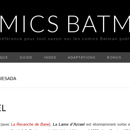
MICS BAT
 référence pour tout savoir sur les comics Batman pub
SQUE
GUIDE
INDEX
ADAPTATIONS
BONUS
QUESADA
EL
(avec
La Revanche de Bane
),
La Lame d’Azrael
est étonnamment sortie e