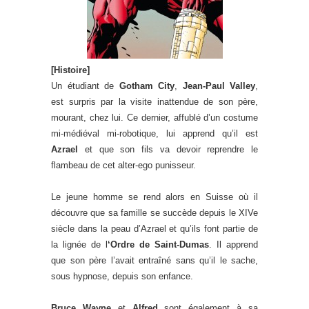
[Histoire]
Un étudiant de
Gotham City
,
Jean-Paul Valley
,
est surpris par la visite inattendue de son père,
mourant, chez lui. Ce dernier, affublé d’un costume
mi-médiéval mi-robotique, lui apprend qu’il est
Azrael
et que son fils va devoir reprendre le
flambeau de cet alter-ego punisseur.
Le jeune homme se rend alors en Suisse où il
découvre que sa famille se succède depuis le XIVe
siècle dans la peau d’Azrael et qu’ils font partie de
la lignée de l
‘Ordre de Saint-Dumas
. Il apprend
que son père l’avait entraîné sans qu’il le sache,
sous hypnose, depuis son enfance.
Bruce Wayne
et
Alfred
sont également à sa