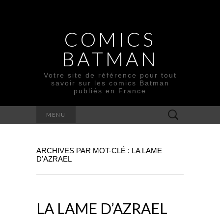
COMICS
BATMAN
Votre site de référence pour tout
savoir sur les comics Batman
publiés en France
Rechercher :
MENU
ARCHIVES PAR MOT-CLÉ : LA LAME
D’AZRAEL
LA LAME D’AZRAEL