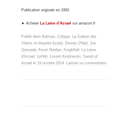
Publication originale en 1992.
► Acheter
La Lame d’Azrael
sur
amazon.fr
Publié dans
Batman
,
Critique
,
La Galerie des
Vilains
et étiqueté
Azrael
,
Dennis O'Neil
,
Joe
Quesada
,
Kevin Nowlan
,
Knightfall
,
La Lame
d'Azrael
,
LeHah
,
Lovern Kindzierski
,
Sword of
Azrael
le
19 octobre 2014
.
Laisser un commentaire