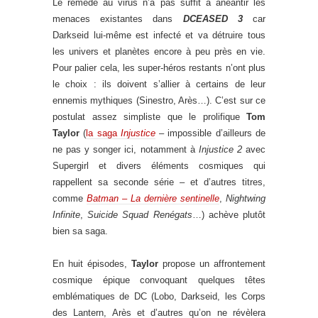
Le remède au virus n’a pas suffit à anéantir les
menaces existantes dans
DCEASED 3
car
Darkseid lui-même est infecté et va détruire tous
les univers et planètes encore à peu près en vie.
Pour palier cela, les super-héros restants n’ont plus
le choix : ils doivent s’allier à certains de leur
ennemis mythiques (Sinestro, Arès…). C’est sur ce
postulat assez simpliste que le prolifique
Tom
Taylor
(
la saga
Injustice
– impossible d’ailleurs de
ne pas y songer ici, notamment à
Injustice 2
avec
Supergirl et divers éléments cosmiques qui
rappellent sa seconde série – et d’autres titres,
comme
Batman – La dernière sentinelle
,
Nightwing
Infinite
,
Suicide Squad Renégats
…) achève plutôt
bien sa saga.
En huit épisodes,
Taylor
propose un affrontement
cosmique épique convoquant quelques têtes
emblématiques de DC (Lobo, Darkseid, les Corps
des Lantern, Arès et d’autres qu’on ne révèlera