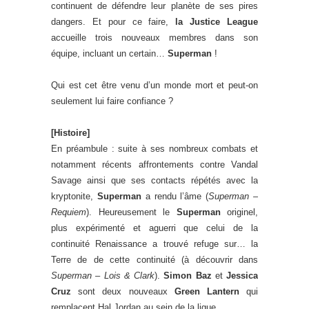
continuent de défendre leur planète de ses pires
dangers. Et pour ce faire,
la Justice League
accueille trois nouveaux membres dans son
équipe, incluant un certain…
Superman
!
Qui est cet être venu d’un monde mort et peut-on
seulement lui faire confiance ?
[Histoire]
En préambule : suite à ses nombreux combats et
notamment récents affrontements contre Vandal
Savage ainsi que ses contacts répétés avec la
kryptonite,
Superman
a rendu l’âme (
Superman –
Requiem
). Heureusement le
Superman
originel,
plus expérimenté et aguerri que celui de la
continuité Renaissance a trouvé refuge sur… la
Terre de de cette continuité (à découvrir dans
Superman – Lois & Clark
).
Simon Baz
et
Jessica
Cruz
sont deux nouveaux
Green Lantern
qui
remplacent Hal Jordan au sein de la ligue.