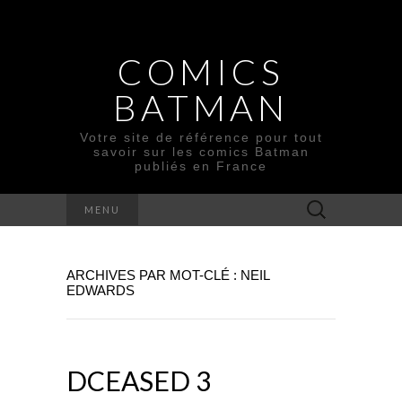
COMICS
BATMAN
Votre site de référence pour tout
savoir sur les comics Batman
publiés en France
Rechercher :
MENU
ARCHIVES PAR MOT-CLÉ : NEIL
EDWARDS
DCEASED 3