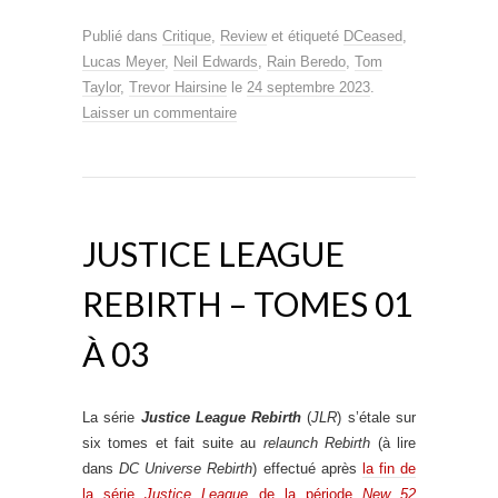
Publié dans
Critique
,
Review
et étiqueté
DCeased
,
Lucas Meyer
,
Neil Edwards
,
Rain Beredo
,
Tom
Taylor
,
Trevor Hairsine
le
24 septembre 2023
.
Laisser un commentaire
JUSTICE LEAGUE
REBIRTH – TOMES 01
À 03
La série
Justice League Rebirth
(
JLR
) s’étale sur
six tomes et fait suite au
relaunch Rebirth
(à lire
dans
DC Universe Rebirth
) effectué après
la fin de
la série
Justice League
de la période
New 52