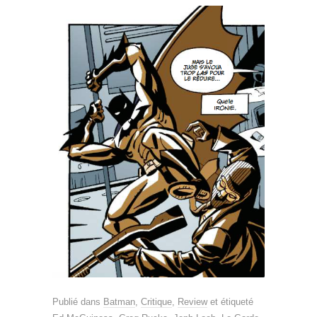
Publié dans
Batman
,
Critique
,
Review
et étiqueté