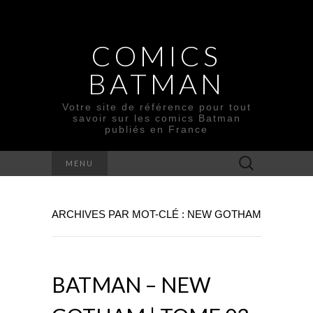
COMICS
BATMAN
Votre site de référence pour tout
savoir sur les comics Batman
publiés en France
Rechercher :
MENU
ARCHIVES PAR MOT-CLÉ : NEW GOTHAM
BATMAN – NEW