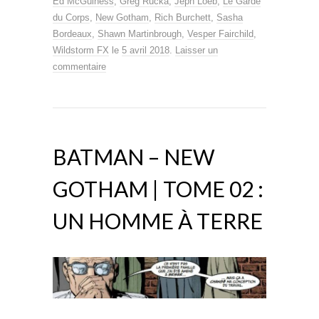
Ed McGuiness
,
Greg Rucka
,
Jeph Loeb
,
Le Garde
du Corps
,
New Gotham
,
Rich Burchett
,
Sasha
Bordeaux
,
Shawn Martinbrough
,
Vesper Fairchild
,
Wildstorm FX
le
5 avril 2018
.
Laisser un
commentaire
BATMAN – NEW
GOTHAM | TOME 02 :
UN HOMME À TERRE