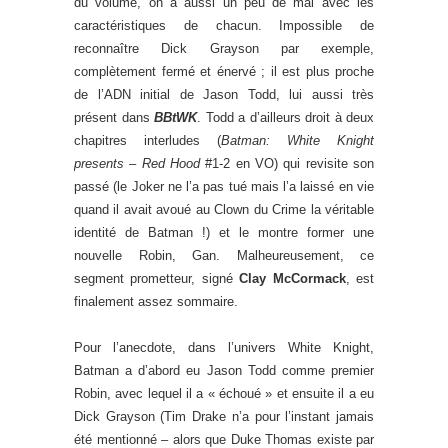
du volume, on a aussi un peu de mal avec les
caractéristiques de chacun. Impossible de
reconnaître Dick Grayson par exemple,
complètement fermé et énervé ; il est plus proche
de l’ADN initial de Jason Todd, lui aussi très
présent dans
BBtWK
. Todd a d’ailleurs droit à deux
chapitres interludes (
Batman: White Knight
presents – Red Hood
#1-2 en VO) qui revisite son
passé (le Joker ne l’a pas tué mais l’a laissé en vie
quand il avait avoué au Clown du Crime la véritable
identité de Batman !) et le montre former une
nouvelle Robin, Gan. Malheureusement, ce
segment prometteur, signé
Clay McCormack
, est
finalement assez sommaire.
Pour l’anecdote, dans l’univers White Knight,
Batman a d’abord eu Jason Todd comme premier
Robin, avec lequel il a « échoué » et ensuite il a eu
Dick Grayson (Tim Drake n’a pour l’instant jamais
été mentionné – alors que Duke Thomas existe par