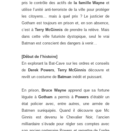
pris le contrôle des actifs de
la famille Wayne
et
utilise l’unité anti-terroriste de la ville pour protéger
les citoyens… mais à quel prix ? Le justicier de
Gotham est toujours en prison et, en son absence,
c’est à
Terry McGinnis
de prendre la relève. Mais
dans cette ville futuriste dystopique, seul le vrai
Batman est conscient des dangers à venir…
[Début de l’histoire]
En explorant la Bat-Cave sur les ordres et conseils
de
Derek Powers
,
Terry McGinnis
découvre et
revêt un costume de
Batman
inédit et puissant.
En prison,
Bruce Wayne
apprend que sa fortune
léguée à
Gotham
a permis à
Powers
d’établir un
état policier avec, entre autres, une armée de
Batmen suréquipés. Quand il découvre que Mc
Ginnis est devenu le Chevalier Noir, l’ancien
milliardaire s’évade pour régler ses comptes avec
son ancien partenaire Powers et remettre de l’ordre