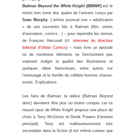
Batman Beyond the White Knight
(
BBtWK
)
est le
moins bon tome des quatre de l’univers conçu par
Sean Murphy
. L’artiste poursuit son «
adultisation
» de ses souvenirs liés à Batman (film, séries
d’animation, comics…) – pour reprendre les termes
de François Hercouët (cf.
interview du directeur
éditorial d’Urban Comics
) – mais livre un épisode
où de nombreux éléments ne fonctionnent pas
vraiment malgré la qualité des illustrations et
quelques idées bienvenues, entre autres sur
l’entourage et la famille du célèbre homme chauve-
souris. Explications.
Les fans de
Batman, la relève
(
Batman Beyond
donc) devraient être plus ou moins conquis car ce
nouvel opus de
White Knight
propose une place de
choix à Terry McGinnis et Derek Powers (l’ennemi
principal). Terry est malheureusement très
secondaire dans la fiction (il est même curieux que