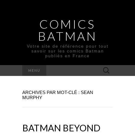
COMICS
BATMAN
Votre site de référence pour tout
savoir sur les comics Batman
publiés en France
Rechercher :
MENU
ARCHIVES PAR MOT-CLÉ : SEAN
MURPHY
BATMAN BEYOND