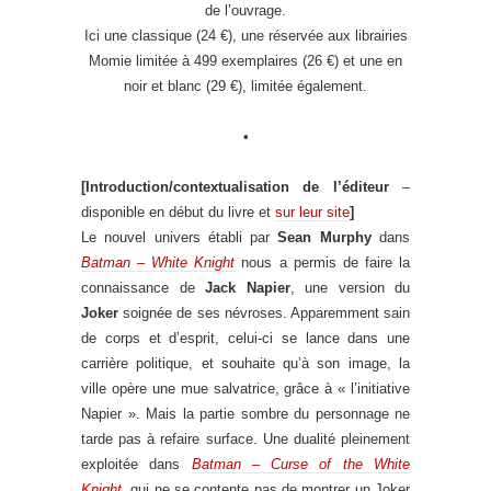
de l’ouvrage.
Ici une classique (24 €), une réservée aux librairies
Momie limitée à 499 exemplaires (26 €) et une en
noir et blanc (29 €), limitée également.
•
[Introduction/contextualisation de l’éditeur
–
disponible en début du livre et
sur leur site
]
Le nouvel univers établi par
Sean Murphy
dans
Batman – White Knight
nous a permis de faire la
connaissance de
Jack Napier
, une version du
Joker
soignée de ses névroses. Apparemment sain
de corps et d’esprit, celui-ci se lance dans une
carrière politique, et souhaite qu’à son image, la
ville opère une mue salvatrice, grâce à « l’initiative
Napier ». Mais la partie sombre du personnage ne
tarde pas à refaire surface. Une dualité pleinement
exploitée dans
Batman – Curse of the White
Knight
, qui ne se contente pas de montrer un Joker