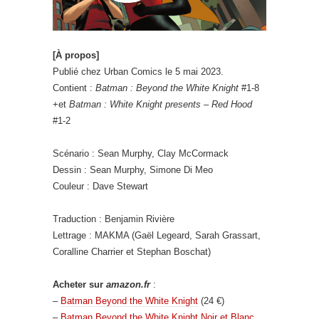
[À propos]
Publié chez Urban Comics le 5 mai 2023.
Contient :
Batman : Beyond the White Knight
#1-8
+et
Batman : White Knight presents – Red Hood
#1-2
Scénario : Sean Murphy, Clay McCormack
Dessin : Sean Murphy, Simone Di Meo
Couleur : Dave Stewart
Traduction : Benjamin Rivière
Lettrage : MAKMA (Gaël Legeard, Sarah Grassart,
Coralline Charrier et Stephan Boschat)
Acheter sur
amazon.fr
:
–
Batman Beyond the White Knight
(24 €)
–
Batman Beyond the White Knight Noir et Blanc