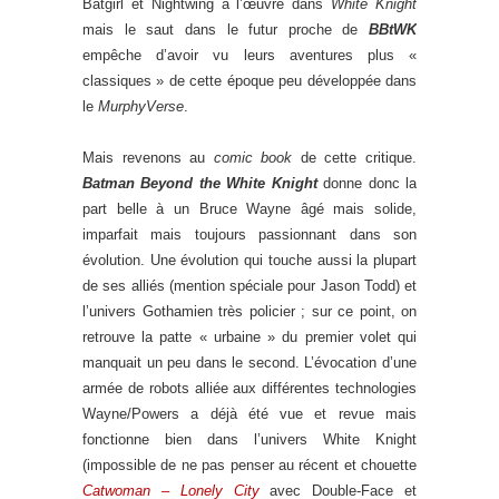
Batgirl et Nightwing à l’œuvre dans
White Knight
mais le saut dans le futur proche de
BBtWK
empêche d’avoir vu leurs aventures plus «
classiques » de cette époque peu développée dans
le
MurphyVerse
.
Mais revenons au
comic book
de cette critique.
Batman Beyond the White Knight
donne donc la
part belle à un Bruce Wayne âgé mais solide,
imparfait mais toujours passionnant dans son
évolution. Une évolution qui touche aussi la plupart
de ses alliés (mention spéciale pour Jason Todd) et
l’univers Gothamien très policier ; sur ce point, on
retrouve la patte « urbaine » du premier volet qui
manquait un peu dans le second. L’évocation d’une
armée de robots alliée aux différentes technologies
Wayne/Powers a déjà été vue et revue mais
fonctionne bien dans l’univers White Knight
(impossible de ne pas penser au récent et chouette
Catwoman – Lonely City
avec Double-Face et