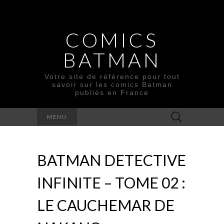
COMICS
BATMAN
Votre site de référence pour tout
savoir sur les comics Batman
publiés en France
Rechercher :
MENU
BATMAN DETECTIVE
INFINITE – TOME 02 :
LE CAUCHEMAR DE