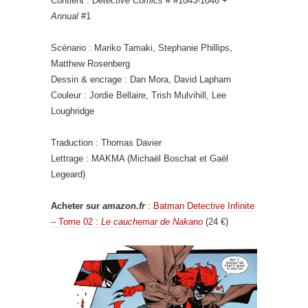
Contient :
Detective Comics
# #1043-1046 +
Annual
#1
Scénario : Mariko Tamaki, Stephanie Phillips,
Matthew Rosenberg
Dessin & encrage : Dan Mora, David Lapham
Couleur : Jordie Bellaire, Trish Mulvihill, Lee
Loughridge
Traduction : Thomas Davier
Lettrage : MAKMA (Michaël Boschat et Gaël
Legeard)
Acheter sur
amazon.fr
:
Batman Detective Infinite
– Tome 02 :
Le cauchemar de Nakano
(24 €)