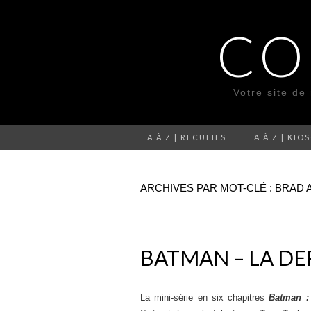
CO
Votre site de
A À Z | RECUEILS
A À Z | KIO
ARCHIVES PAR MOT-CLÉ : BRAD
BATMAN – LA DE
La mini-série en six chapitres
Batman :