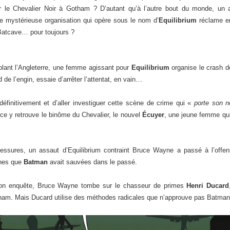
ir le Chevalier Noir à Gotham ? D’autant qu’à l’autre bout du monde, un 
ne mystérieuse organisation qui opère sous le nom d’
Equilibrium
réclame en 
 Batcave… pour toujours ?
olant l’Angleterre, une femme agissant pour
Equilibrium
organise le crash d
d de l’engin, essaie d’arrêter l’attentat, en vain…
éfinitivement et d’aller investiguer cette scène de crime qui «
porte son 
e y retrouve le binôme du Chevalier, le nouvel
Écuyer
, une jeune femme qu
essures, un assaut d’Equilibrium contraint Bruce Wayne a passé à l’offe
nnes que
Batman
avait sauvées dans le passé.
 son enquête, Bruce Wayne tombe sur le chasseur de primes
Henri Ducard
Gotham. Mais Ducard utilise des méthodes radicales que n’approuve pas Batm