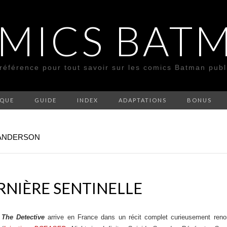
MICS BAT
 référence pour tout savoir sur les comics Batman pub
SQUE
GUIDE
INDEX
ADAPTATIONS
BONUS
 ANDERSON
RNIÈRE SENTINELLE
 The Detective
arrive en France dans un récit complet curieusement r