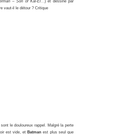
perman – Son of Kal-El
…) et dessiné par
re vaut-il le détour ? Critique
ont le douloureux rappel. Malgré la perte
oir est vide, et
Batman
est plus seul que