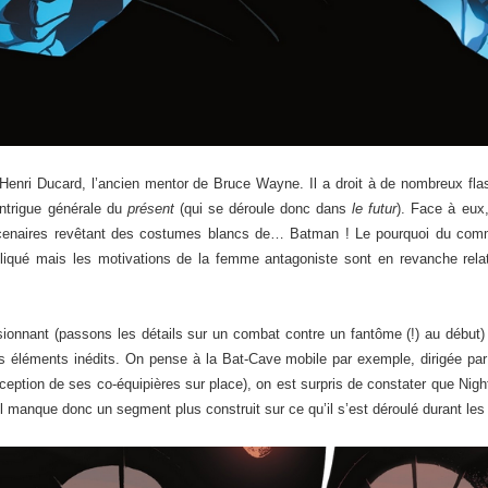
 Henri Ducard, l’ancien mentor de Bruce Wayne. Il a droit à de nombreux flas
l’intrigue générale du
présent
(qui se déroule donc dans
le futur
). Face à eux,
aires revêtant des costumes blancs de… Batman ! Le pourquoi du comm
liqué mais les motivations de la femme antagoniste sont en revanche relat
ionnant (passons les détails sur un combat contre un fantôme (!) au début) ni
s éléments inédits. On pense à la Bat-Cave mobile par exemple, dirigée par Or
eption de ses co-équipières sur place), on est surpris de constater que Night
Il manque donc un segment plus construit sur ce qu’il s’est déroulé durant les 