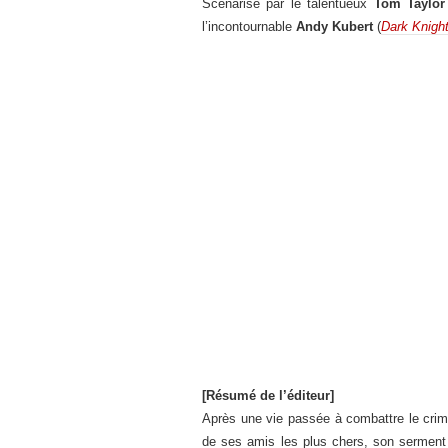
Scénarisé par le talentueux
Tom Taylor
l’incontournable
Andy Kubert
(
Dark Knight
[Résumé de l’éditeur]
Après une vie passée à combattre le cri
de ses amis les plus chers, son serment 