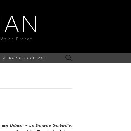
MAN
liés en France
Rechercher :
À PROPOS / CONTACT
enommé
Batman – La Dernière Sentinelle
.