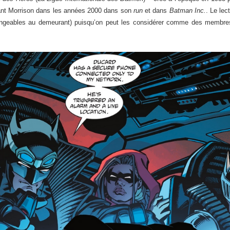
rant Morrison dans les années 2000 dans son
run
et dans
Batman Inc.
. Le lec
ngeables au demeurant) puisqu’on peut les considérer comme des membres 