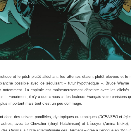
stique et le pitch plutôt alléchant, les attentes étaient plutôt élevées et le r
e blanche possible avec ce séduisant « futur hypothétique ». Bruce Wayne 
notamment. La capitale est malheureusement dépeinte avec les clichés hab
s… Forcément, il n’y a que « nous », les lecteurs Français voire parisiens q
e plus important mais tout c’est un peu dommage.
ant dans des univers parallèles, dystopiques ou utopiques (
DCEASED
et
Inju
 autres, avec Le Chevalier (Beryl Hutchinson) et L’Écuyer (Amina Eluko), 
b des Héros
(
La Ligue Internationale des Batmen
) – créé à l’époque en 1955