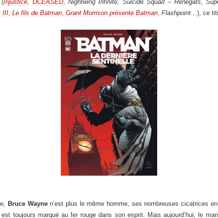
(
Injustice
,
DCEASED
,
Nightwing Infinite, Suicide Squad – Rénégats, Su
 III
,
Le fils de Batman
,
Grant Morrison présente Batman
,
Flashpoint
…), ce tit
me,
Bruce Wayne
n’est plus le même homme, ses nombreuses cicatrices en s
est toujours marqué au fer rouge dans son esprit. Mais aujourd’hui, le man