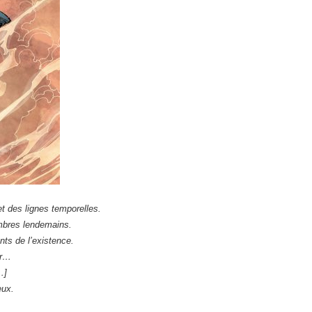
t des lignes temporelles.
ombres lendemains.
nts de l’existence.
er…
…]
eux.