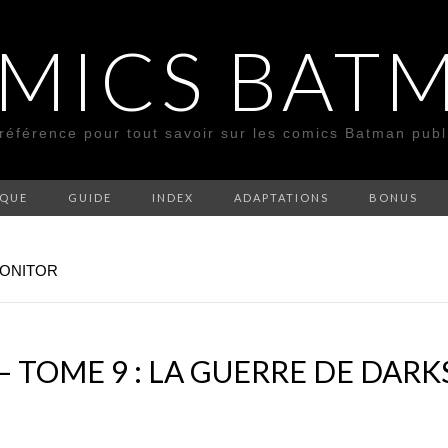
MICS BAT
 référence pour tout savoir sur les comics Batman pub
SQUE
GUIDE
INDEX
ADAPTATIONS
BONUS
MONITOR
– TOME 9 : LA GUERRE DE DARK