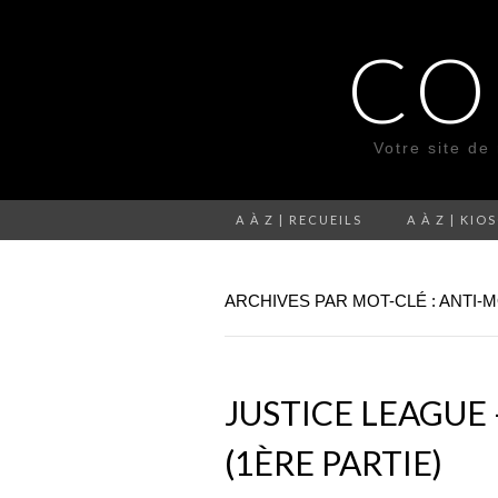
CO
Votre site de
A À Z | RECUEILS
A À Z | KIO
ARCHIVES PAR MOT-CLÉ : ANTI-
JUSTICE LEAGUE 
(1ÈRE PARTIE)