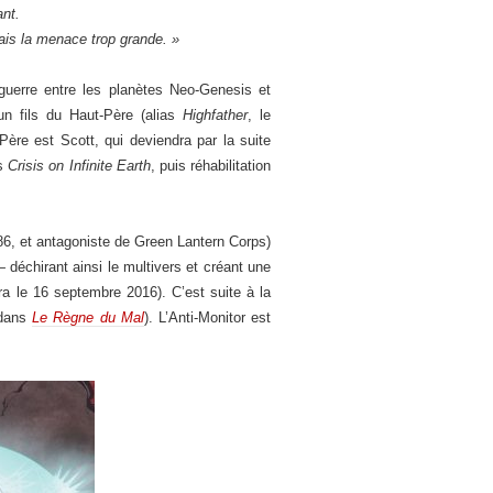
ant.
imais la menace trop grande. »
 guerre entre les planètes Neo-Genesis et
un fils du Haut-Père (alias
Highfather
, le
-Père est Scott, qui deviendra par la suite
ns
Crisis on Infinite Earth
, puis réhabilitation
86, et antagoniste de Green Lantern Corps)
—
déchirant ainsi le multivers et créant une
ira le 16 septembre 2016). C’est suite à la
(dans
Le Règne du Mal
). L’Anti-Monitor est