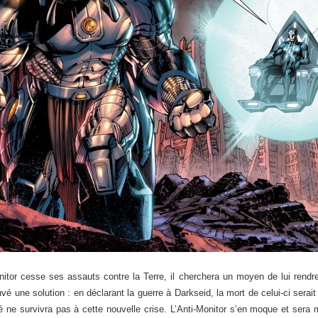
onitor cesse ses assauts contre la Terre, il cherchera un moyen de lui rendre
uvé une solution : en déclarant la guerre à Darkseid, la mort de celui-ci serait 
ité ne survivra pas à cette nouvelle crise. L’Anti-Monitor s’en moque et sera