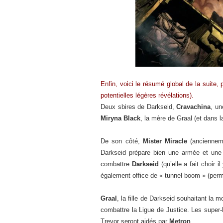
Enfin, voici le résumé global de la suite,
potentielles légères révélations).
Deux sbires de Darkseid,
Cravachina
, un
Miryna Black
, la mère de Graal (et dans 
De son côté,
Mister Miracle
(ancienneme
Darkseid prépare bien une armée et une 
combattre
Darkseid
(qu’elle a fait choir 
également office de « tunnel boom » (perm
Graal
, la fille de Darkseid souhaitant la m
combattre la Ligue de Justice. Les sup
Trevor seront aidés par
Metron
.