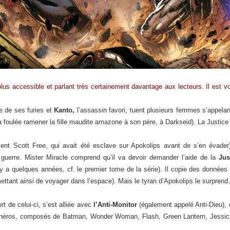
 plus accessible et parlant très certainement davantage aux lecteurs. Il est 
e de ses furies et
Kanto,
l’assassin favori, tuent plusieurs femmes s’appela
la foulée ramener la fille maudite amazone à son père, à Darkseid). La Justi
nt Scott Free, qui avait été esclave sur Apokolips avant de s’en évader) 
guerre. Mister Miracle comprend qu’il va devoir demander l’aide de la
Jus
il y a quelques années, cf. le premier tome de la série). Il copie des donnée
ettant ainsi de voyager dans l’espace). Mais le tyran d’Apokolips le surpren
ort de celui-ci, s’est alliée avec
l’Anti-Monitor
(également appelé Anti-Dieu), 
er-héros, composés de Batman, Wonder Woman, Flash, Green Lantern, Jessic