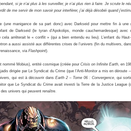
endant, si je n’ai plus à les surveiller, je n’ai plus rien à faire. Je scrute le né
erdit de me servir de mon savoir pour interférer, j’ai déjà désobéi quand j’est
acte (une manigance de sa part donc) avec Darkseid pour mettre fin à une
 enfant de Darkseid (le tyran d’Apokolips, monde cauchemardesque) avec 
cela arrêterait le « conflit » (qui a bien entendu eu lieu). L’enfant du Haut
etron a aussi assisté aux différentes crises de l’univers (fin du multivers, da
a renaissance, via
Flashpoint
).
ment nommé Mobius), entité cosmique (créée pour
Crisis on Infinite Earth
, en 19
jadis dirigée par Le Syndicat du Crime (que l’Anti-Monitor a mis en déroute
nivers, qui est à découvrir dans
Earth 2 – Tome 06 : Convergence
, qui sort
onitor que Le Syndicat du Crime avait investi la Terre de la Justice League 
t des univers qui peuvent renaître.