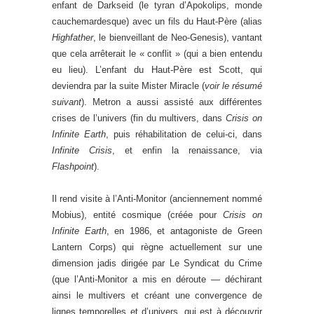
enfant de Darkseid (le tyran d’Apokolips, monde
cauchemardesque) avec un fils du Haut-Père (alias
Highfather
, le bienveillant de Neo-Genesis), vantant
que cela arrêterait le « conflit » (qui a bien entendu
eu lieu). L’enfant du Haut-Père est Scott, qui
deviendra par la suite Mister Miracle (
voir le résumé
suivant
). Metron a aussi assisté aux différentes
crises de l’univers (fin du multivers, dans
Crisis on
Infinite Earth
, puis réhabilitation de celui-ci, dans
Infinite Crisis
, et enfin la renaissance, via
Flashpoint
).
Il rend visite à l’Anti-Monitor (anciennement nommé
Mobius), entité cosmique (créée pour
Crisis on
Infinite Earth
, en 1986, et antagoniste de Green
Lantern Corps) qui règne actuellement sur une
dimension jadis dirigée par Le Syndicat du Crime
(que l’Anti-Monitor a mis en déroute
—
déchirant
ainsi le multivers et créant une convergence de
lignes temporelles et d’univers, qui est à découvrir