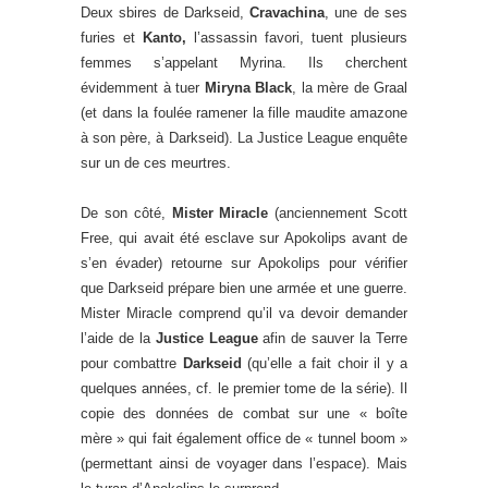
Deux sbires de Darkseid,
Cravachina
, une de ses
furies et
Kanto,
l’assassin favori, tuent plusieurs
femmes s’appelant Myrina. Ils cherchent
évidemment à tuer
Miryna Black
, la mère de Graal
(et dans la foulée ramener la fille maudite amazone
à son père, à Darkseid). La Justice League enquête
sur un de ces meurtres.
De son côté,
Mister Miracle
(anciennement Scott
Free, qui avait été esclave sur Apokolips avant de
s’en évader) retourne sur Apokolips pour vérifier
que Darkseid prépare bien une armée et une guerre.
Mister Miracle comprend qu’il va devoir demander
l’aide de la
Justice League
afin de sauver la Terre
pour combattre
Darkseid
(qu’elle a fait choir il y a
quelques années, cf. le premier tome de la série). Il
copie des données de combat sur une « boîte
mère » qui fait également office de « tunnel boom »
(permettant ainsi de voyager dans l’espace). Mais