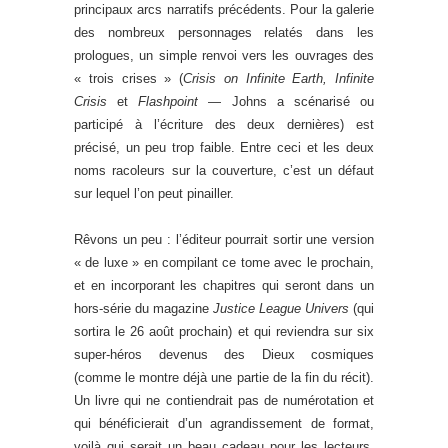
principaux arcs narratifs précédents. Pour la galerie
des nombreux personnages relatés dans les
prologues, un simple renvoi vers les ouvrages des
« trois crises » (
Crisis on Infinite Earth, Infinite
Crisis
et
Flashpoint
— Johns a scénarisé ou
participé à l’écriture des deux dernières) est
précisé, un peu trop faible. Entre ceci et les deux
noms racoleurs sur la couverture, c’est un défaut
sur lequel l’on peut pinailler.
Rêvons un peu : l’éditeur pourrait sortir une version
« de luxe » en compilant ce tome avec le prochain,
et en incorporant les chapitres qui seront dans un
hors-série du magazine
Justice League Univers
(qui
sortira le 26 août prochain) et qui reviendra sur six
super-héros devenus des Dieux cosmiques
(comme le montre déjà une partie de la fin du récit).
Un livre qui ne contiendrait pas de numérotation et
qui bénéficierait d’un agrandissement de format,
voilà qui serait un beau cadeau pour les lecteurs,