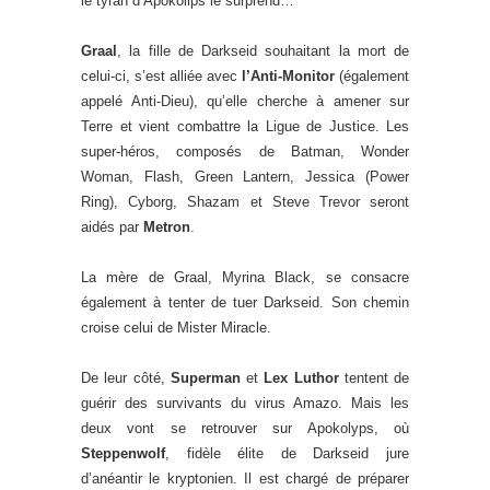
le tyran d’Apokolips le surprend…
Graal
, la fille de Darkseid souhaitant la mort de
celui-ci, s’est alliée avec
l’Anti-Monitor
(également
appelé Anti-Dieu), qu’elle cherche à amener sur
Terre et vient combattre la Ligue de Justice. Les
super-héros, composés de Batman, Wonder
Woman, Flash, Green Lantern, Jessica (Power
Ring), Cyborg, Shazam et Steve Trevor seront
aidés par
Metron
.
La mère de Graal, Myrina Black, se consacre
également à tenter de tuer Darkseid. Son chemin
croise celui de Mister Miracle.
De leur côté,
Superman
et
Lex Luthor
tentent de
guérir des survivants du virus Amazo. Mais les
deux vont se retrouver sur Apokolyps, où
Steppenwolf
, fidèle élite de Darkseid jure
d’anéantir le kryptonien. Il est chargé de préparer