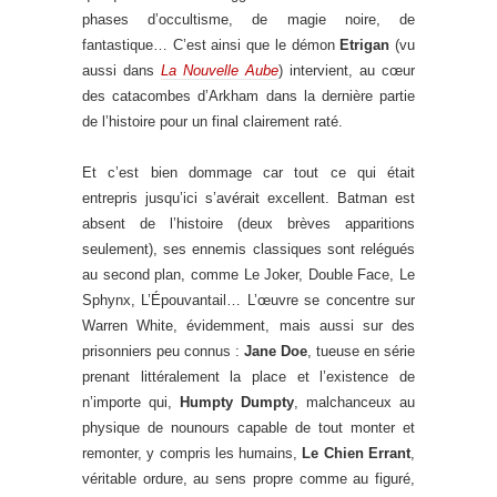
phases d’occultisme, de magie noire, de
fantastique… C’est ainsi que le démon
Etrigan
(vu
aussi dans
La Nouvelle Aube
) intervient, au cœur
des catacombes d’Arkham dans la dernière partie
de l’histoire pour un final clairement raté.
Et c’est bien dommage car tout ce qui était
entrepris jusqu’ici s’avérait excellent. Batman est
absent de l’histoire (deux brèves apparitions
seulement), ses ennemis classiques sont relégués
au second plan, comme Le Joker, Double Face, Le
Sphynx, L’Épouvantail… L’œuvre se concentre sur
Warren White, évidemment, mais aussi sur des
prisonniers peu connus :
Jane Doe
, tueuse en série
prenant littéralement la place et l’existence de
n’importe qui,
Humpty Dumpty
, malchanceux au
physique de nounours capable de tout monter et
remonter, y compris les humains,
Le Chien Errant
,
véritable ordure, au sens propre comme au figuré,