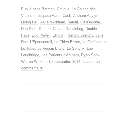
Publié dans
Batman
,
Critique
,
La Galerie des
Vilains
et étiqueté
Aaron Cash
,
Arkham Asylym :
Living Hell
,
Asile d'Arkham
,
Batgirl
,
Cri d'Agonie
,
Dan Slott
,
Docteur Carver
,
Doodlebug
,
Double
Face
,
Eric Powell
,
Etrigan
,
Humpty Dumpty
,
Jane
Doe
,
L'Épouvantail
,
Le Chien Errant
,
Le Griffonneur
,
Le Joker
,
Le Requin Blanc
,
Le Sphynx
,
Lee
Loughridge
,
Les Patients d'Arkham
,
Ryan Sook
,
Warren White
le
10 septembre 2014
.
Laisser un
commentaire