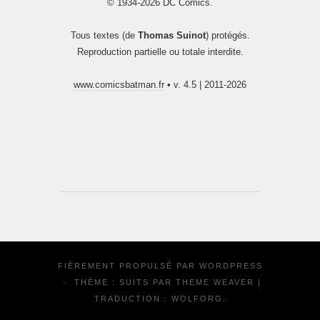
© 1934-2026 DC Comics.
Tous textes (de
Thomas Suinot
) protégés.
Reproduction partielle ou totale interdite.
www.comicsbatman.fr
• v. 4.5 | 2011-2026
FIÈREMENT PROPULSÉ PAR
WORDPRESS
·
THÈME : SUITS PAR
THEME WEAVER
|
TRADUCTION :
WOLFORG
.