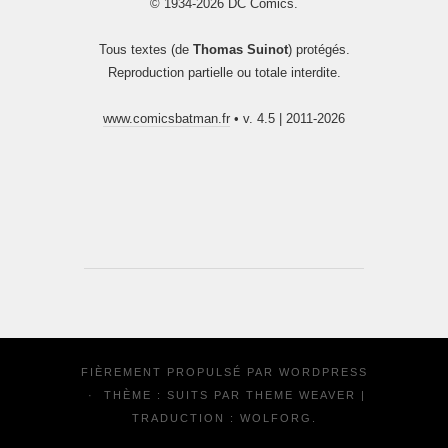
© 1934-2026 DC Comics.
Tous textes (de
Thomas Suinot
) protégés.
Reproduction partielle ou totale interdite.
www.comicsbatman.fr
• v. 4.5 | 2011-2026
FIÈREMENT PROPULSÉ PAR
WORDPRESS
·
THÈME : SUITS PAR
THEME WEAVER
|
TRADUCTION :
WOLFORG
.