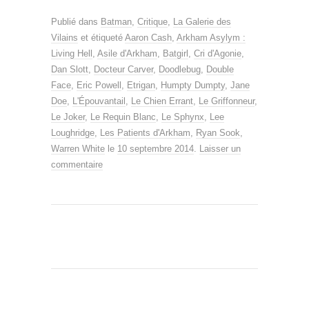
Publié dans
Batman
,
Critique
,
La Galerie des
Vilains
et étiqueté
Aaron Cash
,
Arkham Asylym :
Living Hell
,
Asile d'Arkham
,
Batgirl
,
Cri d'Agonie
,
Dan Slott
,
Docteur Carver
,
Doodlebug
,
Double
Face
,
Eric Powell
,
Etrigan
,
Humpty Dumpty
,
Jane
Doe
,
L'Épouvantail
,
Le Chien Errant
,
Le Griffonneur
,
Le Joker
,
Le Requin Blanc
,
Le Sphynx
,
Lee
Loughridge
,
Les Patients d'Arkham
,
Ryan Sook
,
Warren White
le
10 septembre 2014
.
Laisser un
commentaire