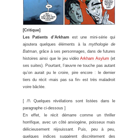
[Critique]
Les Patients d’Arkham
est une mini-série qui
ajoutera quelques éléments à la
mythologie de
Batman
, grâce à ses personnages, dans de futures
histoires ainsi que le jeu vidéo
Arkham Asylum
(et
ses suites). Pourtant, l’œuvre ne touche pas autant
qu’on aurait pu le croire, pire encore : le dernier
tiers du récit -mais pas sa fin- est très maladroit
voire bâclée.
[ /!\ Quelques révélations sont listées dans le
paragraphe ci-dessous ]
En effet, le récit démarre comme un thriller
horrifique, avec un côté anxiogène, poisseux mais
délicieusement réjouissant. Puis, peu à peu,
quelques indices suggèrent discrètement des