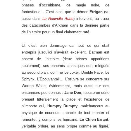
phases d’occultisme, de magie noire, de
fantastique… C’est ainsi que le démon
Etrigan
(vu
aussi dans
La Nouvelle Aube
) intervient, au cœur
des catacombes d’Arkham dans la dernière partie
de l’histoire pour un final clairement raté.
Et c’est bien dommage car tout ce qui était
entrepris jusqu’ici s’avérait excellent. Batman est
absent de l’histoire (deux brèves apparitions
seulement), ses ennemis classiques sont relégués
au second plan, comme Le Joker, Double Face, Le
Sphynx, L’Épouvantail… L’œuvre se concentre sur
Warren White, évidemment, mais aussi sur des
prisonniers peu connus :
Jane Doe
, tueuse en série
prenant littéralement la place et l’existence de
n’importe qui,
Humpty Dumpty
, malchanceux au
physique de nounours capable de tout monter et
remonter, y compris les humains,
Le Chien Errant
,
véritable ordure, au sens propre comme au figuré,