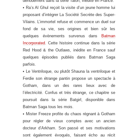
dénouement dans la série Talon, inédite en France.
• Ra’s Al Ghul reçoit la visite d’un jeune homme lui
proposant d’intégrer La Société Secrète des Super-
Vilains. L’immortel refuse et commence un duel sur
fond de sa vie, ses origines et bien sûr les
quelques évènements survenus dans
Batman
Incorporated
. Cette histoire continue dans la série
Red Hood & the Outlaws, inédite en France sauf
quelques épisodes publiés dans Batman Saga
parfois.
• Le Ventriloque, ou plutôt Shauna la ventriloque et
Ferdie son étrange pantin propose un spectacle à
Gotham, dans un des rares lieux avec de
l’électricité. Confus et très étrange, ce chapitre se
poursuit dans la série Batgirl, disponible dans
Batman Saga tous les mois.
• Mister Freeze profite du chaos régnant à Gotham
pour régler de vieux comptes avec un ancien
docteur d’Arkham. Son passé et ses motivations
sont également évoqués, faisant écho au récit