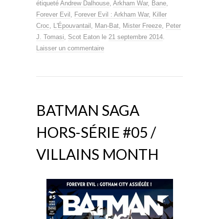
étiqueté
Andrew Dalhouse
,
Arkham War
,
Bane
,
Forever Evil
,
Forever Evil : Arkham War
,
Killer
Croc
,
L'Épouvantail
,
Man-Bat
,
Mister Freeze
,
Peter
J. Tomasi
,
Scot Eaton
le
21 septembre 2014
.
Laisser un commentaire
BATMAN SAGA
HORS-SÉRIE #05 /
VILLAINS MONTH