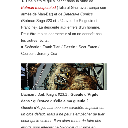
► Une histoire qui s’inscrit dans la suite de
Batman Incorporated
(Talia al Ghul avait conçu son
armée de Man-Bat) et de
Detective Comics
(Batman Saga #23 et #24 avec Le Pingouin et
Francine). La descente aux enfers d’un homme.
Peut-être moins accrocheur si on ne connaît pas
les autres récits.
■ Scénario : Frank Tieri / Dessin : Scot Eaton /
Couleur : Jeromy Cox
Batman : Dark Knight #23.1 :
Gueule d’Argile
dans : qu’est-ce qu’elle a ma gueule ?
Gueule d’Argile sait que son caractère impulsif est
un gros défaut. Mais il ne peut s’empêcher de tuer
ceux qui le vexent. Il va alors tenter de faire des
efforts pour intégrer Le Syndicat du Crime en