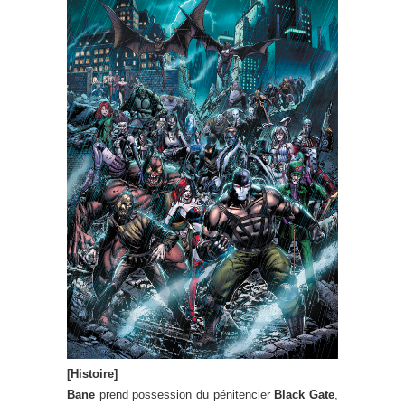
[Histoire]
Bane
prend possession du pénitencier
Black Gate
,