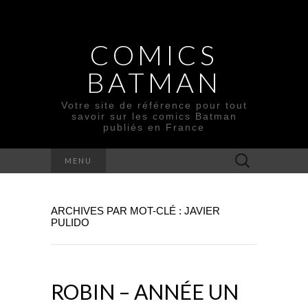
COMICS
BATMAN
Votre site de référence pour tout
savoir sur les comics Batman
publiés en France
Rechercher :
MENU
ARCHIVES PAR MOT-CLÉ : JAVIER
PULIDO
ROBIN – ANNÉE UN