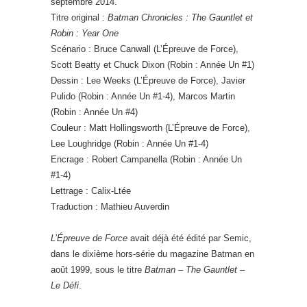
septembre 2014.
Titre original :
Batman Chronicles : The Gauntlet et
Robin : Year One
Scénario : Bruce Canwall (L’Épreuve de Force),
Scott Beatty et Chuck Dixon (Robin : Année Un #1)
Dessin : Lee Weeks (L’Épreuve de Force), Javier
Pulido (Robin : Année Un #1-4), Marcos Martin
(Robin : Année Un #4)
Couleur : Matt Hollingsworth (L’Épreuve de Force),
Lee Loughridge (Robin : Année Un #1-4)
Encrage : Robert Campanella (Robin : Année Un
#1-4)
Lettrage : Calix-Ltée
Traduction : Mathieu Auverdin
L’Épreuve de Force
avait déjà été édité par Semic,
dans le dixième hors-série du magazine Batman en
août 1999, sous le titre
Batman – The Gauntlet –
Le Défi
.