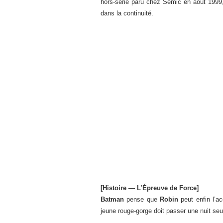
hors-série paru chez Semic en août 1999,
dans la continuité.
[Histoire — L’Épreuve de Force]
Batman
pense que
Robin
peut enfin l’ac
jeune rouge-gorge doit passer une nuit se