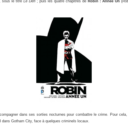
 sous le titre
Le Défi
; puis les quatre chapitres de
Robin : Année Un
(
Rob
compagner dans ses sorties nocturnes pour combattre le crime. Pour cela, il
ul dans Gotham City, face à quelques criminels locaux.