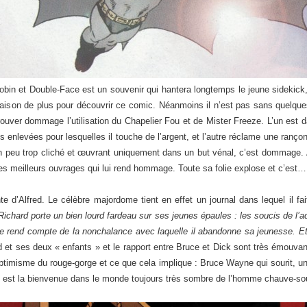
e Robin et Double-Face est un souvenir qui hantera longtemps le jeune sidek
son de plus pour découvrir ce comic. Néanmoins il n’est pas sans quelques 
ouver dommage l’utilisation du Chapelier Fou et de Mister Freeze. L’un est d
les enlevées pour lesquelles il touche de l’argent, et l’autre réclame une ranç
 peu trop cliché et œuvrant uniquement dans un but vénal, c’est dommage. À
 des meilleurs ouvrages qui lui rend hommage. Toute sa folie explose et c’est…
te d’Alfred. Le célèbre majordome tient en effet un journal dans lequel il f
ichard porte un bien lourd fardeau sur ses jeunes épaules : les soucis de l’
 rend compte de la nonchalance avec laquelle il abandonne sa jeunesse. Et 
ed et ses deux « enfants » et le rapport entre Bruce et Dick sont très émouv
optimisme du rouge-gorge et ce que cela implique : Bruce Wayne qui sourit, un
ïve est la bienvenue dans le monde toujours très sombre de l’homme chauve-sou