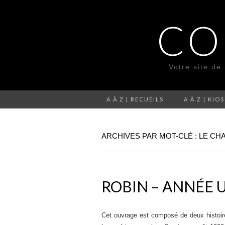
CO
Votre site de
A À Z | RECUEILS
A À Z | KIO
ARCHIVES PAR MOT-CLÉ : LE CH
ROBIN – ANNÉE 
Cet ouvrage est composé de deux histoir