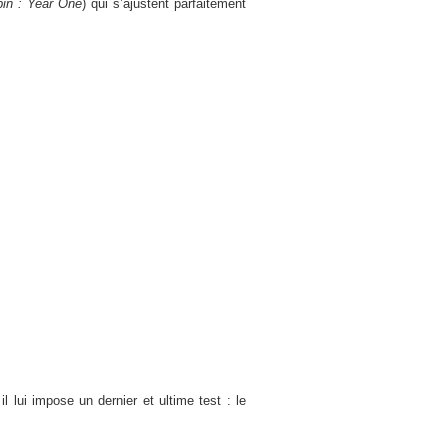
in : Year One
) qui s’ajustent parfaitement
 lui impose un dernier et ultime test : le