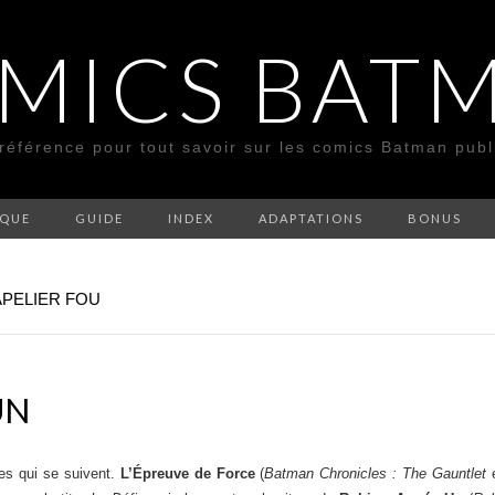
MICS BAT
 référence pour tout savoir sur les comics Batman pub
SQUE
GUIDE
INDEX
ADAPTATIONS
BONUS
APELIER FOU
UN
es qui se suivent.
L’Épreuve de Force
(
Batman Chronicles : The Gauntlet
e