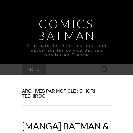
COMICS
BATMAN
Votre site de référence pour tout
savoir sur les comics Batman
publiés en France
Rechercher :
MENU
ARCHIVES PAR MOT-CLÉ : SHIORI
TESHIROGI
[MANGA] BATMAN &