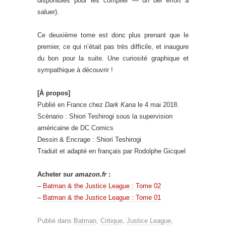
disponibles pour les compiler — un bel effort à
saluer).
Ce deuxième tome est donc plus prenant que le
premier, ce qui n’était pas très difficile, et inaugure
du bon pour la suite. Une curiosité graphique et
sympathique à découvrir !
[À propos]
Publié en France chez
Dark Kana
le 4 mai 2018.
Scénario : Shiori Teshirogi sous la supervision
américaine de DC Comics
Dessin & Encrage : Shiori Teshirogi
Traduit et adapté en français par Rodolphe Gicquel
Acheter sur
amazon.fr
:
–
Batman & the Justice League : Tome 02
–
Batman & the Justice League : Tome 01
Publié dans
Batman
,
Critique
,
Justice League
,