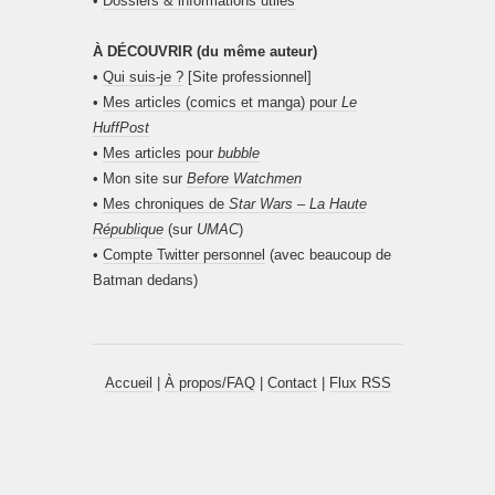
•
Dossiers & informations utiles
À DÉCOUVRIR (du même auteur)
•
Qui suis-je ?
[Site professionnel]
•
Mes articles (comics et manga) pour
Le
HuffPost
•
Mes articles pour
bubble
• Mon site sur
Before Watchmen
•
Mes chroniques de
Star Wars – La Haute
République
(sur
UMAC
)
•
Compte Twitter personnel
(avec beaucoup de
Batman dedans)
Accueil
|
À propos/FAQ
|
Contact
|
Flux RSS