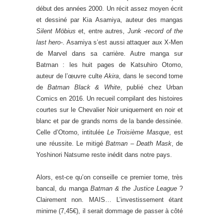
début des années 2000. Un récit assez moyen écrit
et dessiné par Kia Asamiya, auteur des mangas
Silent Möbius
et, entre autres,
Junk -record of the
last hero-
. Asamiya s’est aussi attaquer aux X-Men
de Marvel dans sa carrière. Autre manga sur
Batman : les huit pages de Katsuhiro Otomo,
auteur de l’œuvre culte
Akira
, dans le second tome
de
Batman Black & White
, publié chez Urban
Comics en 2016. Un recueil compilant des histoires
courtes sur le Chevalier Noir uniquement en noir et
blanc et par de grands noms de la bande dessinée.
Celle d’Otomo, intitulée
Le Troisième Masque
, est
une réussite. Le mitigé
Batman – Death Mask
, de
Yoshinori Natsume reste inédit dans notre pays.
Alors, est-ce qu’on conseille ce premier tome, très
bancal, du manga
Batman & the Justice League
?
Clairement non. MAIS… L’investissement étant
minime (7,45€), il serait dommage de passer à côté