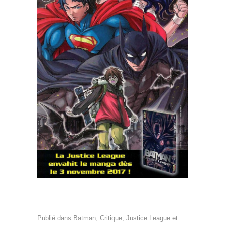
Publié dans
Batman
,
Critique
,
Justice League
et