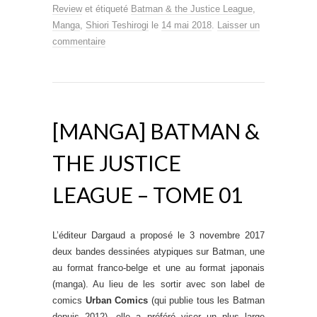
Review
et étiqueté
Batman & the Justice League
,
Manga
,
Shiori Teshirogi
le
14 mai 2018
.
Laisser un
commentaire
[MANGA] BATMAN &
THE JUSTICE
LEAGUE – TOME 01
L’éditeur Dargaud a proposé le 3 novembre 2017
deux bandes dessinées atypiques sur Batman, une
au format franco-belge et une au format japonais
(manga). Au lieu de les sortir avec son label de
comics
Urban Comics
(qui publie tous les Batman
depuis 2012), elle a préféré viser un plus large