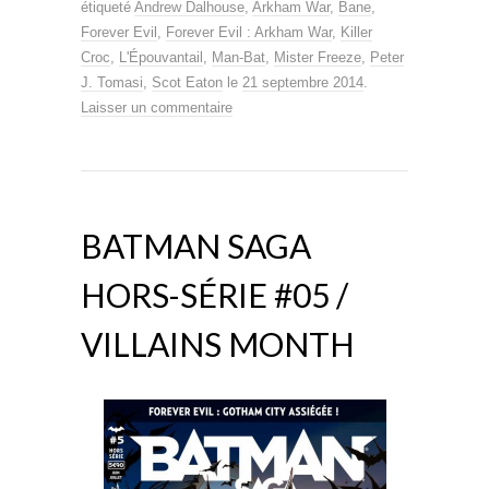
étiqueté
Andrew Dalhouse
,
Arkham War
,
Bane
,
Forever Evil
,
Forever Evil : Arkham War
,
Killer
Croc
,
L'Épouvantail
,
Man-Bat
,
Mister Freeze
,
Peter
J. Tomasi
,
Scot Eaton
le
21 septembre 2014
.
Laisser un commentaire
BATMAN SAGA
HORS-SÉRIE #05 /
VILLAINS MONTH