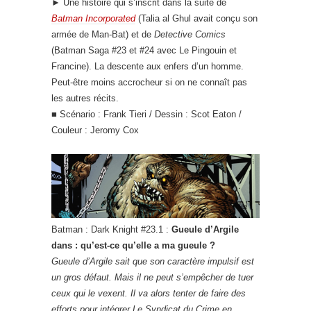
► Une histoire qui s’inscrit dans la suite de
Batman Incorporated
(Talia al Ghul avait conçu son
armée de Man-Bat) et de
Detective Comics
(Batman Saga #23 et #24 avec Le Pingouin et
Francine). La descente aux enfers d’un homme.
Peut-être moins accrocheur si on ne connaît pas
les autres récits.
■ Scénario : Frank Tieri / Dessin : Scot Eaton /
Couleur : Jeromy Cox
Batman : Dark Knight #23.1 :
Gueule d’Argile
dans : qu’est-ce qu’elle a ma gueule ?
Gueule d’Argile sait que son caractère impulsif est
un gros défaut. Mais il ne peut s’empêcher de tuer
ceux qui le vexent. Il va alors tenter de faire des
efforts pour intégrer Le Syndicat du Crime en