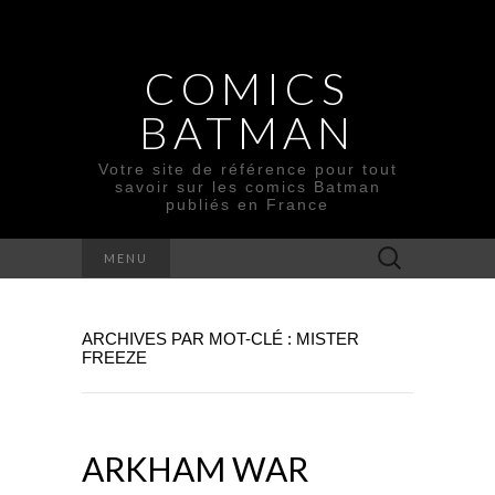
COMICS
BATMAN
Votre site de référence pour tout
savoir sur les comics Batman
publiés en France
Rechercher :
MENU
ARCHIVES PAR MOT-CLÉ : MISTER
FREEZE
ARKHAM WAR