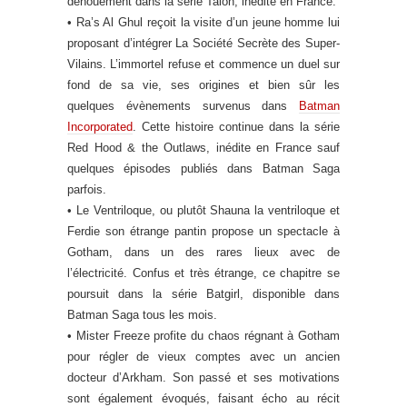
dénouement dans la série Talon, inédite en France.
• Ra’s Al Ghul reçoit la visite d’un jeune homme lui
proposant d’intégrer La Société Secrète des Super-
Vilains. L’immortel refuse et commence un duel sur
fond de sa vie, ses origines et bien sûr les
quelques évènements survenus dans
Batman
Incorporated
. Cette histoire continue dans la série
Red Hood & the Outlaws, inédite en France sauf
quelques épisodes publiés dans Batman Saga
parfois.
• Le Ventriloque, ou plutôt Shauna la ventriloque et
Ferdie son étrange pantin propose un spectacle à
Gotham, dans un des rares lieux avec de
l’électricité. Confus et très étrange, ce chapitre se
poursuit dans la série Batgirl, disponible dans
Batman Saga tous les mois.
• Mister Freeze profite du chaos régnant à Gotham
pour régler de vieux comptes avec un ancien
docteur d’Arkham. Son passé et ses motivations
sont également évoqués, faisant écho au récit