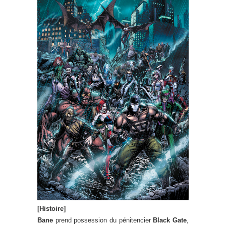
[Histoire]
Bane
prend possession du pénitencier
Black Gate
,