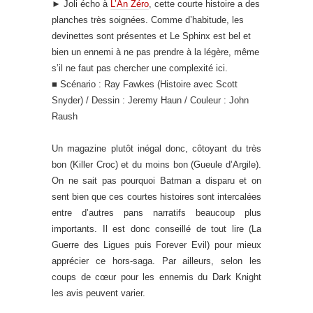
►
Joli écho à
L’An Zéro
, cette courte histoire a des
planches très soignées. Comme d’habitude, les
devinettes sont présentes et Le Sphinx est bel et
bien un ennemi à ne pas prendre à la légère, même
s’il ne faut pas chercher une complexité ici.
■ Scénario : Ray Fawkes (Histoire avec Scott
Snyder) / Dessin : Jeremy Haun / Couleur : John
Raush
Un magazine plutôt inégal donc, côtoyant du très
bon (Killer Croc) et du moins bon (Gueule d’Argile).
On ne sait pas pourquoi Batman a disparu et on
sent bien que ces courtes histoires sont intercalées
entre d’autres pans narratifs beaucoup plus
importants. Il est donc conseillé de tout lire (La
Guerre des Ligues puis Forever Evil) pour mieux
apprécier ce hors-saga. Par ailleurs, selon les
coups de cœur pour les ennemis du Dark Knight
les avis peuvent varier.