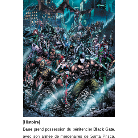
[Histoire]
Bane
prend possession du pénitencier
Black Gate
,
avec son armée de mercenaires de Santa Prisca.