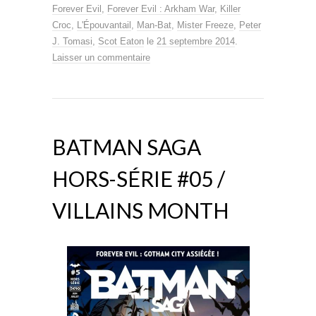
Forever Evil
,
Forever Evil : Arkham War
,
Killer
Croc
,
L'Épouvantail
,
Man-Bat
,
Mister Freeze
,
Peter
J. Tomasi
,
Scot Eaton
le
21 septembre 2014
.
Laisser un commentaire
BATMAN SAGA
HORS-SÉRIE #05 /
VILLAINS MONTH