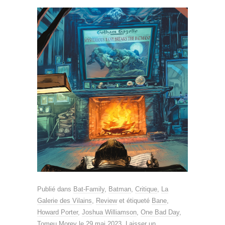
Publié dans
Bat-Family
,
Batman
,
Critique
,
La
Galerie des Vilains
,
Review
et étiqueté
Bane
,
Howard Porter
,
Joshua Williamson
,
One Bad Day
,
Tomeu Morey
le
29 mai 2023
.
Laisser un