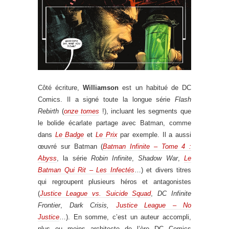
Côté écriture,
Williamson
est un habitué de DC
Comics. Il a signé toute la longue série
Flash
Rebirth
(
onze tomes
!), incluant les segments que
le bolide écarlate partage avec Batman, comme
dans
Le Badge
et
Le Prix
par exemple. Il a aussi
œuvré sur Batman (
Batman Infinite – Tome 4 :
Abyss
, la série
Robin Infinite
,
Shadow War
,
Le
Batman Qui Rit – Les Infectés
…) et divers titres
qui regroupent plusieurs héros et antagonistes
(
Justice League vs. Suicide Squad
,
DC Infinite
Frontier
,
Dark Crisis,
Justice League – No
Justice
…). En somme, c’est un auteur accompli,
plus ou moins architecte de l’ère DC Comics