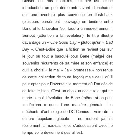
Divisée en trois chapitres, l’histoire use d’une
introduction un peu déroutante avant d’enchaîner
sur une aventure plus convenue en flash-back
(plusieurs parsèment l’ouvrage) en binôme entre
Bane et le Chevalier Noir face à un nouvel ennemi.
Surtout (attention à la révélation), le titre illustre
davantage un «
One Good Day
» plutôt qu’un «
Bad
Day
». C’est-à-dire que la fiction ne revient pas sur
le jour où tout a basculé pour Bane (malgré des
souvenirs récurrents de sa mère et son enfance) et
qu’il a choisi « le mal » (la « promesse » non tenue
de cette collection de toute façon) mais celui où il
peut opter pour l’inverse : le moment où l’on décide
de faire le bien. C’est un choix audacieux et qui se
marie bien à l’évolution de Bane (même si on peut
« déplorer » que, d’une manière générale, les
méchants d’anthologie de DC Comics – voire de la
culture populaire globale – ne restent jamais
réellement « mauvais » et s’adoucissent avec le
temps voire deviennent des alliés).