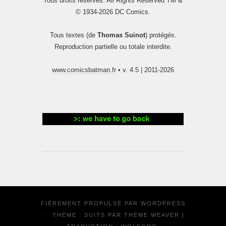
Tous droits réservés. All Rights Reserved TM &
© 1934-2026 DC Comics.
Tous textes (de
Thomas Suinot
) protégés.
Reproduction partielle ou totale interdite.
www.comicsbatman.fr
• v. 4.5 | 2011-2026
FIÈREMENT PROPULSÉ PAR
WORDPRESS
·
THÈME : SUITS PAR
THEME WEAVER
|