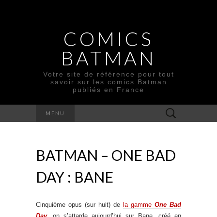
COMICS
BATMAN
Votre site de référence pour tout
savoir sur les comics Batman
publiés en France
Rechercher :
MENU
BATMAN – ONE BAD
DAY : BANE
Cinquième opus (sur huit) de
la gamme
One Bad
Day
, on s’attarde aujourd’hui sur Bane, créé en