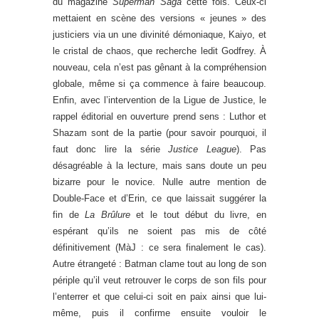
du magazine
Superman Saga
cette fois. Ceux-ci
mettaient en scène des versions « jeunes » des
justiciers via un une divinité démoniaque, Kaiyo, et
le cristal de chaos, que recherche ledit Godfrey. À
nouveau, cela n’est pas gênant à la compréhension
globale, même si ça commence à faire beaucoup.
Enfin, avec l’intervention de la Ligue de Justice, le
rappel éditorial en ouverture prend sens : Luthor et
Shazam sont de la partie (pour savoir pourquoi, il
faut donc lire la série
Justice League
). Pas
désagréable à la lecture, mais sans doute un peu
bizarre pour le novice. Nulle autre mention de
Double-Face et d’Erin, ce que laissait suggérer la
fin de
La Brûlure
et le tout début du livre, en
espérant qu’ils ne soient pas mis de côté
définitivement (MàJ : ce sera finalement le cas).
Autre étrangeté : Batman clame tout au long de son
périple qu’il veut retrouver le corps de son fils pour
l’enterrer et que celui-ci soit en paix ainsi que lui-
même, puis il confirme ensuite vouloir le