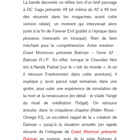
La bande dessinée se réfère lors d’un bref passage
à
DC Saga présente #4
(et même du #2 à #4 lors
des résumés dans les magazines avant cette
version reliée), un moment qui intervenait alors
juste à la fin de
Forever Evil
(publié à l’époque dans
plusieurs mensuels en kiosque). Rien de bien
méchant pour la compréhension. Autre mention :
Grant Morrisson présente Batman – Tome 02 :
Batman R.I.P.
. En effet, lorsque le Chevalier Noir
est à Nanda Parbat (sur le « toit du monde », là où
il retrouve Frankenstein dans cette aventure), il
explique y avoir passé sept semaines dans une
grotte, pour subir une expérience de simulation de
la mort et la renaissance (en détail : le stade Yangti
du rituel de méditation Thôgal). On retrouve
ensuite, dans le cinquième chapitre (
Robin Rises :
Omega #1
), un excellent rappel de la « création de
Damian » jusqu’à la situation actuelle (un rapide
résumé de l’intégrale de
Grant Morrison présente
Batman
en somme, puis de la série
Batman &