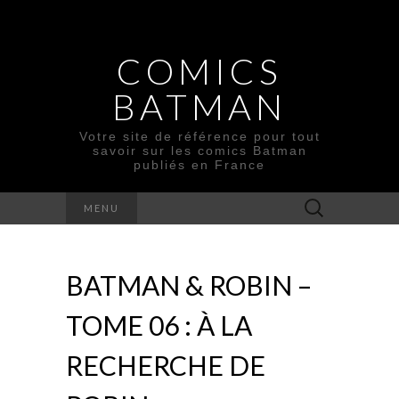
COMICS
BATMAN
Votre site de référence pour tout
savoir sur les comics Batman
publiés en France
Rechercher :
MENU
BATMAN & ROBIN –
TOME 06 : À LA
RECHERCHE DE