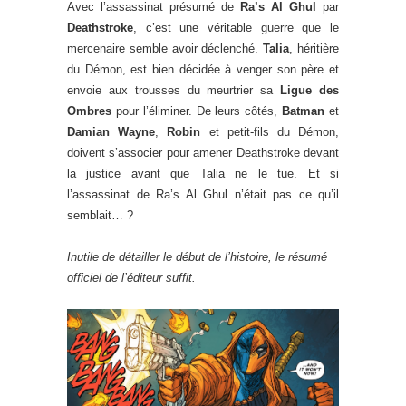
Avec l’assassinat présumé de
Ra’s Al Ghul
par
Deathstroke
, c’est une véritable guerre que le
mercenaire semble avoir déclenché.
Talia
, héritière
du Démon, est bien décidée à venger son père et
envoie aux trousses du meurtrier sa
Ligue des
Ombres
pour l’éliminer. De leurs côtés,
Batman
et
Damian Wayne
,
Robin
et petit-fils du Démon,
doivent s’associer pour amener Deathstroke devant
la justice avant que Talia ne le tue. Et si
l’assassinat de Ra’s Al Ghul n’était pas ce qu’il
semblait… ?
Inutile de détailler le début de l’histoire, le résumé
officiel de l’éditeur suffit.