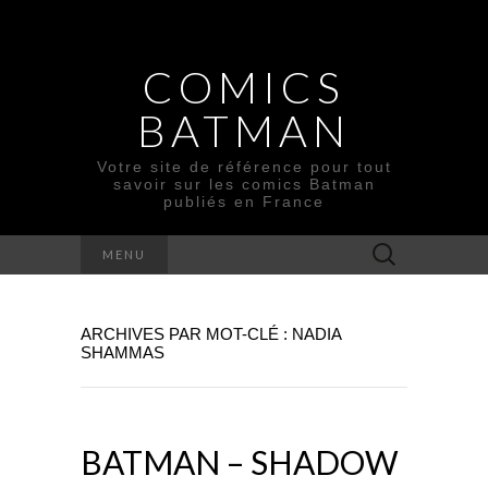
COMICS
BATMAN
Votre site de référence pour tout
savoir sur les comics Batman
publiés en France
Rechercher :
MENU
ARCHIVES PAR MOT-CLÉ : NADIA
SHAMMAS
BATMAN – SHADOW