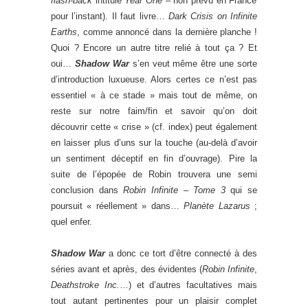
flash-back
intitulé
Year One
– non prévu en France
pour l’instant). Il faut livre…
Dark Crisis on Infinite
Earths
, comme annoncé dans la dernière planche !
Quoi ? Encore un autre titre relié à tout ça ? Et
oui…
Shadow War
s’en veut même être une sorte
d’introduction luxueuse. Alors certes ce n’est pas
essentiel « à ce stade » mais tout de même, on
reste sur notre faim/fin et savoir qu’on doit
découvrir cette « crise » (cf. index) peut également
en laisser plus d’uns sur la touche (au-delà d’avoir
un sentiment déceptif en fin d’ouvrage). Pire la
suite de l’épopée de Robin trouvera une semi
conclusion dans
Robin Infinite – Tome 3
qui se
poursuit « réellement » dans…
Planète Lazarus
;
quel enfer.
Shadow War
a donc ce tort d’être connecté à des
séries avant et après, des évidentes (
Robin Infinite
,
Deathstroke Inc.
…) et d’autres facultatives mais
tout autant pertinentes pour un plaisir complet