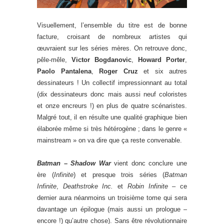
Visuellement, l’ensemble du titre est de bonne
facture, croisant de nombreux artistes qui
œuvraient sur les séries mères. On retrouve donc,
pêle-mêle,
Victor Bogdanovic
,
Howard Porter
,
Paolo Pantalena
,
Roger Cruz
et six autres
dessinateurs ! Un collectif impressionnant au total
(dix dessinateurs donc mais aussi neuf coloristes
et onze encreurs !) en plus de quatre scénaristes.
Malgré tout, il en résulte une qualité graphique bien
élaborée même si très hétérogène ; dans le genre «
mainstream » on va dire que ça reste convenable.
Batman – Shadow War
vient donc conclure une
ère (
Infinite
) et presque trois séries (
Batman
Infinite
,
Deathstroke Inc.
et
Robin Infinite
– ce
dernier aura néanmoins un troisième tome qui sera
davantage un épilogue (mais aussi un prologue –
encore !) qu’autre chose). Sans être révolutionnaire