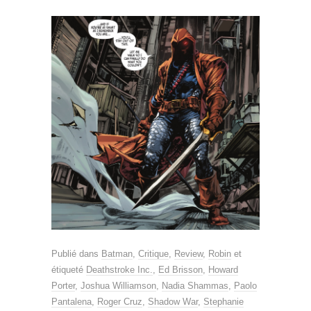
Publié dans
Batman
,
Critique
,
Review
,
Robin
et
étiqueté
Deathstroke Inc.
,
Ed Brisson
,
Howard
Porter
,
Joshua Williamson
,
Nadia Shammas
,
Paolo
Pantalena
,
Roger Cruz
,
Shadow War
,
Stephanie