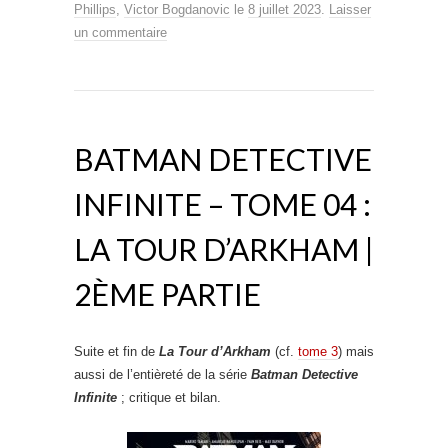
Phillips
,
Victor Bogdanovic
le
8 juillet 2023
.
Laisser
un commentaire
BATMAN DETECTIVE
INFINITE – TOME 04 :
LA TOUR D’ARKHAM |
2ÈME PARTIE
Suite et fin de
La Tour d’Arkham
(cf.
tome 3
) mais
aussi de l’entièreté de la série
Batman Detective
Infinite
; critique et bilan.