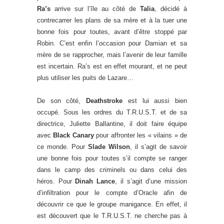
Ra’s
arrive sur l’île au côté de
Talia
, décidé à
contrecarrer les plans de sa mère et à la tuer une
bonne fois pour toutes, avant d’être stoppé par
Robin. C’est enfin l’occasion pour Damian et sa
mère de se rapprocher, mais l’avenir de leur famille
est incertain. Ra’s est en effet mourant, et ne peut
plus utiliser les puits de Lazare…
De son côté,
Deathstroke
est lui aussi bien
occupé. Sous les ordres du T.R.U.S.T. et de sa
directrice, Juliette Ballantine, il doit faire équipe
avec
Black Canary
pour affronter les « vilains » de
ce monde. Pour
Slade Wilson
, il s’agit de savoir
une bonne fois pour toutes s’il compte se ranger
dans le camp des criminels ou dans celui des
héros. Pour
Dinah Lance
, il s’agit d’une mission
d’infiltration pour le compte d’Oracle afin de
découvrir ce que le groupe manigance. En effet, il
est découvert que le T.R.U.S.T. ne cherche pas à