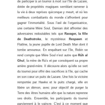
de participer à un tournoi à mort sur l’île de Lazare,
dotée de propriétés magiques semblant ramener à
la vie à deux reprises quiconque y meurt, et où les
meilleurs combattants du monde s’affrontent pour
gagner l’immortalité. Sous l’œil de l’organisatrice,
une certaine Mère Soul, Damian doit affronter des
adversaires redoutables tels que
Ravager, la fille
de Deathstroke
, le mystérieux
Respawn
et
Flatline, la jeune pupille de Lord Death Man dont il
tombe amoureux. En enquêtant sur l’île, Robin se
rend compte que Mère Soul n’est autre que
Rúh al
Ghul
, la mère de Ra’s et par conséquent sa propre
arrière grand-mère. Il découvre alors qu’elle se sert
du tournoi pour offrir des sacrifices à l’île, qui cache
en son cœur un puits de Lazare. Une fois la victoire
remportée par Hawke et le puits chargé, elle en
libère un démon, avec pour objectif de purger la
Terre des êtres humains afin que la nature reprenne
ses droits. Ensemble, les participants du tournoi
parviennent à le vaincre. C’est à ce moment que